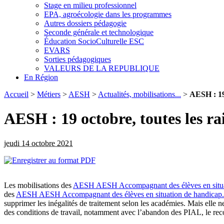
Stage en milieu professionnel
EPA, agroécologie dans les programmes
Autres dossiers pédagogie
Seconde générale et technologique
Éducation SocioCulturelle ESC
EVARS
Sorties pédagogiques
VALEURS DE LA REPUBLIQUE
En Région
Accueil
>
Métiers
>
AESH
>
Actualités, mobilisations...
>
AESH : 19 
AESH : 19 octobre, toutes les ra
jeudi 14 octobre 2021
Les mobilisations des
AESH
AESH
Accompagnant des élèves en situ
des
AESH
AESH
Accompagnant des élèves en situation de handicap.
supprimer les inégalités de traitement selon les académies. Mais elle n
des conditions de travail, notamment avec l’abandon des PIAL, le recou