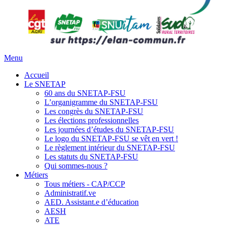
Menu
Accueil
Le SNETAP
60 ans du SNETAP-FSU
L’organigramme du SNETAP-FSU
Les congrès du SNETAP-FSU
Les élections professionnelles
Les journées d’études du SNETAP-FSU
Le logo du SNETAP-FSU se vêt en vert !
Le règlement intérieur du SNETAP-FSU
Les statuts du SNETAP-FSU
Qui sommes-nous ?
Métiers
Tous métiers - CAP/CCP
Administratif.ve
AED. Assistant.e d’éducation
AESH
ATE