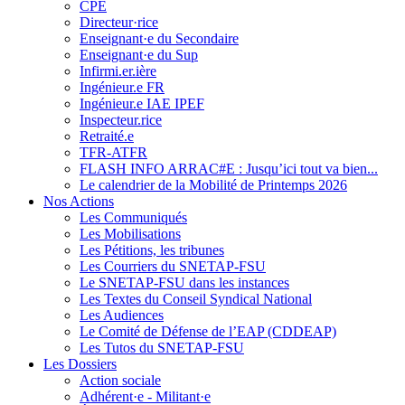
CPE
Directeur·rice
Enseignant·e du Secondaire
Enseignant·e du Sup
Infirmi.er.ière
Ingénieur.e FR
Ingénieur.e IAE IPEF
Inspecteur.rice
Retraité.e
TFR-ATFR
FLASH INFO ARRAC#E : Jusqu’ici tout va bien...
Le calendrier de la Mobilité de Printemps 2026
Nos Actions
Les Communiqués
Les Mobilisations
Les Pétitions, les tribunes
Les Courriers du SNETAP-FSU
Le SNETAP-FSU dans les instances
Les Textes du Conseil Syndical National
Les Audiences
Le Comité de Défense de l’EAP (CDDEAP)
Les Tutos du SNETAP-FSU
Les Dossiers
Action sociale
Adhérent·e - Militant·e