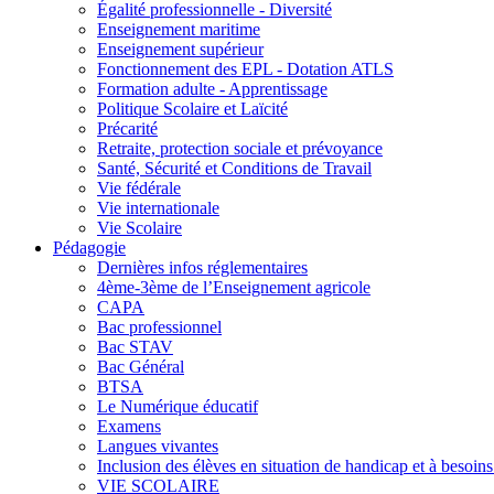
Égalité professionnelle - Diversité
Enseignement maritime
Enseignement supérieur
Fonctionnement des EPL - Dotation ATLS
Formation adulte - Apprentissage
Politique Scolaire et Laïcité
Précarité
Retraite, protection sociale et prévoyance
Santé, Sécurité et Conditions de Travail
Vie fédérale
Vie internationale
Vie Scolaire
Pédagogie
Dernières infos réglementaires
4ème-3ème de l’Enseignement agricole
CAPA
Bac professionnel
Bac STAV
Bac Général
BTSA
Le Numérique éducatif
Examens
Langues vivantes
Inclusion des élèves en situation de handicap et à besoins 
VIE SCOLAIRE