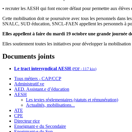
• recruter les AESH qui font encore défaut pour permettre aux élèves
Cette mobilisation doit se poursuivre avec tous les personnels dans 
SNALC, SUD éducation, SNCL-FAEN appellent les personnels à poursuiv
Elles appellent à faire du mardi 19 octobre une grande journée de
Elles soutiennent toutes les initiatives pour développer la mobilisatio
Documents joints
Le tract intersyndical AESH
(
PDF
-
117 kio
)
Tous métiers - CAP/CCP
Administratif.ve
AED. Assistant.e d’éducation
AESH
Les textes réglementaires (statuts et rémunération)
Actualités, mobilisations...
ATE
CPE
Directeur·rice
Enseignant·e du Secondaire
Enseignant·e du Sup