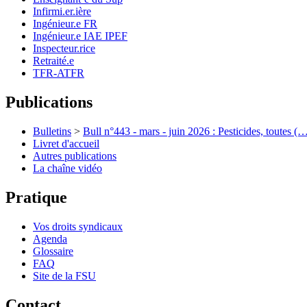
Infirmi.er.ière
Ingénieur.e FR
Ingénieur.e IAE IPEF
Inspecteur.rice
Retraité.e
TFR-ATFR
Publications
Bulletins
>
Bull n°443 - mars - juin 2026 : Pesticides, toutes (
Livret d'accueil
Autres publications
La chaîne vidéo
Pratique
Vos droits syndicaux
Agenda
Glossaire
FAQ
Site de la FSU
Contact