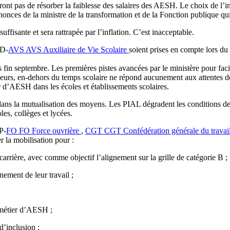
tront pas de résorber la faiblesse des salaires des AESH. Le choix de l
nonces de la ministre de la transformation et de la Fonction publique qu
uffisante et sera rattrapée par l’inflation. C’est inacceptable.
ED-
AVS
AVS
Auxiliaire de Vie Scolaire
soient prises en compte lors du 
 fin septembre. Les premières pistes avancées par le ministère pour faci
yeurs, en-dehors du temps scolaire ne répond aucunement aux attentes de
r d’AESH dans les écoles et établissements scolaires.
 dans la mutualisation des moyens. Les PIAL dégradent les conditions de
les, collèges et lycées.
P-
FO
FO
Force ouvrière
,
CGT
CGT
Confédération générale du travai
 la mobilisation pour :
arrière, avec comme objectif l’alignement sur la grille de catégorie B ;
nement de leur travail ;
e métier d’AESH ;
d’inclusion ;