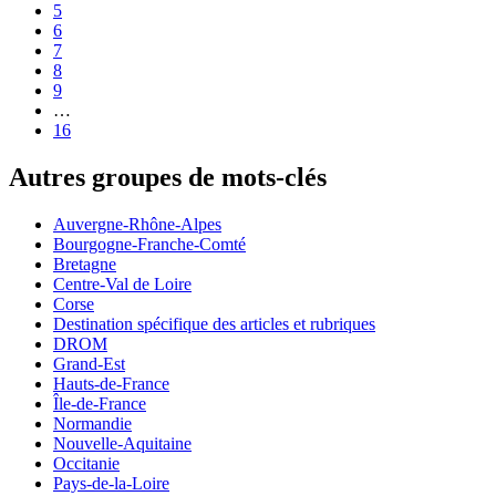
5
6
7
8
9
…
16
Autres groupes de mots-clés
Auvergne-Rhône-Alpes
Bourgogne-Franche-Comté
Bretagne
Centre-Val de Loire
Corse
Destination spécifique des articles et rubriques
DROM
Grand-Est
Hauts-de-France
Île-de-France
Normandie
Nouvelle-Aquitaine
Occitanie
Pays-de-la-Loire