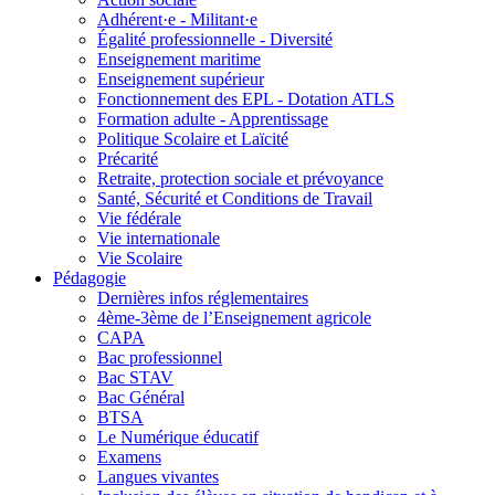
Adhérent·e - Militant·e
Égalité professionnelle - Diversité
Enseignement maritime
Enseignement supérieur
Fonctionnement des EPL - Dotation ATLS
Formation adulte - Apprentissage
Politique Scolaire et Laïcité
Précarité
Retraite, protection sociale et prévoyance
Santé, Sécurité et Conditions de Travail
Vie fédérale
Vie internationale
Vie Scolaire
Pédagogie
Dernières infos réglementaires
4ème-3ème de l’Enseignement agricole
CAPA
Bac professionnel
Bac STAV
Bac Général
BTSA
Le Numérique éducatif
Examens
Langues vivantes