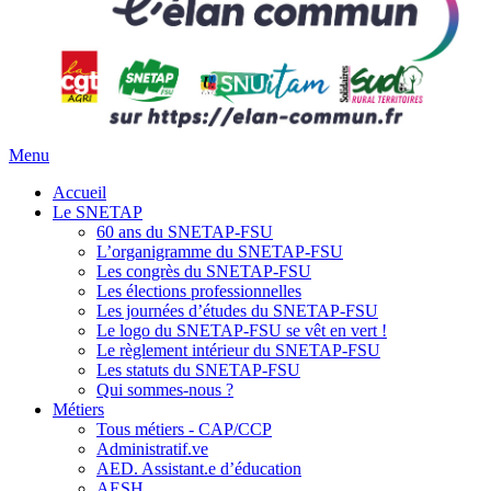
Menu
Accueil
Le SNETAP
60 ans du SNETAP-FSU
L’organigramme du SNETAP-FSU
Les congrès du SNETAP-FSU
Les élections professionnelles
Les journées d’études du SNETAP-FSU
Le logo du SNETAP-FSU se vêt en vert !
Le règlement intérieur du SNETAP-FSU
Les statuts du SNETAP-FSU
Qui sommes-nous ?
Métiers
Tous métiers - CAP/CCP
Administratif.ve
AED. Assistant.e d’éducation
AESH