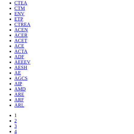
CTEA
CTM
ENV
ETP
CTREA
ACEN
ACER
ACET
ACE
ACTA
ADF
AEEEV
AESH
AE
AGCS
AIP
AMD
ARE
ARF
ARL
1
2
3
4