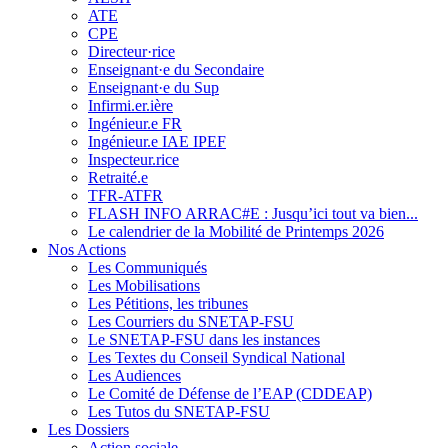
ATE
CPE
Directeur·rice
Enseignant·e du Secondaire
Enseignant·e du Sup
Infirmi.er.ière
Ingénieur.e FR
Ingénieur.e IAE IPEF
Inspecteur.rice
Retraité.e
TFR-ATFR
FLASH INFO ARRAC#E : Jusqu’ici tout va bien...
Le calendrier de la Mobilité de Printemps 2026
Nos Actions
Les Communiqués
Les Mobilisations
Les Pétitions, les tribunes
Les Courriers du SNETAP-FSU
Le SNETAP-FSU dans les instances
Les Textes du Conseil Syndical National
Les Audiences
Le Comité de Défense de l’EAP (CDDEAP)
Les Tutos du SNETAP-FSU
Les Dossiers
Action sociale