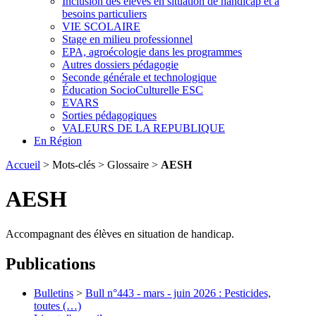
Inclusion des élèves en situation de handicap et à
besoins particuliers
VIE SCOLAIRE
Stage en milieu professionnel
EPA, agroécologie dans les programmes
Autres dossiers pédagogie
Seconde générale et technologique
Éducation SocioCulturelle ESC
EVARS
Sorties pédagogiques
VALEURS DE LA REPUBLIQUE
En Région
Accueil
> Mots-clés > Glossaire >
AESH
AESH
Accompagnant des élèves en situation de handicap.
Publications
Bulletins
>
Bull n°443 - mars - juin 2026 : Pesticides,
toutes (…)