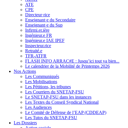
ATE
CPE
Directeur·rice
Enseignant·e du Secondaire
Enseignant·e du Sup
Infirmi.er.ière
Ingénieur.e FR
Ingénieur.e IAE IPEF
Inspecteur.rice
Retraité.e
TFR-ATFR
FLASH INFO ARRAC#E : Jusqu’ici tout va bien...
Le calendrier de la Mobilité de Printemps 2026
Nos Actions
Les Communiqués
Les Mobilisations
Les Pétitions, les tribunes
Les Courriers du SNETAP-FSU
Le SNETAP-FSU dans les instances
Les Textes du Conseil Syndical National
Les Audiences
Le Comité de Défense de l’EAP (CDDEAP)
Les Tutos du SNETAP-FSU
Les Dossiers
Action sociale