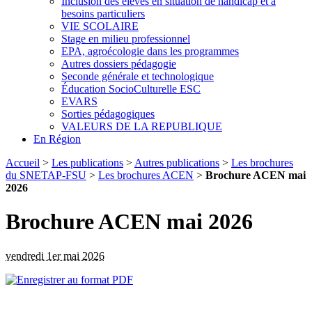
Inclusion des élèves en situation de handicap et à
besoins particuliers
VIE SCOLAIRE
Stage en milieu professionnel
EPA, agroécologie dans les programmes
Autres dossiers pédagogie
Seconde générale et technologique
Éducation SocioCulturelle ESC
EVARS
Sorties pédagogiques
VALEURS DE LA REPUBLIQUE
En Région
Accueil
>
Les publications
>
Autres publications
>
Les brochures
du SNETAP-FSU
>
Les brochures ACEN
>
Brochure ACEN mai
2026
Brochure ACEN mai 2026
vendredi 1er mai 2026