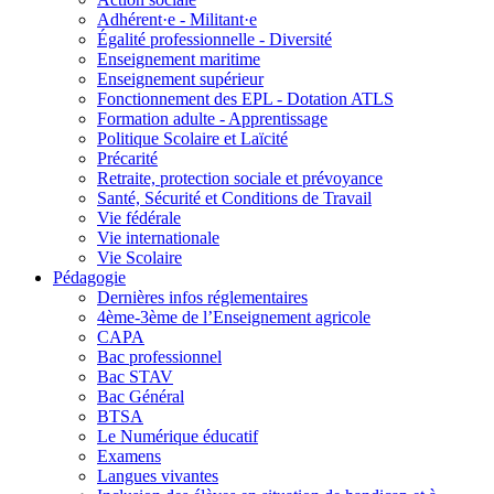
Adhérent·e - Militant·e
Égalité professionnelle - Diversité
Enseignement maritime
Enseignement supérieur
Fonctionnement des EPL - Dotation ATLS
Formation adulte - Apprentissage
Politique Scolaire et Laïcité
Précarité
Retraite, protection sociale et prévoyance
Santé, Sécurité et Conditions de Travail
Vie fédérale
Vie internationale
Vie Scolaire
Pédagogie
Dernières infos réglementaires
4ème-3ème de l’Enseignement agricole
CAPA
Bac professionnel
Bac STAV
Bac Général
BTSA
Le Numérique éducatif
Examens
Langues vivantes