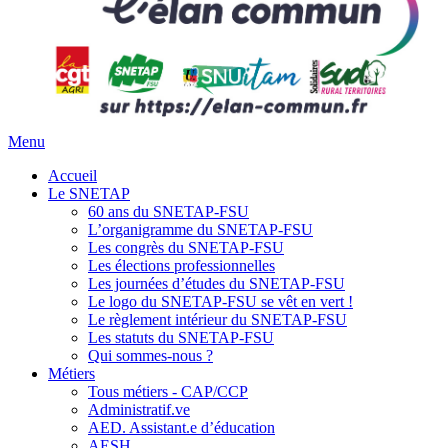
Menu
Accueil
Le SNETAP
60 ans du SNETAP-FSU
L’organigramme du SNETAP-FSU
Les congrès du SNETAP-FSU
Les élections professionnelles
Les journées d’études du SNETAP-FSU
Le logo du SNETAP-FSU se vêt en vert !
Le règlement intérieur du SNETAP-FSU
Les statuts du SNETAP-FSU
Qui sommes-nous ?
Métiers
Tous métiers - CAP/CCP
Administratif.ve
AED. Assistant.e d’éducation
AESH