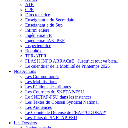
ATE
CPE
Directeur·rice
Enseignant·e du Secondaire
Enseignant·e du Sup
Infirmi.er.ière
Ingénieur.e FR
Ingénieur.e IAE IPEF
Inspecteur.rice
Retraité.e
TFR-ATFR
FLASH INFO ARRAC#E : Jusqu’ici tout va bien...
Le calendrier de la Mobilité de Printemps 2026
Nos Actions
Les Communiqués
Les Mobilisations
Les Pétitions, les tribunes
Les Courriers du SNETAP-FSU
Le SNETAP-FSU dans les instances
Les Textes du Conseil Syndical National
Les Audiences
Le Comité de Défense de l’EAP (CDDEAP)
Les Tutos du SNETAP-FSU
Les Dossiers
Action sociale