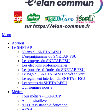
Menu
Accueil
Le SNETAP
60 ans du SNETAP-FSU
L’organigramme du SNETAP-FSU
Les congrès du SNETAP-FSU
Les élections professionnelles
Les journées d’études du SNETAP-FSU
Le logo du SNETAP-FSU se vêt en vert !
Le règlement intérieur du SNETAP-FSU
Les statuts du SNETAP-FSU
Qui sommes-nous ?
Métiers
Tous métiers - CAP/CCP
Administratif.ve
AED. Assistant.e d’éducation
AESH