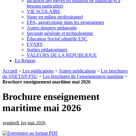
Inclusion des élèves en situation de handicap et à
besoins particuliers
VIE SCOLAIRE
Stage en milieu professionnel
EPA, agroécologie dans les programmes
Autres dossiers pédagogie
Seconde générale et technologique
Éducation SocioCulturelle ESC
EVARS
Sorties pédagogiques
VALEURS DE LA REPUBLIQUE
En Région
Accueil
>
Les publications
>
Autres publications
>
Les brochures
du SNETAP-FSU
>
Les brochures de l’enseignement maritime
>
Brochure enseignement maritime mai 2026
Brochure enseignement
maritime mai 2026
vendredi 1er mai 2026