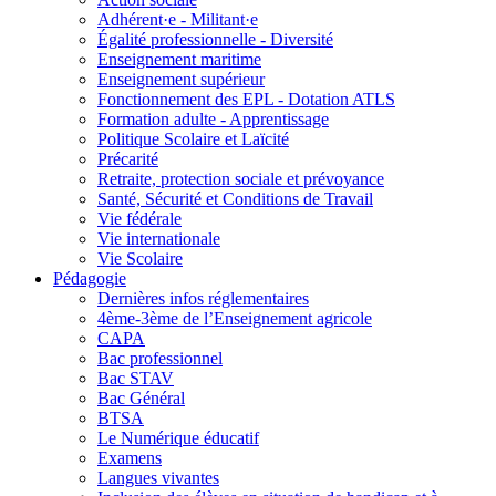
Adhérent·e - Militant·e
Égalité professionnelle - Diversité
Enseignement maritime
Enseignement supérieur
Fonctionnement des EPL - Dotation ATLS
Formation adulte - Apprentissage
Politique Scolaire et Laïcité
Précarité
Retraite, protection sociale et prévoyance
Santé, Sécurité et Conditions de Travail
Vie fédérale
Vie internationale
Vie Scolaire
Pédagogie
Dernières infos réglementaires
4ème-3ème de l’Enseignement agricole
CAPA
Bac professionnel
Bac STAV
Bac Général
BTSA
Le Numérique éducatif
Examens
Langues vivantes