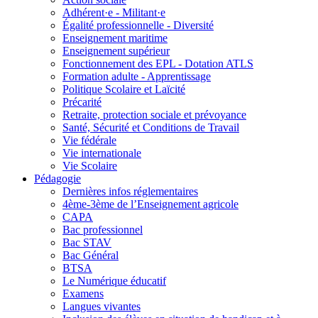
Adhérent·e - Militant·e
Égalité professionnelle - Diversité
Enseignement maritime
Enseignement supérieur
Fonctionnement des EPL - Dotation ATLS
Formation adulte - Apprentissage
Politique Scolaire et Laïcité
Précarité
Retraite, protection sociale et prévoyance
Santé, Sécurité et Conditions de Travail
Vie fédérale
Vie internationale
Vie Scolaire
Pédagogie
Dernières infos réglementaires
4ème-3ème de l’Enseignement agricole
CAPA
Bac professionnel
Bac STAV
Bac Général
BTSA
Le Numérique éducatif
Examens
Langues vivantes