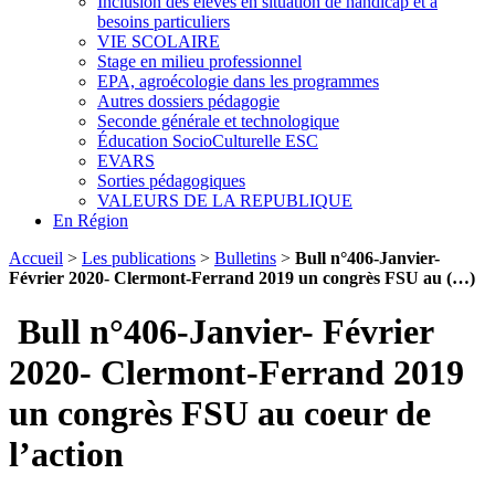
Inclusion des élèves en situation de handicap et à
besoins particuliers
VIE SCOLAIRE
Stage en milieu professionnel
EPA, agroécologie dans les programmes
Autres dossiers pédagogie
Seconde générale et technologique
Éducation SocioCulturelle ESC
EVARS
Sorties pédagogiques
VALEURS DE LA REPUBLIQUE
En Région
Accueil
>
Les publications
>
Bulletins
>
Bull n°406-Janvier-
Février 2020- Clermont-Ferrand 2019 un congrès FSU au (…)
Bull n°406-Janvier- Février
2020- Clermont-Ferrand 2019
un congrès FSU au coeur de
l’action