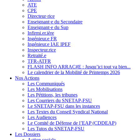
ATE
CPE
Directeur·rice
Enseignant·e du Secondaire
Enseignant·e du Sup
Infirmi.er.ière
Ingénieur.e FR
Ingénieur.e IAE IPEF
Inspecteur.rice
Retraité.e
TFR-ATFR
FLASH INFO ARRAC#E : Jusqu’ici tout va bien...
Le calendrier de la Mobilité de Printemps 2026
Nos Actions
Les Communiqués
Les Mobilisations
Les Pétitions, les tribunes
Les Courriers du SNETAP-FSU
Le SNETAP-FSU dans les instances
Les Textes du Conseil Syndical National
Les Audiences
Le Comité de Défense de l’EAP (CDDEAP)
Les Tutos du SNETAP-FSU
Les Dossiers
Action sociale