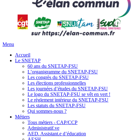
Menu
Accueil
Le SNETAP
60 ans du SNETAP-FSU
L’organigramme du SNETAP-FSU
Les congrès du SNETAP-FSU
Les élections professionnelles
Les journées d’études du SNETAP-FSU
Le logo du SNETAP-FSU se vêt en vert !
Le règlement intérieur du SNETAP-FSU
Les statuts du SNETAP-FSU
Qui sommes-nous ?
Métiers
Tous métiers - CAP/CCP
Administratif.ve
AED. Assistant.e d’éducation
AESH