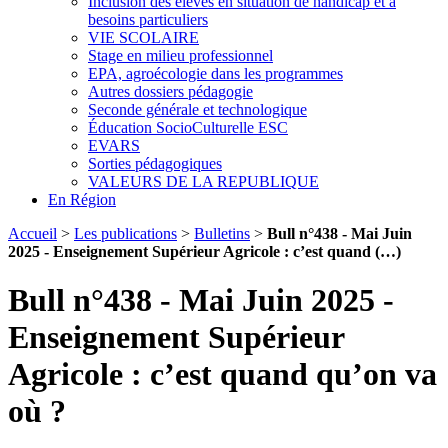
Inclusion des élèves en situation de handicap et à
besoins particuliers
VIE SCOLAIRE
Stage en milieu professionnel
EPA, agroécologie dans les programmes
Autres dossiers pédagogie
Seconde générale et technologique
Éducation SocioCulturelle ESC
EVARS
Sorties pédagogiques
VALEURS DE LA REPUBLIQUE
En Région
Accueil
>
Les publications
>
Bulletins
>
Bull n°438 - Mai Juin
2025 - Enseignement Supérieur Agricole : c’est quand (…)
Bull n°438 - Mai Juin 2025 -
Enseignement Supérieur
Agricole : c’est quand qu’on va
où ?