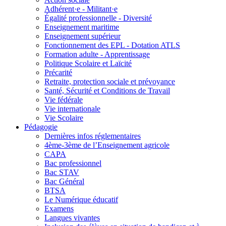
Adhérent·e - Militant·e
Égalité professionnelle - Diversité
Enseignement maritime
Enseignement supérieur
Fonctionnement des EPL - Dotation ATLS
Formation adulte - Apprentissage
Politique Scolaire et Laïcité
Précarité
Retraite, protection sociale et prévoyance
Santé, Sécurité et Conditions de Travail
Vie fédérale
Vie internationale
Vie Scolaire
Pédagogie
Dernières infos réglementaires
4ème-3ème de l’Enseignement agricole
CAPA
Bac professionnel
Bac STAV
Bac Général
BTSA
Le Numérique éducatif
Examens
Langues vivantes