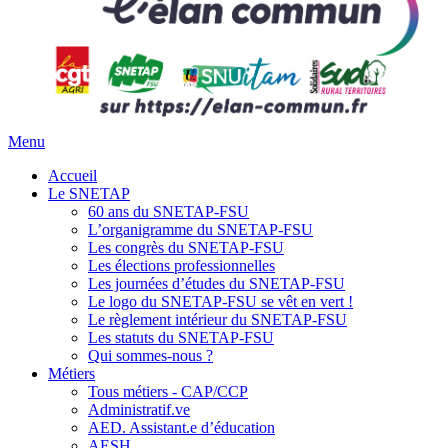
Menu
Accueil
Le SNETAP
60 ans du SNETAP-FSU
L’organigramme du SNETAP-FSU
Les congrès du SNETAP-FSU
Les élections professionnelles
Les journées d’études du SNETAP-FSU
Le logo du SNETAP-FSU se vêt en vert !
Le règlement intérieur du SNETAP-FSU
Les statuts du SNETAP-FSU
Qui sommes-nous ?
Métiers
Tous métiers - CAP/CCP
Administratif.ve
AED. Assistant.e d’éducation
AESH