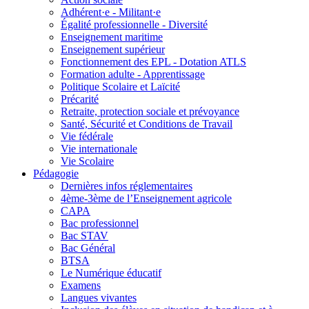
Adhérent·e - Militant·e
Égalité professionnelle - Diversité
Enseignement maritime
Enseignement supérieur
Fonctionnement des EPL - Dotation ATLS
Formation adulte - Apprentissage
Politique Scolaire et Laïcité
Précarité
Retraite, protection sociale et prévoyance
Santé, Sécurité et Conditions de Travail
Vie fédérale
Vie internationale
Vie Scolaire
Pédagogie
Dernières infos réglementaires
4ème-3ème de l’Enseignement agricole
CAPA
Bac professionnel
Bac STAV
Bac Général
BTSA
Le Numérique éducatif
Examens
Langues vivantes