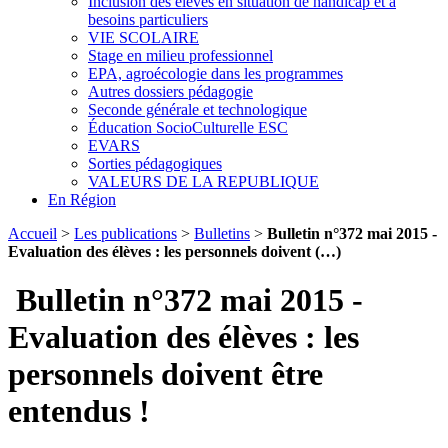
Inclusion des élèves en situation de handicap et à
besoins particuliers
VIE SCOLAIRE
Stage en milieu professionnel
EPA, agroécologie dans les programmes
Autres dossiers pédagogie
Seconde générale et technologique
Éducation SocioCulturelle ESC
EVARS
Sorties pédagogiques
VALEURS DE LA REPUBLIQUE
En Région
Accueil
>
Les publications
>
Bulletins
>
Bulletin n°372 mai 2015 -
Evaluation des élèves : les personnels doivent (…)
Bulletin n°372 mai 2015 -
Evaluation des élèves : les
personnels doivent être
entendus !