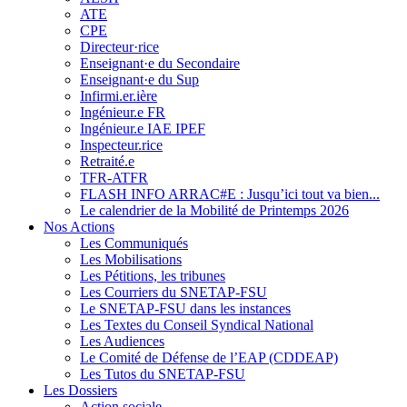
ATE
CPE
Directeur·rice
Enseignant·e du Secondaire
Enseignant·e du Sup
Infirmi.er.ière
Ingénieur.e FR
Ingénieur.e IAE IPEF
Inspecteur.rice
Retraité.e
TFR-ATFR
FLASH INFO ARRAC#E : Jusqu’ici tout va bien...
Le calendrier de la Mobilité de Printemps 2026
Nos Actions
Les Communiqués
Les Mobilisations
Les Pétitions, les tribunes
Les Courriers du SNETAP-FSU
Le SNETAP-FSU dans les instances
Les Textes du Conseil Syndical National
Les Audiences
Le Comité de Défense de l’EAP (CDDEAP)
Les Tutos du SNETAP-FSU
Les Dossiers
Action sociale