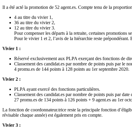
Il a été acté la promotion de 52 agent.es. Compte tenu de la proportion d
4 au titre du vivier 1,
36 au titre du vivier 2,
12 au titre du vivier 3.
Pour compenser les départs à la retraite, certaines promotions 
Pour le vivier 1 et 2, l’avis de la hiérarchie reste prépondérant.
Vivier 1 :
Réservé exclusivement aux PLPA exerçant des fonctions de dir
Classement des candidat.es par nombre de points puis par le n
4 promu.es de 144 points à 128 points au 1er septembre 2020.
Vivier 2 :
PLPA ayant exercé des fonctions particulières.
Classement des candidat.es par nombre de points puis par date d
27 promu.es de 134 points à 126 points + 9 agent.es au 1er octo
La fonction de coordonnateur.trice reste la principale fonction d’éligi
révisable chaque année) est également pris en compte.
Vivier 3 :