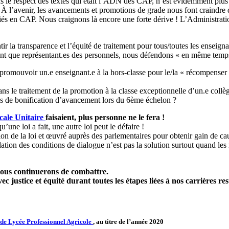
s le respect des textes qui était l’ADN des CAP, n’est évidemment plus
. À l’avenir, les avancements et promotions de grade nous font craindre 
iés en CAP. Nous craignons là encore une forte dérive ! L’Administratio
ir la transparence et l’équité de traitement pour tous/toutes les enseigna
nt que représentant.es des personnels, nous défendons « en même temps »
romouvoir un.e enseignant.e à la hors-classe pour le/la « récompenser »
ans le traitement de la promotion à la classe exceptionnelle d’un.e coll
es de bonification d’avancement lors du 6ème échelon ?
cale Unitaire
faisaient, plus personne ne le fera !
u’une loi a fait, une autre loi peut le défaire !
n de la loi et œuvré auprès des parlementaires pour obtenir gain de ca
dation des conditions de dialogue n’est pas la solution surtout quand les 
 nous continuerons de combattre.
 avec justice et équité durant toutes les étapes liées à nos carrièr
 de Lycée Professionnel Agricole
, au titre de l’année 2020