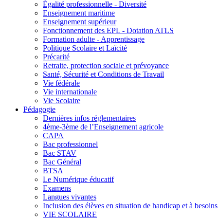
Égalité professionnelle - Diversité
Enseignement maritime
Enseignement supérieur
Fonctionnement des EPL - Dotation ATLS
Formation adulte - Apprentissage
Politique Scolaire et Laïcité
Précarité
Retraite, protection sociale et prévoyance
Santé, Sécurité et Conditions de Travail
Vie fédérale
Vie internationale
Vie Scolaire
Pédagogie
Dernières infos réglementaires
4ème-3ème de l’Enseignement agricole
CAPA
Bac professionnel
Bac STAV
Bac Général
BTSA
Le Numérique éducatif
Examens
Langues vivantes
Inclusion des élèves en situation de handicap et à besoins 
VIE SCOLAIRE