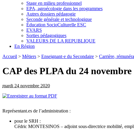
Stage en milieu professionnel
EPA, agroécologie dans les programmes
Autres dossiers pédagogie
Seconde générale et technologique
Éducation SocioCulturelle ESC
EVARS
Sorties pédagogiques
VALEURS DE LA REPUBLIQUE
En Région
Accueil
>
Métiers
>
Enseignant·e du Secondaire
>
Carrière, rémunérat
CAP des PLPA du 24 novembre 20
mardi 24 novembre 2020
Représentant.es de l’administration :
pour le SRH :
Cédric MONTESINOS – adjoint sous-directrice mobilité, emploi,