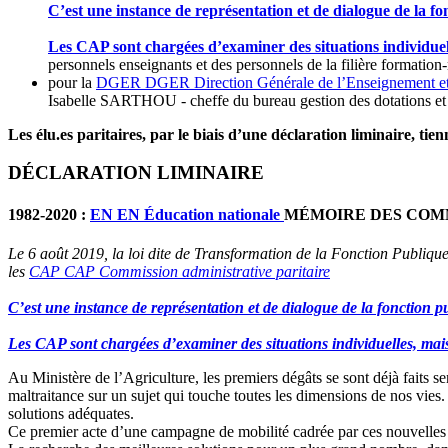
C’est une instance de représentation et de dialogue de la fo
Les CAP sont chargées d’examiner des situations individuelle
personnels enseignants et des personnels de la filière format
pour la
DGER
DGER
Direction Générale de l’Enseignement e
Isabelle SARTHOU - cheffe du bureau gestion des dotations et
Les élu.es paritaires, par le biais d’une déclaration liminaire, t
DÉCLARATION LIMINAIRE
1982-2020 :
EN
EN
Éducation nationale
MÉMOIRE DES COMM
Le 6 août 2019, la loi dite de Transformation de la Fonction Publique
les
CAP
CAP
Commission administrative paritaire
C’est une instance de représentation et de dialogue de la fonction p
Les CAP sont chargées d’examiner des situations individuelles, mais 
Au Ministère de l’Agriculture, les premiers dégâts se sont déjà faits s
maltraitance sur un sujet qui touche toutes les dimensions de nos vies
solutions adéquates.
Ce premier acte d’une campagne de mobilité cadrée par ces nouvelles « 