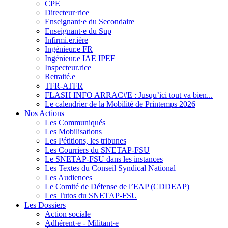
CPE
Directeur·rice
Enseignant·e du Secondaire
Enseignant·e du Sup
Infirmi.er.ière
Ingénieur.e FR
Ingénieur.e IAE IPEF
Inspecteur.rice
Retraité.e
TFR-ATFR
FLASH INFO ARRAC#E : Jusqu’ici tout va bien...
Le calendrier de la Mobilité de Printemps 2026
Nos Actions
Les Communiqués
Les Mobilisations
Les Pétitions, les tribunes
Les Courriers du SNETAP-FSU
Le SNETAP-FSU dans les instances
Les Textes du Conseil Syndical National
Les Audiences
Le Comité de Défense de l’EAP (CDDEAP)
Les Tutos du SNETAP-FSU
Les Dossiers
Action sociale
Adhérent·e - Militant·e