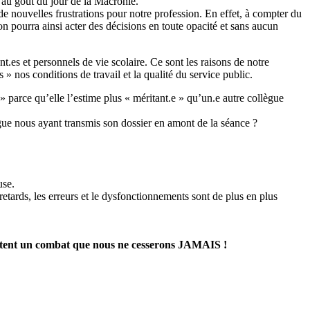
 au goût du jour de la Macronie.
de nouvelles frustrations pour notre profession. En effet, à compter du
n pourra ainsi acter des décisions en toute opacité et sans aucun
nt.es et personnels de vie scolaire. Ce sont les raisons de notre
 nos conditions de travail et la qualité du service public.
 parce qu’elle l’estime plus « méritant.e » qu’un.e autre collègue
ègue nous ayant transmis son dossier en amont de la séance ?
use.
retards, les erreurs et le dysfonctionnements sont de plus en plus
es restent un combat que nous ne cesserons JAMAIS !