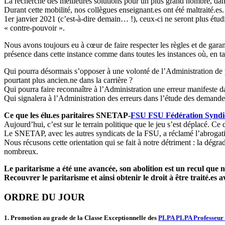
La recherche des meilleures solutions pour un plus grand nombre, dan
Durant cette mobilité, nos collègues enseignant.es ont été maltraité.es
1er janvier 2021 (c’est-à-dire demain… !), ceux-ci ne seront plus étud
« contre-pouvoir ».
Nous avons toujours eu à cœur de faire respecter les règles et de garant
présence dans cette instance comme dans toutes les instances où, en ta
Qui pourra désormais s’opposer à une volonté de l’Administration de p
pourtant plus ancien.ne dans la carrière ?
Qui pourra faire reconnaître à l’Administration une erreur manifeste d
Qui signalera à l’Administration des erreurs dans l’étude des demand
Ce que les élu.es paritaires SNETAP-
FSU
FSU
Fédération Syndi
Aujourd’hui, c’est sur le terrain politique que le jeu s’est déplacé. Ce q
Le SNETAP, avec les autres syndicats de la FSU, a réclamé l’abrogatio
Nous récusons cette orientation qui se fait à notre détriment : la dégra
nombreux.
Le paritarisme a été une avancée, son abolition est un recul que
Recouvrer le paritarisme et ainsi obtenir le droit à être traité.es
ORDRE DU JOUR
1. Promotion au grade de la Classe Exceptionnelle des
PLPA
PLPA
Professeur