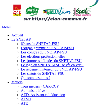
Menu
Accueil
Le SNETAP
60 ans du SNETAP-FSU
L’organigramme du SNETAP-FSU
Les congrès du SNETAP-FSU
Les élections professionnelles
Les journées d’études du SNETAP-FSU
Le logo du SNETAP-FSU se vêt en vert !
Le règlement intérieur du SNETAP-FSU
Les statuts du SNETAP-FSU
Qui sommes-nous ?
Métiers
Tous métiers - CAP/CCP
Administratif.ve
AED. Assistant.e d’éducation
AESH
ATE