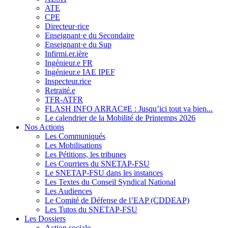
ATE
CPE
Directeur·rice
Enseignant·e du Secondaire
Enseignant·e du Sup
Infirmi.er.ière
Ingénieur.e FR
Ingénieur.e IAE IPEF
Inspecteur.rice
Retraité.e
TFR-ATFR
FLASH INFO ARRAC#E : Jusqu’ici tout va bien...
Le calendrier de la Mobilité de Printemps 2026
Nos Actions
Les Communiqués
Les Mobilisations
Les Pétitions, les tribunes
Les Courriers du SNETAP-FSU
Le SNETAP-FSU dans les instances
Les Textes du Conseil Syndical National
Les Audiences
Le Comité de Défense de l’EAP (CDDEAP)
Les Tutos du SNETAP-FSU
Les Dossiers
Action sociale