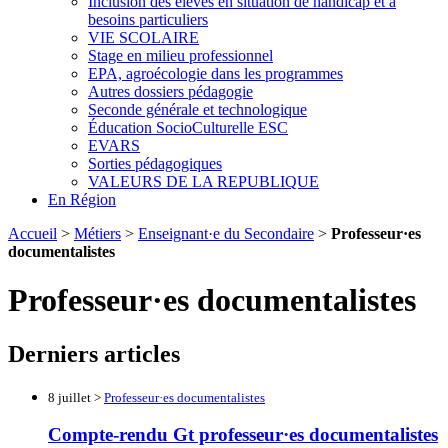
Inclusion des élèves en situation de handicap et à
besoins particuliers
VIE SCOLAIRE
Stage en milieu professionnel
EPA, agroécologie dans les programmes
Autres dossiers pédagogie
Seconde générale et technologique
Éducation SocioCulturelle ESC
EVARS
Sorties pédagogiques
VALEURS DE LA REPUBLIQUE
En Région
Accueil
>
Métiers
>
Enseignant·e du Secondaire
>
Professeur·es
documentalistes
Professeur·es documentalistes
Derniers articles
8 juillet >
Professeur·es documentalistes
Compte-rendu Gt professeur·es documentalistes