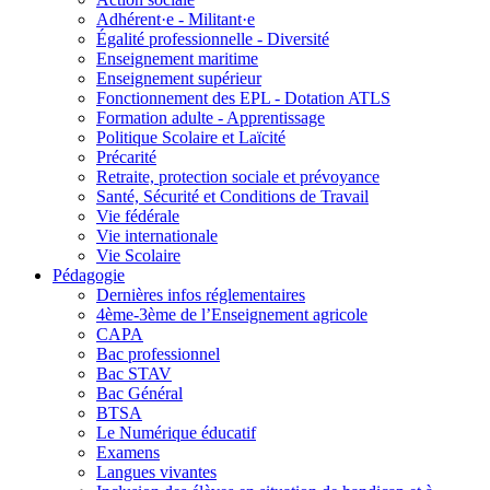
Adhérent·e - Militant·e
Égalité professionnelle - Diversité
Enseignement maritime
Enseignement supérieur
Fonctionnement des EPL - Dotation ATLS
Formation adulte - Apprentissage
Politique Scolaire et Laïcité
Précarité
Retraite, protection sociale et prévoyance
Santé, Sécurité et Conditions de Travail
Vie fédérale
Vie internationale
Vie Scolaire
Pédagogie
Dernières infos réglementaires
4ème-3ème de l’Enseignement agricole
CAPA
Bac professionnel
Bac STAV
Bac Général
BTSA
Le Numérique éducatif
Examens
Langues vivantes