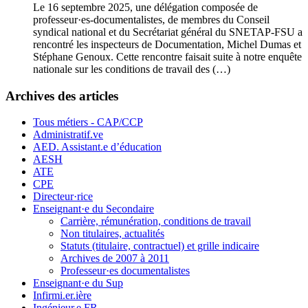
Le 16 septembre 2025, une délégation composée de
professeur·es-documentalistes, de membres du Conseil
syndical national et du Secrétariat général du SNETAP-FSU a
rencontré les inspecteurs de Documentation, Michel Dumas et
Stéphane Genoux. Cette rencontre faisait suite à notre enquête
nationale sur les conditions de travail des (…)
Archives des articles
Tous métiers - CAP/CCP
Administratif.ve
AED. Assistant.e d’éducation
AESH
ATE
CPE
Directeur·rice
Enseignant·e du Secondaire
Carrière, rémunération, conditions de travail
Non titulaires, actualités
Statuts (titulaire, contractuel) et grille indicaire
Archives de 2007 à 2011
Professeur·es documentalistes
Enseignant·e du Sup
Infirmi.er.ière
Ingénieur.e FR