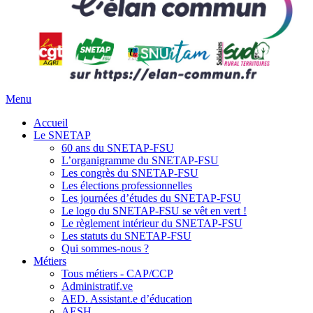
Menu
Accueil
Le SNETAP
60 ans du SNETAP-FSU
L’organigramme du SNETAP-FSU
Les congrès du SNETAP-FSU
Les élections professionnelles
Les journées d’études du SNETAP-FSU
Le logo du SNETAP-FSU se vêt en vert !
Le règlement intérieur du SNETAP-FSU
Les statuts du SNETAP-FSU
Qui sommes-nous ?
Métiers
Tous métiers - CAP/CCP
Administratif.ve
AED. Assistant.e d’éducation
AESH