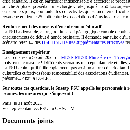
crise sanitaire. Il est en particulier indispensable d’accélérer le pr
souche Alpha et possédant une charge virale jusqu’à 1260 fois supérie
ces derniers jours, pour aider les collectivités qui seraient en difficu
revanche eu lieu le 25 août entre les associations d’élus locaux et le m
Renforcement des moyens d’encadrement éducatif
La FSU a demandé, en regard du passif pédagogique cumulé depuis le d
enseignements de début d’année ordinaire. Il demande par suite qu’il
scénario retenu... des
HSE
HSE
Heures supplémentaires effectives
fe
Enseignement supérieur
La circulaire du 5 août 2021 du
MESR
MESR
Ministère de l’Enseig
mais avec le masque ! Différents scénarios ont cependant été étudiés, a
La FSU craint qu’il faille rapidement passer à un autre scénario, tant l
culturelles et festives (sous responsabilité des associations étudiantes
présumé... dixit la DGER !
Sur toutes ces questions, le Snetap-FSU appelle les personnels à 
réunies, les mesures qui s’imposent !
Paris, le 31 août 2021
Vos représentant.e.s FSU au CHSCTM
Documents joints