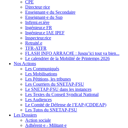
CPE
Directeur·rice
Enseignant·e du Secondaire
Enseignant·e du Sup
Infirmi.er.ière
Ingénieur.e FR
Ingénieur.e IAE IPEF
Inspecteur.rice
Retraité.e
TFR-ATFR
FLASH INFO ARRAC#E : Jusqu’ici tout va bien...
Le calendrier de la Mobilité de Printemps 2026
Nos Actions
Les Communiqués
Les Mobilisations
Les Pétitions, les tribunes
Les Courriers du SNETAP-FSU
Le SNETAP-FSU dans les instances
Les Textes du Conseil Syndical National
Les Audiences
Le Comité de Défense de l’EAP (CDDEAP)
Les Tutos du SNETAP-FSU
Les Dossiers
Action sociale
Adhérent·e - Militant·e