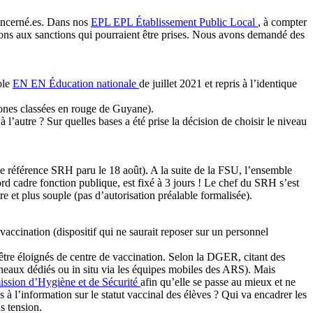
concerné.es. Dans nos
EPL
EPL
Établissement Public Local
, à compter
osons aux sanctions qui pourraient être prises. Nous avons demandé des
ole
EN
EN
Éducation nationale
de juillet 2021 et repris à l’identique
 zones classées en rouge de Guyane).
 l’autre ? Sur quelles bases a été prise la décision de choisir le niveau
de référence SRH paru le 18 août). A la suite de la FSU, l’ensemble
cord cadre fonction publique, est fixé à 3 jours ! Le chef du SRH s’est
re et plus souple (pas d’autorisation préalable formalisée).
accination (dispositif qui ne saurait reposer sur un personnel
être éloignés de centre de vaccination. Selon la DGER, citant des
créneaux dédiés ou in situ via les équipes mobiles des ARS). Mais
sion d’Hygiène et de Sécurité
afin qu’elle se passe au mieux et ne
 à l’information sur le statut vaccinal des élèves ? Qui va encadrer les
us tension.