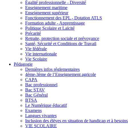
Égalité professionnelle - Diversité
Enseignement maritime
Enseignement supérieur
Fonctionnement des EPL - Dotation ATLS
Formation adulte - Apprentissage
Politique Scolaire et Laïcité
Précarité
Retraite, protection sociale et prévoyance
Santé, Sécurité et Conditions de Travail
Vie fédérale
Vie internationale
Vie Scolaire
Pédagogie
Dernières infos réglementaires
4ème-3ème de l’Enseignement agricole
CAPA
Bac professionnel
Bac STAV
Bac Général
BTSA
Le Numérique éducatif
Examens
Langues vivantes
Inclusion des élèves en situation de handicap et à besoins 
VIE SCOLAIRE