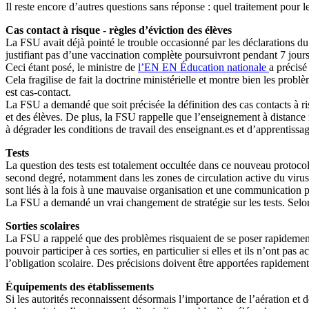
Il reste encore d’autres questions sans réponse : quel traitement pour
Cas contact à risque - règles d’éviction des élèves
La FSU avait déjà pointé le trouble occasionné par les déclarations du
justifiant pas d’une vaccination complète poursuivront pendant 7 jours 
Ceci étant posé, le ministre de
l’EN
EN
Éducation nationale
a précisé
Cela fragilise de fait la doctrine ministérielle et montre bien les pr
est cas-contact.
La FSU a demandé que soit précisée la définition des cas contacts à ris
et des élèves. De plus, la FSU rappelle que l’enseignement à distance n
à dégrader les conditions de travail des enseignant.es et d’apprentissag
Tests
La question des tests est totalement occultée dans ce nouveau protocol
second degré, notamment dans les zones de circulation active du virus. 
sont liés à la fois à une mauvaise organisation et une communication 
La FSU a demandé un vrai changement de stratégie sur les tests. Selon l
Sorties scolaires
La FSU a rappelé que des problèmes risquaient de se poser rapidement : 
pouvoir participer à ces sorties, en particulier si elles et ils n’ont pas 
l’obligation scolaire. Des précisions doivent être apportées rapidement
Équipements des établissements
Si les autorités reconnaissent désormais l’importance de l’aération e