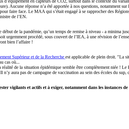
ocessus d’équipement en capteurs de CO2, surtout dans le contexte du var
ure). Aucune réponse n’a été apportée à nos questions, notamment sur l
lté pour faire face. Le MAA qui s’était engagé à se rapprocher des Régions
inistre de l’EN.
ébut de la pandémie, qu’un temps de remise à niveau - a minima jusqu’
 soit urgemment procédé, sous couvert de l’IEA, à une révision de l’e
ront bien l’affaire !
nement Supérieur et de la Recherche
est applicable de plein droit. "La s
u cas où...
a réalité de la situation épidémique semble être complètement niée ! Le P
). Il n’y aura pas de campagne de vaccination au sein des écoles du sup, 
rester vigilants et actifs et à exiger, notamment dans les instance