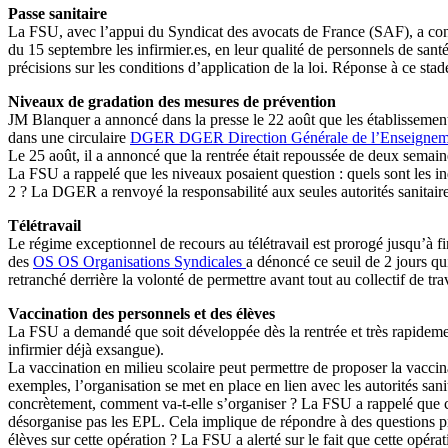
Passe sanitaire
La FSU, avec l’appui du Syndicat des avocats de France (SAF), a contes
du 15 septembre les infirmier.es, en leur qualité de personnels de sa
précisions sur les conditions d’application de la loi. Réponse à ce stad
Niveaux de gradation des mesures de prévention
JM Blanquer a annoncé dans la presse le 22 août que les établissement
dans une circulaire
DGER
DGER
Direction Générale de l’Enseignem
Le 25 août, il a annoncé que la rentrée était repoussée de deux semain
La FSU a rappelé que les niveaux posaient question : quels sont les indi
2 ? La DGER a renvoyé la responsabilité aux seules autorités sanitaires
Télétravail
Le régime exceptionnel de recours au télétravail est prorogé jusqu’à 
des
OS
OS
Organisations Syndicales
a dénoncé ce seuil de 2 jours qui
retranché derrière la volonté de permettre avant tout au collectif de tr
Vaccination des personnels et des élèves
La FSU a demandé que soit développée dès la rentrée et très rapidement
infirmier déjà exsangue).
La vaccination en milieu scolaire peut permettre de proposer la vacci
exemples, l’organisation se met en place en lien avec les autorités san
concrètement, comment va-t-elle s’organiser ? La FSU a rappelé que ce
désorganise pas les EPL. Cela implique de répondre à des questions préc
élèves sur cette opération ? La FSU a alerté sur le fait que cette opérat