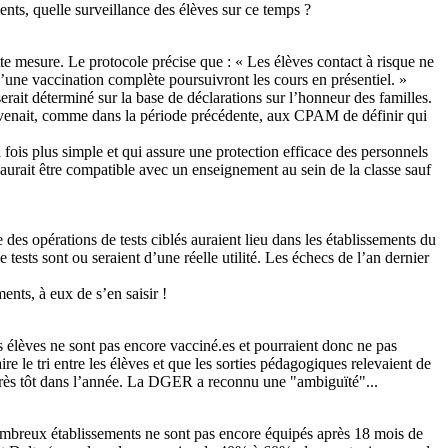
nts, quelle surveillance des élèves sur ce temps ?
te mesure. Le protocole précise que : « Les élèves contact à risque ne
d’une vaccination complète poursuivront les cours en présentiel. »
serait déterminé sur la base de déclarations sur l’honneur des familles.
l revenait, comme dans la période précédente, aux CPAM de définir qui
 fois plus simple et qui assure une protection efficace des personnels
saurait être compatible avec un enseignement au sein de la classe sauf
 des opérations de tests ciblés auraient lieu dans les établissements du
ests sont ou seraient d’une réelle utilité. Les échecs de l’an dernier
ents, à eux de s’en saisir !
es élèves ne sont pas encore vacciné.es et pourraient donc ne pas
aire le tri entre les élèves et que les sorties pédagogiques relevaient de
nt très tôt dans l’année. La DGER a reconnu une "ambiguïté"...
 nombreux établissements ne sont pas encore équipés après 18 mois de