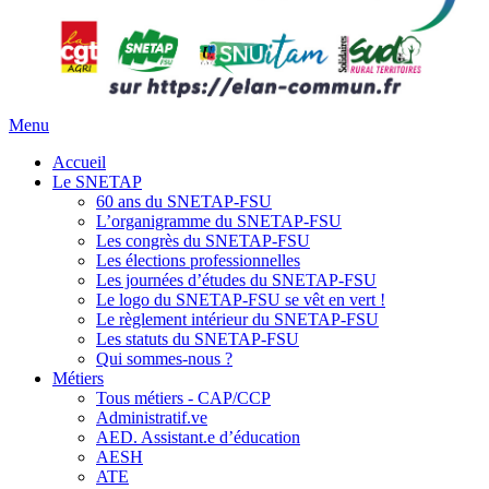
Menu
Accueil
Le SNETAP
60 ans du SNETAP-FSU
L’organigramme du SNETAP-FSU
Les congrès du SNETAP-FSU
Les élections professionnelles
Les journées d’études du SNETAP-FSU
Le logo du SNETAP-FSU se vêt en vert !
Le règlement intérieur du SNETAP-FSU
Les statuts du SNETAP-FSU
Qui sommes-nous ?
Métiers
Tous métiers - CAP/CCP
Administratif.ve
AED. Assistant.e d’éducation
AESH
ATE