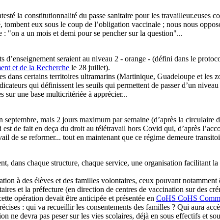
té la constitutionnalité du passe sanitaire pour les travailleur.euses 
nté, tombent eux sous le coup de l’obligation vaccinale ; nous nous opp
e : "on a un mois et demi pour se pencher sur la question"...
s d’enseignement seraient au niveau 2 - orange - (défini dans le protoc
ent et de la Recherche
le 28 juillet).
es dans certains territoires ultramarins (Martinique, Guadeloupe et les
cateurs qui définissent les seuils qui permettent de passer d’un niveau à
 sur une base multicritériée à apprécier...
fin septembre, mais 2 jours maximum par semaine (d’après la circulaire 
 est de fait en deça du droit au télétravail hors Covid qui, d’après l’ac
avail de se reformer... tout en maintenant que ce régime demeure transitoi
, dans chaque structure, chaque service, une organisation facilitant la v
nation à des élèves et des familles volontaires, ceux pouvant notamment 
itaires et la préfecture (en direction de centres de vaccination sur des 
tte opération devait être anticipée et présentée en
CoHS
CoHS
Commis
ises : qui va recueillir les consentements des familles ? Qui aura accès
ion ne devra pas peser sur les vies scolaires, déjà en sous effectifs et so