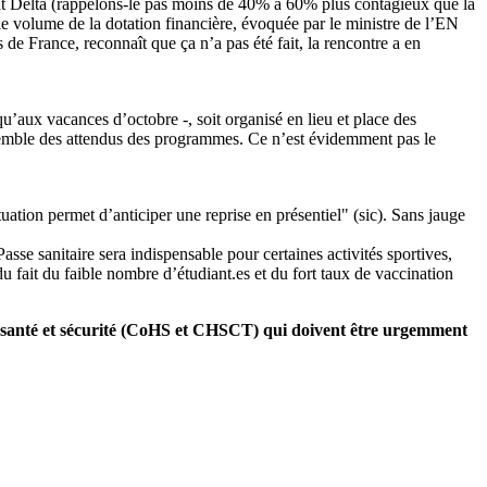
iant Delta (rappelons-le pas moins de 40% à 60% plus contagieux que la
e volume de la dotation financière, évoquée par le ministre de l’EN
 de France, reconnaît que ça n’a pas été fait, la rencontre a en
aux vacances d’octobre -, soit organisé en lieu et place des
nsemble des attendus des programmes. Ce n’est évidemment pas le
ituation permet d’anticiper une reprise en présentiel" (sic). Sans jauge
asse sanitaire sera indispensable pour certaines activités sportives,
du fait du faible nombre d’étudiant.es et du fort taux de vaccination
s de santé et sécurité (CoHS et CHSCT) qui doivent être urgemment