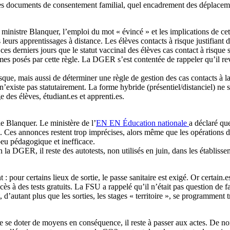
 les documents de consentement familial, quel encadrement des déplaceme
 ministre Blanquer, l’emploi du mot « évincé » et les implications de cet
leurs apprentissages à distance. Les élèves contacts à risque justifiant 
 ces derniers jours que le statut vaccinal des élèves cas contact à risque 
oblèmes posés par cette règle. La DGER s’est contentée de rappeler qu’i
que, mais aussi de déterminer une règle de gestion des cas contacts à la
’existe pas statutairement. La forme hybride (présentiel/distanciel) ne 
e des élèves, étudiant.es et apprenti.es.
e Blanquer. Le ministère de l’
EN
EN
Éducation nationale
a déclaré que
Ces annonces restent trop imprécises, alors même que les opérations de t
peu pédagogique et inefficace.
a DGER, il reste des autotests, non utilisés en juin, dans les établissem
pour certains lieux de sortie, le passe sanitaire est exigé. Or certain.
accès à des tests gratuits. La FSU a rappelé qu’il n’était pas question de f
, d’autant plus que les sorties, les stages « territoire », se programme
t de se doter de moyens en conséquence, il reste à passer aux actes. De