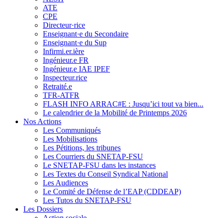
ATE
CPE
Directeur·rice
Enseignant·e du Secondaire
Enseignant·e du Sup
Infirmi.er.ière
Ingénieur.e FR
Ingénieur.e IAE IPEF
Inspecteur.rice
Retraité.e
TFR-ATFR
FLASH INFO ARRAC#E : Jusqu’ici tout va bien...
Le calendrier de la Mobilité de Printemps 2026
Nos Actions
Les Communiqués
Les Mobilisations
Les Pétitions, les tribunes
Les Courriers du SNETAP-FSU
Le SNETAP-FSU dans les instances
Les Textes du Conseil Syndical National
Les Audiences
Le Comité de Défense de l’EAP (CDDEAP)
Les Tutos du SNETAP-FSU
Les Dossiers
Action sociale