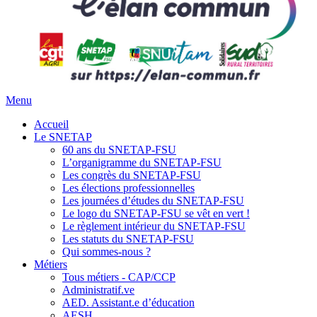
Menu
Accueil
Le SNETAP
60 ans du SNETAP-FSU
L’organigramme du SNETAP-FSU
Les congrès du SNETAP-FSU
Les élections professionnelles
Les journées d’études du SNETAP-FSU
Le logo du SNETAP-FSU se vêt en vert !
Le règlement intérieur du SNETAP-FSU
Les statuts du SNETAP-FSU
Qui sommes-nous ?
Métiers
Tous métiers - CAP/CCP
Administratif.ve
AED. Assistant.e d’éducation
AESH