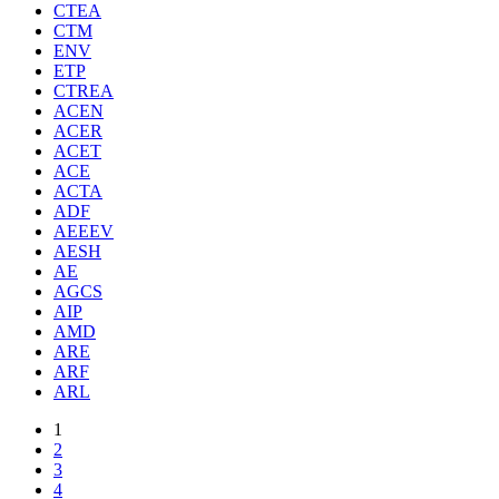
CTEA
CTM
ENV
ETP
CTREA
ACEN
ACER
ACET
ACE
ACTA
ADF
AEEEV
AESH
AE
AGCS
AIP
AMD
ARE
ARF
ARL
1
2
3
4