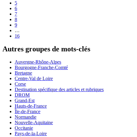
5
6
7
8
9
…
16
Autres groupes de mots-clés
Auvergne-Rhône-Alpes
Bourgogne-Franche-Comté
Bretagne
Centre-Val de Loire
Corse
Destination spécifique des articles et rubriques
DROM
Grand-Est
Hauts-de-France
Île-de-France
Normandie
Nouvelle-Aquitaine
Occitanie
Pays-de-la-Loire