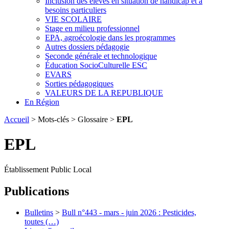
Inclusion des élèves en situation de handicap et à
besoins particuliers
VIE SCOLAIRE
Stage en milieu professionnel
EPA, agroécologie dans les programmes
Autres dossiers pédagogie
Seconde générale et technologique
Éducation SocioCulturelle ESC
EVARS
Sorties pédagogiques
VALEURS DE LA REPUBLIQUE
En Région
Accueil
> Mots-clés > Glossaire >
EPL
EPL
Établissement Public Local
Publications
Bulletins
>
Bull n°443 - mars - juin 2026 : Pesticides,
toutes (…)