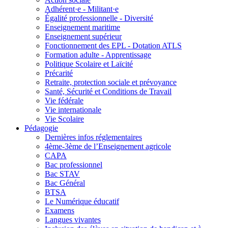
Adhérent·e - Militant·e
Égalité professionnelle - Diversité
Enseignement maritime
Enseignement supérieur
Fonctionnement des EPL - Dotation ATLS
Formation adulte - Apprentissage
Politique Scolaire et Laïcité
Précarité
Retraite, protection sociale et prévoyance
Santé, Sécurité et Conditions de Travail
Vie fédérale
Vie internationale
Vie Scolaire
Pédagogie
Dernières infos réglementaires
4ème-3ème de l’Enseignement agricole
CAPA
Bac professionnel
Bac STAV
Bac Général
BTSA
Le Numérique éducatif
Examens
Langues vivantes