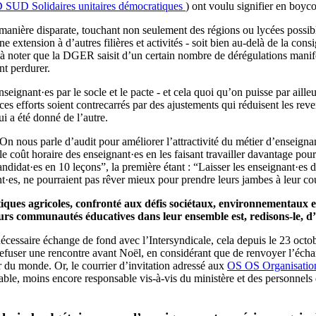
D
SUD
Solidaires unitaires démocratiques
) ont voulu signifier en boy
 manière disparate, touchant non seulement des régions ou lycées possib
ne extension à d’autres filières et activités - soit bien au-delà de la c
eurs à noter que la DGER saisit d’un certain nombre de dérégulations ma
nt perdurer.
ignant·es par le socle et le pacte - et cela quoi qu’on puisse par ailleu
 ces efforts soient contrecarrés par des ajustements qui réduisent les re
i a été donné de l’autre.
On nous parle d’audit pour améliorer l’attractivité du métier d’enseignant
le coût horaire des enseignant·es en les faisant travailler davantage p
didat·es en 10 leçons”, la première étant : “Laisser les enseignant·es d
nt·es, ne pourraient pas rêver mieux pour prendre leurs jambes à leur co
iques agricoles, confronté aux défis sociétaux, environnementaux et
 leurs communautés éducatives dans leur ensemble est, redisons-le, 
écessaire échange de fond avec l’Intersyndicale, cela depuis le 23 octobr
user une rencontre avant Noël, en considérant que de renvoyer l’échang
r du monde. Or, le courrier d’invitation adressé aux
OS
OS
Organisatio
le, moins encore responsable vis-à-vis du ministère et des personnels don