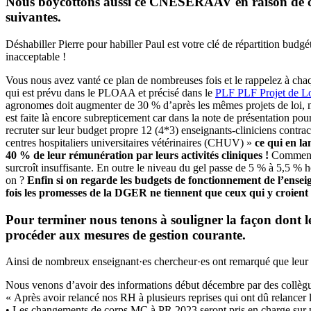
Nous boycottons aussi ce CNESERAAV en raison de cho
suivantes.
Déshabiller Pierre pour habiller Paul est votre clé de répartition budgé
inacceptable !
Vous nous avez vanté ce plan de nombreuses fois et le rappelez à cha
qui est prévu dans le PLOAA et précisé dans le
PLF
PLF
Projet de L
agronomes doit augmenter de 30 % d’après les mêmes projets de loi, mai
est faite là encore subrepticement car dans la note de présentatio
recruter sur leur budget propre 12 (4*3) enseignants-cliniciens contract
centres hospitaliers universitaires vétérinaires (CHUV) »
ce qui en l
40 % de leur rémunération par leurs activités cliniques !
Comment 
surcroît insuffisante. En outre le niveau du gel passe de 5 % à 5,5 % h
on ?
Enfin si on regarde les budgets de fonctionnement de l’ensei
fois les promesses de la DGER ne tiennent que ceux qui y croient ;
Pour terminer nous tenons à souligner la façon dont le
procéder aux mesures de gestion courante.
Ainsi de nombreux enseignant·es chercheur·es ont remarqué que leur p
Nous venons d’avoir des informations début décembre par des collègue
« Après avoir relancé nos RH à plusieurs reprises qui ont dû relanc
• Les changements de corps MC à PR 2023 seront pris en charge sur