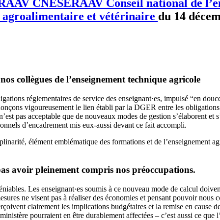
RAAV
CNESERAAV
Conseil national de l’
, agroalimentaire et vétérinaire
du 14 décem
s collègues de l’enseignement technique agricole
ligations réglementaires de service des enseignant·es, impulsé “en douc
nçons vigoureusement le lien établi par la DGER entre les obligations 
 n’est pas acceptable que de nouveaux modes de gestion s’élaborent et s’
sonnels d’encadrement mis eux-aussi devant ce fait accompli.
ciplinarité, élément emblématique des formations et de l’enseignement ag
pas avoir pleinement compris nos préoccupations.
éniables. Les enseignant·es soumis à ce nouveau mode de calcul doivent
esures ne visent pas à réaliser des économies et pensant pouvoir nous c
oivent clairement les implications budgétaires et la remise en cause de l
 ministère pourraient en être durablement affectées – c’est aussi ce que 