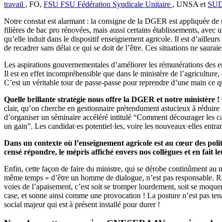
travail
, FO,
FSU
FSU
Fédération Syndicale Unitaire
, UNSA et
SU
Notre constat est alarmant : la consigne de la DGER est appliquée de
filières de bac pro rénovées, mais aussi certains établissements, avec u
qu’elle induit dans le dispositif enseignement agricole. Il est d’aill
de recadrer sans délai ce qui se doit de l’être. Ces situations ne sauraie
Les aspirations gouvernementales d’améliorer les rémunérations des ense
Il est en effet incompréhensible que dans le ministère de l’agriculture,
C’est un véritable tour de passe-passe pour reprendre d’une main ce qu
Quelle brillante stratégie nous offre la DGER et notre ministère !
clair, qu’on cherche en gestionnaire prétendument astucieux à réduire 
d’organiser un séminaire accéléré intitulé “Comment décourager les can
un gain”. Les candidat·es potentiel·les, voire les nouveaux·elles entra
Dans un contexte où l’enseignement agricole est au cœur des polit
censé répondre, le mépris affiché envers nos collègues et en fait
Enfin, cette façon de faire du ministre, qui se dérobe continûment au n
même temps » d’être un homme de dialogue, n’est pas responsable. Ref
voies de l’apaisement, c’est soit se tromper lourdement, soit se moque
case, et sonne ainsi comme une provocation ! La posture n’est pas tenab
social majeur qui est à présent installé pour durer !