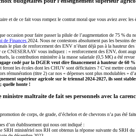
ix budgétaires pour l’enseignement supérieur agricole
taire et de ce fait vous rompez le contrat moral que vous aviez avec les 
que occasion pour faire passer la pilule de l’augmentation de 75 % du 
oi de Finances
2024. Nous ne contestons absolument pas les besoins des
s le plan de renforcement des ENV n’étant déjà pas à la hauteur des bes
n pour ce CNESERAAV vous indiquez : « renforcement des ENV, dont aug
uels, la contribution ministère à la masse salariale (0,5 M€) a été revue 
angage codé par la DGER veut dire financement à hauteur de 60 % de 
feront les écoles dont les CHUV sont déficitaires ? C’est mettre certai
ors rémunération (titre 2) car nos « dépenses sont plus modulables » d’a
gnement supérieur agricole sur le triennal 2024-2027, ils sont stab
 quelle honte !
 ministre maltraite de fait ses personnels avec la care
romotion de corps, de grade, d’échelon et de chevrons n’a pas été fait
s d’un établissement qui nous ont indiqué :
er le SRH ministériel nos RH ont obtenus la réponse suivante du SRH 
 paie de décembre 2023,