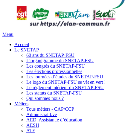
Menu
Accueil
Le SNETAP
60 ans du SNETAP-FSU
L’organigramme du SNETAP-FSU
Les congrès du SNETAP-FSU
Les élections professionnelles
Les journées d’études du SNETAP-FSU
Le logo du SNETAP-FSU se vêt en vert !
Le règlement intérieur du SNETAP-FSU
Les statuts du SNETAP-FSU
Qui sommes-nous ?
Métiers
Tous métiers - CAP/CCP
Administratif.ve
AED. Assistant.e d’éducation
AESH
ATE