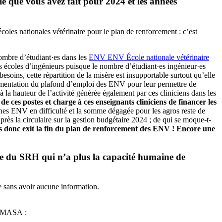
 que vous avez fait pour 2024 et les années
écoles nationales vétérinaire pour le plan de renforcement : c’est
nombre d’étudiant·es dans les
ENV
ENV
École nationale vétérinaire
 écoles d’ingénieurs puisque le nombre d’étudiant·es ingénieur·es
oins, cette répartition de la misère est insupportable surtout qu’elle
mentation du plafond d’emploi des ENV pour leur permettre de
à la hauteur de l’activité générée également par ces cliniciens dans les
ces postes et charge à ces enseignants cliniciens de financer les
nes ENV en difficulté et la somme dégagée pour les agros reste de
près la circulaire sur la gestion budgétaire 2024 ; de qui se moque-t-
les donc exit la fin du plan de renforcement des ENV ! Encore une
nce du SRH qui n’a plus la capacité humaine de
e sans avoir aucune information.
du MASA :