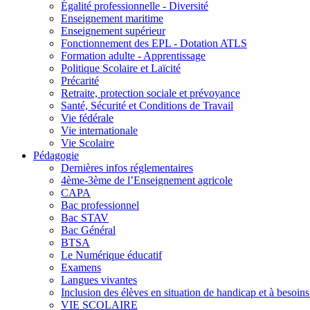
Égalité professionnelle - Diversité
Enseignement maritime
Enseignement supérieur
Fonctionnement des EPL - Dotation ATLS
Formation adulte - Apprentissage
Politique Scolaire et Laïcité
Précarité
Retraite, protection sociale et prévoyance
Santé, Sécurité et Conditions de Travail
Vie fédérale
Vie internationale
Vie Scolaire
Pédagogie
Dernières infos réglementaires
4ème-3ème de l’Enseignement agricole
CAPA
Bac professionnel
Bac STAV
Bac Général
BTSA
Le Numérique éducatif
Examens
Langues vivantes
Inclusion des élèves en situation de handicap et à besoins 
VIE SCOLAIRE