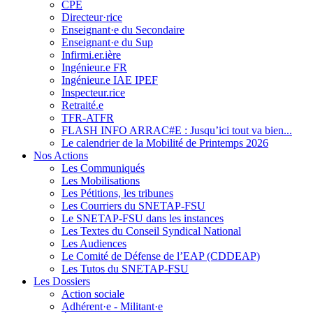
CPE
Directeur·rice
Enseignant·e du Secondaire
Enseignant·e du Sup
Infirmi.er.ière
Ingénieur.e FR
Ingénieur.e IAE IPEF
Inspecteur.rice
Retraité.e
TFR-ATFR
FLASH INFO ARRAC#E : Jusqu’ici tout va bien...
Le calendrier de la Mobilité de Printemps 2026
Nos Actions
Les Communiqués
Les Mobilisations
Les Pétitions, les tribunes
Les Courriers du SNETAP-FSU
Le SNETAP-FSU dans les instances
Les Textes du Conseil Syndical National
Les Audiences
Le Comité de Défense de l’EAP (CDDEAP)
Les Tutos du SNETAP-FSU
Les Dossiers
Action sociale
Adhérent·e - Militant·e