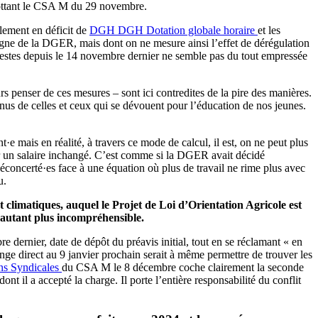
cottant le CSA M du 29 novembre.
lement en déficit de
DGH
DGH
Dotation globale horaire
et les
onsigne de la DGER, mais dont on ne mesure ainsi l’effet de dérégulation
nifestes depuis le 14 novembre dernier ne semble pas du tout empressée
rs penser de ces mesures – sont ici contredites de la pire des manières.
venus de celles et ceux qui se dévouent pour l’éducation de nos jeunes.
·e mais en réalité, à travers ce mode de calcul, il est, on ne peut plus
our un salaire inchangé. C’est comme si la DGER avait décidé
éconcerté·es face à une équation où plus de travail ne rime plus avec
u.
 climatiques, auquel le Projet de Loi d’Orientation Agricole est
d’autant plus incompréhensible.
e dernier, date de dépôt du préavis initial, tout en se réclamant « en
e direct au 9 janvier prochain serait à même permettre de trouver les
ns Syndicales
du CSA M le 8 décembre coche clairement la seconde
t il a accepté la charge. Il porte l’entière responsabilité du conflit