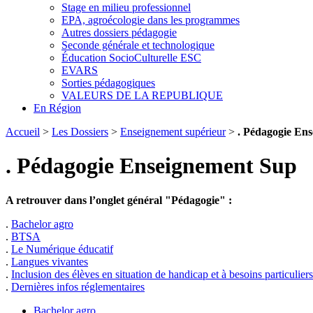
Stage en milieu professionnel
EPA, agroécologie dans les programmes
Autres dossiers pédagogie
Seconde générale et technologique
Éducation SocioCulturelle ESC
EVARS
Sorties pédagogiques
VALEURS DE LA REPUBLIQUE
En Région
Accueil
>
Les Dossiers
>
Enseignement supérieur
>
. Pédagogie En
. Pédagogie Enseignement Sup
A retrouver dans l’onglet général "Pédagogie" :
.
Bachelor agro
.
BTSA
.
Le Numérique éducatif
.
Langues vivantes
.
Inclusion des élèves en situation de handicap et à besoins particuliers
.
Dernières infos réglementaires
Bachelor agro