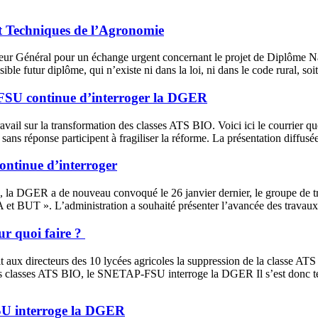
et Techniques de l’Agronomie
eur Général pour un échange urgent concernant le projet de Diplôme N
 futur diplôme, qui n’existe ni dans la loi, ni dans le code rural, soi
FSU continue d’interroger la DGER
travail sur la transformation des classes ATS BIO. Voici ici le courri
 sans réponse participent à fragiliser la réforme. La présentation diffus
ontinue d’interroger
2, la DGER a de nouveau convoqué le 26 janvier dernier, le groupe d
A et BUT ». L’administration a souhaité présenter l’avancée des travau
ur quoi faire ?
t aux directeurs des 10 lycées agricoles la suppression de la classe AT
es classes ATS BIO, le SNETAP-FSU interroge la DGER Il s’est donc t
SU interroge la DGER