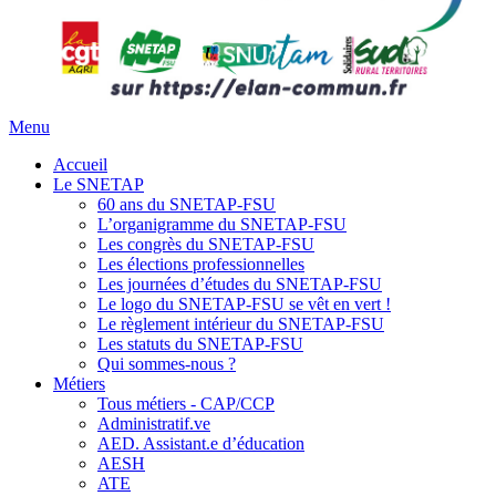
Menu
Accueil
Le SNETAP
60 ans du SNETAP-FSU
L’organigramme du SNETAP-FSU
Les congrès du SNETAP-FSU
Les élections professionnelles
Les journées d’études du SNETAP-FSU
Le logo du SNETAP-FSU se vêt en vert !
Le règlement intérieur du SNETAP-FSU
Les statuts du SNETAP-FSU
Qui sommes-nous ?
Métiers
Tous métiers - CAP/CCP
Administratif.ve
AED. Assistant.e d’éducation
AESH
ATE