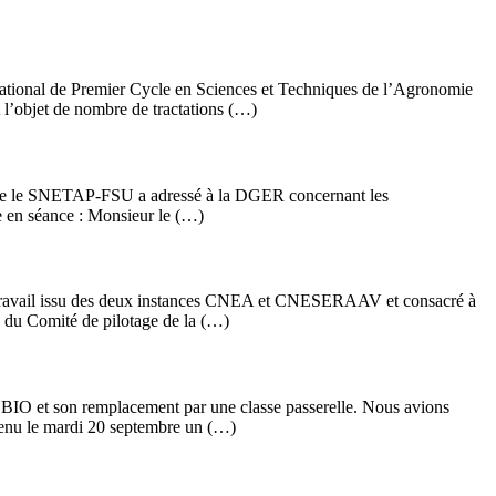
ational de Premier Cycle en Sciences et Techniques de l’Agronomie
t l’objet de nombre de tractations (…)
er que le SNETAP-FSU a adressé à la DGER concernant les
ée en séance : Monsieur le (…)
e travail issu des deux instances CNEA et CNESERAAV et consacré à
x du Comité de pilotage de la (…)
S BIO et son remplacement par une classe passerelle. Nous avions
enu le mardi 20 septembre un (…)