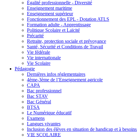
Égalité professionnelle - Diversité
Enseignement maritime
Enseignement supérieur
Fonctionnement des EPL - Dotation ATLS
Formation adulte - Apprentissage
Politique Scolaire et Laïcité
Précarité
Retraite, protection sociale et prévoyance
Santé, Sécurité et Conditions de Travail
Vie fédérale
Vie internationale
Vie Scolaire
Pédagogie
Dernières infos réglementaires
4ème-3ème de l’Enseignement agricole
CAPA
Bac professionnel
Bac STAV
Bac Général
BTSA
Le Numérique éducatif
Examens
Langues vivantes
Inclusion des élèves en situation de handicap et à besoins 
VIE SCOLAIRE