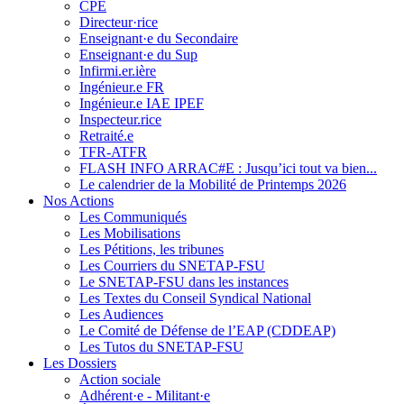
CPE
Directeur·rice
Enseignant·e du Secondaire
Enseignant·e du Sup
Infirmi.er.ière
Ingénieur.e FR
Ingénieur.e IAE IPEF
Inspecteur.rice
Retraité.e
TFR-ATFR
FLASH INFO ARRAC#E : Jusqu’ici tout va bien...
Le calendrier de la Mobilité de Printemps 2026
Nos Actions
Les Communiqués
Les Mobilisations
Les Pétitions, les tribunes
Les Courriers du SNETAP-FSU
Le SNETAP-FSU dans les instances
Les Textes du Conseil Syndical National
Les Audiences
Le Comité de Défense de l’EAP (CDDEAP)
Les Tutos du SNETAP-FSU
Les Dossiers
Action sociale
Adhérent·e - Militant·e