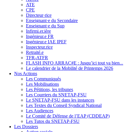
ATE
CPE
Directeur·rice
Enseignant·e du Secondaire
Enseignant·e du Sup
Infirmi.er.ière
Ingénieur.e FR
Ingénieur.e IAE IPEF
Inspecteur.rice
Retraité.e
TFR-ATFR
FLASH INFO ARRAC#E : Jusqu’ici tout va bien...
Le calendrier de la Mobilité de Printemps 2026
Nos Actions
Les Communiqués
Les Mobilisations
Les Pétitions, les tribunes
Les Courriers du SNETAP-FSU
Le SNETAP-FSU dans les instances
Les Textes du Conseil Syndical National
Les Audiences
Le Comité de Défense de l’EAP (CDDEAP)
Les Tutos du SNETAP-FSU
Les Dossiers
Action sociale