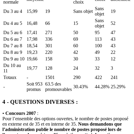
normale
choix
Sans
Du 3 au 4
15,99
19
Sans objet
19
objet
Sans
Du 4 au 5
16,48
66
15
52
objet
Du 5 au 6
17,41
271
50
95
47
Du 6 au 7
17,98
336
69
113
43
Du 7 au 8
18,54
301
60
100
43
Du 8 au 9
19,23
220
42
49
22
Du 9 au 10
19,66
158
30
33
12
Du 10 au
19,77
128
24
32
3
11
Totaux
-
1501
290
422
241
Soit 953
63.5 des
-
30.43%
44.28%
25.29%
promus
promouvables
4 - QUESTIONS DIVERSES :
•
Concours 2007
:
Pour l’ensemble des options ouvertes, le nombre de postes proposé
en externe est de 35 et en interne de 35.
Nous demandons que
l’administration publie le nombre de postes proposé lors de