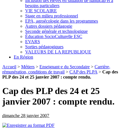
Inclusion des élèves en situation de handicap et à
besoins particuliers
VIE SCOLAIRE
Stage en milieu professionnel
EPA, agroécologie dans les programmes
Autres dossiers pédagogie
Seconde générale et technologique
Éducation SocioCulturelle ESC
EVARS
Sorties pédagogiques
VALEURS DE LA REPUBLIQUE
En Région
Accueil
>
Métiers
>
Enseignant·e du Secondaire
>
Carrière,
rémunération, conditions de travail
>
CAP des PLPA
>
Cap des
PLP des 24 et 25 janvier 2007 : compte rendu.
Cap des PLP des 24 et 25
janvier 2007 : compte rendu.
dimanche 28 janvier 2007