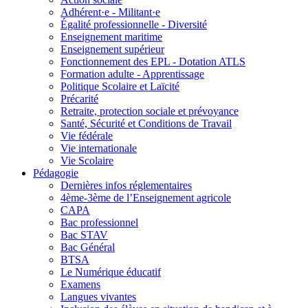
Adhérent·e - Militant·e
Égalité professionnelle - Diversité
Enseignement maritime
Enseignement supérieur
Fonctionnement des EPL - Dotation ATLS
Formation adulte - Apprentissage
Politique Scolaire et Laïcité
Précarité
Retraite, protection sociale et prévoyance
Santé, Sécurité et Conditions de Travail
Vie fédérale
Vie internationale
Vie Scolaire
Pédagogie
Dernières infos réglementaires
4ème-3ème de l’Enseignement agricole
CAPA
Bac professionnel
Bac STAV
Bac Général
BTSA
Le Numérique éducatif
Examens
Langues vivantes