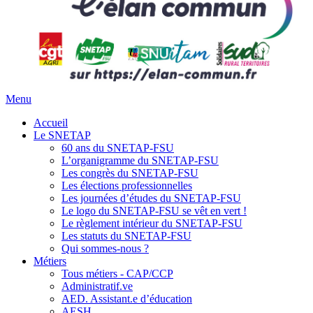
Menu
Accueil
Le SNETAP
60 ans du SNETAP-FSU
L’organigramme du SNETAP-FSU
Les congrès du SNETAP-FSU
Les élections professionnelles
Les journées d’études du SNETAP-FSU
Le logo du SNETAP-FSU se vêt en vert !
Le règlement intérieur du SNETAP-FSU
Les statuts du SNETAP-FSU
Qui sommes-nous ?
Métiers
Tous métiers - CAP/CCP
Administratif.ve
AED. Assistant.e d’éducation
AESH