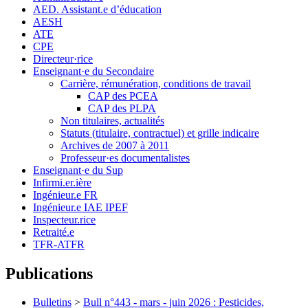
AED. Assistant.e d’éducation
AESH
ATE
CPE
Directeur·rice
Enseignant·e du Secondaire
Carrière, rémunération, conditions de travail
CAP des PCEA
CAP des PLPA
Non titulaires, actualités
Statuts (titulaire, contractuel) et grille indicaire
Archives de 2007 à 2011
Professeur·es documentalistes
Enseignant·e du Sup
Infirmi.er.ière
Ingénieur.e FR
Ingénieur.e IAE IPEF
Inspecteur.rice
Retraité.e
TFR-ATFR
Publications
Bulletins
>
Bull n°443 - mars - juin 2026 : Pesticides,