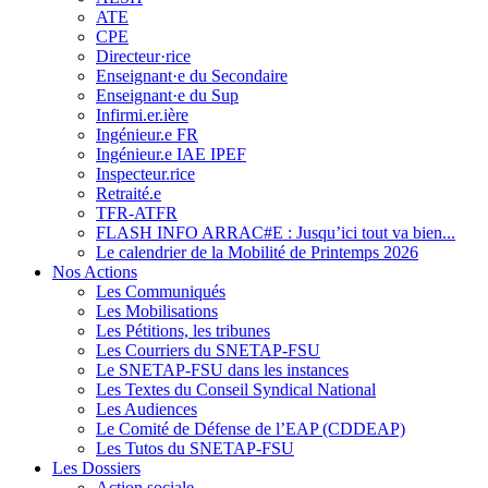
ATE
CPE
Directeur·rice
Enseignant·e du Secondaire
Enseignant·e du Sup
Infirmi.er.ière
Ingénieur.e FR
Ingénieur.e IAE IPEF
Inspecteur.rice
Retraité.e
TFR-ATFR
FLASH INFO ARRAC#E : Jusqu’ici tout va bien...
Le calendrier de la Mobilité de Printemps 2026
Nos Actions
Les Communiqués
Les Mobilisations
Les Pétitions, les tribunes
Les Courriers du SNETAP-FSU
Le SNETAP-FSU dans les instances
Les Textes du Conseil Syndical National
Les Audiences
Le Comité de Défense de l’EAP (CDDEAP)
Les Tutos du SNETAP-FSU
Les Dossiers
Action sociale