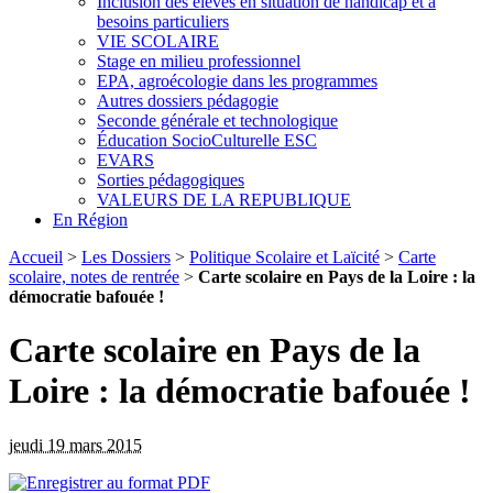
Inclusion des élèves en situation de handicap et à
besoins particuliers
VIE SCOLAIRE
Stage en milieu professionnel
EPA, agroécologie dans les programmes
Autres dossiers pédagogie
Seconde générale et technologique
Éducation SocioCulturelle ESC
EVARS
Sorties pédagogiques
VALEURS DE LA REPUBLIQUE
En Région
Accueil
>
Les Dossiers
>
Politique Scolaire et Laïcité
>
Carte
scolaire, notes de rentrée
>
Carte scolaire en Pays de la Loire : la
démocratie bafouée !
Carte scolaire en Pays de la
Loire : la démocratie bafouée !
jeudi 19 mars 2015