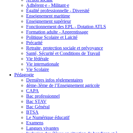
Adhérent·e - Militant·e
Égalité professionnelle - Diversité
Enseignement maritime
Enseignement supérieur
Fonctionnement des EPL - Dotation ATLS
Formation adulte - Apprentissage
Politique Scolaire et Laïcité
Précarité
Retraite, protection sociale et prévoyance
Santé, Sécurité et Conditions de Travail
Vie fédérale
Vie internationale
Vie Scolaire
Pédagogie
Dernières infos réglementaires
4ème-3ème de l’Enseignement agricole
CAPA
Bac professionnel
Bac STAV
Bac Général
BTSA
Le Numérique éducatif
Examens
Langues vivantes