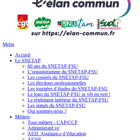
Menu
Accueil
Le SNETAP
60 ans du SNETAP-FSU
L’organigramme du SNETAP-FSU
Les congrès du SNETAP-FSU
Les élections professionnelles
Les journées d’études du SNETAP-FSU
Le logo du SNETAP-FSU se vêt en vert !
Le règlement intérieur du SNETAP-FSU
Les statuts du SNETAP-FSU
Qui sommes-nous ?
Métiers
Tous métiers - CAP/CCP
Administratif.ve
AED. Assistant.e d’éducation
AESH