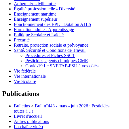
Adhérent·e - Militant·e
Égalité professionnelle - Diversité
Enseignement maritime
Enseignement supérieur
Fonctionnement des EPL - Dotation ATLS
Formation adulte - Apprentissage
Politique Scolaire et Laïcité
Précarité
Retraite, protection sociale et prévoyance
Santé, Sécurité et Conditions de Travail
Procédures et Fiches SSCT
Pesticides, agents chimiques CMR
Covid-19 Le SNETAP-FSU à vos côtés
Vie fédérale
Vie internationale
Vie Scolaire
Publications
Bulletins
>
Bull n°443 - mars - juin 2026 : Pesticides,
toutes (…)
Livret d'accueil
Autres publications
La chaîne vidéo