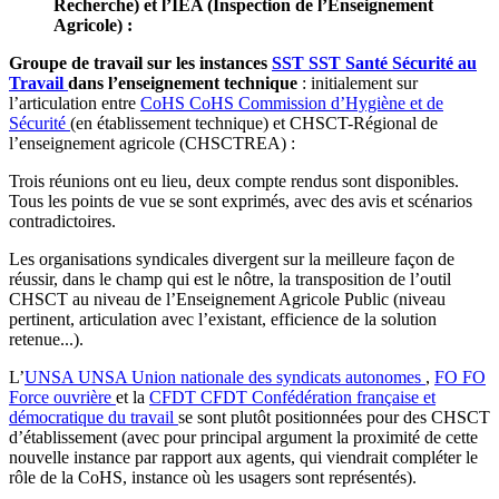
Recherche) et l’IEA (Inspection de l’Enseignement
Agricole) :
Groupe de travail sur les instances
SST
SST
Santé Sécurité au
Travail
dans l’enseignement technique
: initialement sur
l’articulation entre
CoHS
CoHS
Commission d’Hygiène et de
Sécurité
(en établissement technique) et CHSCT-Régional de
l’enseignement agricole (CHSCTREA) :
Trois réunions ont eu lieu, deux compte rendus sont disponibles.
Tous les points de vue se sont exprimés, avec des avis et scénarios
contradictoires.
Les organisations syndicales divergent sur la meilleure façon de
réussir, dans le champ qui est le nôtre, la transposition de l’outil
CHSCT au niveau de l’Enseignement Agricole Public (niveau
pertinent, articulation avec l’existant, efficience de la solution
retenue...).
L’
UNSA
UNSA
Union nationale des syndicats autonomes
,
FO
FO
Force ouvrière
et la
CFDT
CFDT
Confédération française et
démocratique du travail
se sont plutôt positionnées pour des CHSCT
d’établissement (avec pour principal argument la proximité de cette
nouvelle instance par rapport aux agents, qui viendrait compléter le
rôle de la CoHS, instance où les usagers sont représentés).