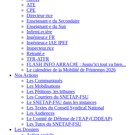
ATE
CPE
Directeur·rice
Enseignant·e du Secondaire
Enseignant·e du Sup
Infirmi.er.ière
Ingénieur.e FR
Ingénieur.e IAE IPEF
Inspecteur.rice
Retraité.e
TFR-ATFR
FLASH INFO ARRAC#E : Jusqu’ici tout va bien...
Le calendrier de la Mobilité de Printemps 2026
Nos Actions
Les Communiqués
Les Mobilisations
Les Pétitions, les tribunes
Les Courriers du SNETAP-FSU
Le SNETAP-FSU dans les instances
Les Textes du Conseil Syndical National
Les Audiences
Le Comité de Défense de l’EAP (CDDEAP)
Les Tutos du SNETAP-FSU
Les Dossiers
Action sociale