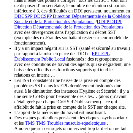
mais il reste des points à corriger : tous les CHSCT sont loin
de disposer d’un secrétaire, le nombre de réunion est parfois
inférieure à 3, des difficultés en DDI persistent, notamment en
DDCSPP
DDCSPP
Direction Départementale de la Cohésion
Sociale et de la Protection des Populations
/
DDPP
DDPP
Direction Départementale de la Protection des Populations
avec des divergences dans l’application du décret SST
(exemple des ex-Fraudes souhaitant rester sur leur modèle de
fonctionnement).
Il y a un impact négatif sur la SST (santé et sécurité au travail)
par rapport à la mise en place des DDI et
EPL
EPL
Établissement Public Local
fusionnés : des regroupements
avec des conditions de travail des agents qui se dégradent, une
baisse des effectifs des fonctions supports qui tend les
relations en interne …
Les ISST constatent une baisse de la prise en compte des
problèmes SST dans les EPL dernièrement fusionnés due
aussi à la diminution des instances Hygiène et Sécurité : il y a
une seule CoHS pour l’ensemble des sites… (alors qu’avant
c’était géré par chaque CoHS d’établissement)... ce qui
affaiblit de fait la prise en compte de la SST sur chaque site.
L’apport de la médecine du travail est insuffisant.
Des risques particuliers persistent : les risques psychosociaux
et les
TMS
TMS
Troubles musculo-squelettiques
.
A noter que sur ces sujets on intervient trop tard et on ne fait