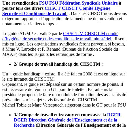
Une revendication
FSU
FSU
Fédération Syndicale Unitaire
à
porter lors des divers
CHSCT
CHSCT
Comité Hygiène
Sécurité et Conditions de Travail
: Dans les CHSCT nous devons
exiger un rapport sur l’application de la médecine de prévention et
notamment sur le tiers temps .
Le guide AT/MP est validé par le
CHSCT-M
CHSCT-M
comité
d’hygiène, de sécurité et des conditions de travail ministériel
. Il sera
mis en ligne. Les organisations syndicales feront parvenir, si besoin,
à Mme V. Laroche et F. Renaud (Bureau de l’Action Sociale du
MAAF) dans les 10 jours les remarques de forme .
2/ Groupe de travail handicap du CHSCTM :
Un « guide handicap » existe. Il a été fait en 2008 et est en ligne sur
le site intranet du CHSCTM.
Cependant, le guide est dépassé sur un certain nombre de points. Il
est nécessaire de réunir un GT pour le toiletter. Par ailleurs la
présidente propose de faire un module de formation des assistants de
prévention sur le sujet : avis favorable du CHSCTM.
Michel Tobie et Marc Versepuech siégeront dans le GT pour la FSU
3/ Groupe de travail et travaux en cours avec la
DGER
DGER
Direction Générale de l’Enseignement et de la
Recherche
(Direction Générale de l’Enseignement et de la