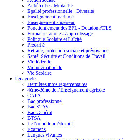
Adhérent·e - Militant·e
Égalité professionnelle - Diversité
Enseignement maritime
Enseignement supérieur
Fonctionnement des EPL - Dotation ATLS
Formation adulte - Apprentissage
Politique Scolaire et Laïcité
Précarité
Retraite, protection sociale et prévoyance
Santé, Sécurité et Conditions de Travail
Vie fédérale
Vie internationale
Vie Scolaire
Pédagogie
Dernières infos réglementaires
4ème-3ème de l’Enseignement agricole
CAPA
Bac professionnel
Bac STAV
Bac Général
BTSA
Le Numérique éducatif
Examens
Langues vivantes