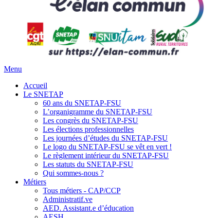
Menu
Accueil
Le SNETAP
60 ans du SNETAP-FSU
L’organigramme du SNETAP-FSU
Les congrès du SNETAP-FSU
Les élections professionnelles
Les journées d’études du SNETAP-FSU
Le logo du SNETAP-FSU se vêt en vert !
Le règlement intérieur du SNETAP-FSU
Les statuts du SNETAP-FSU
Qui sommes-nous ?
Métiers
Tous métiers - CAP/CCP
Administratif.ve
AED. Assistant.e d’éducation
AESH