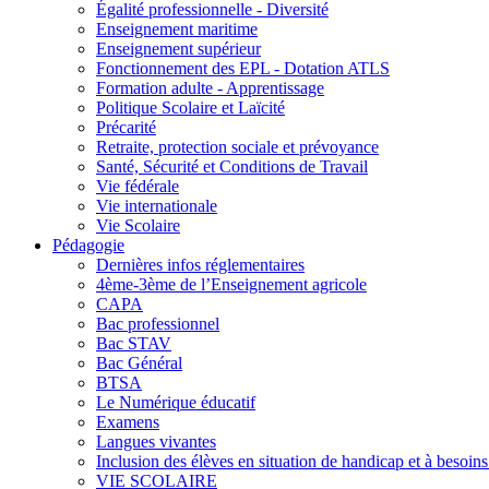
Égalité professionnelle - Diversité
Enseignement maritime
Enseignement supérieur
Fonctionnement des EPL - Dotation ATLS
Formation adulte - Apprentissage
Politique Scolaire et Laïcité
Précarité
Retraite, protection sociale et prévoyance
Santé, Sécurité et Conditions de Travail
Vie fédérale
Vie internationale
Vie Scolaire
Pédagogie
Dernières infos réglementaires
4ème-3ème de l’Enseignement agricole
CAPA
Bac professionnel
Bac STAV
Bac Général
BTSA
Le Numérique éducatif
Examens
Langues vivantes
Inclusion des élèves en situation de handicap et à besoins 
VIE SCOLAIRE