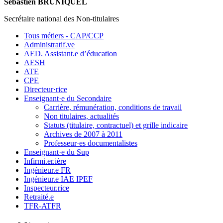
Sébastien BRUNIQUEL
Secrétaire national des Non-titulaires
Tous métiers - CAP/CCP
Administratif.ve
AED. Assistant.e d’éducation
AESH
ATE
CPE
Directeur·rice
Enseignant·e du Secondaire
Carrière, rémunération, conditions de travail
Non titulaires, actualités
Statuts (titulaire, contractuel) et grille indicaire
Archives de 2007 à 2011
Professeur·es documentalistes
Enseignant·e du Sup
Infirmi.er.ière
Ingénieur.e FR
Ingénieur.e IAE IPEF
Inspecteur.rice
Retraité.e
TFR-ATFR