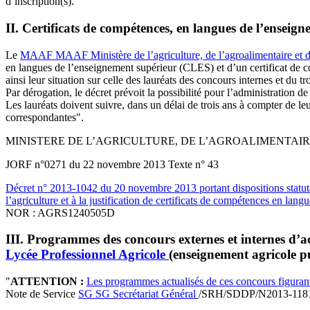
d’inscription(s).
II. Certificats de compétences, en langues de l’enseig
Le
MAAF
MAAF
Ministère de l’agriculture, de l’agroalimentaire et d
en langues de l’enseignement supérieur (CLES) et d’un certificat de com
ainsi leur situation sur celle des lauréats des concours internes et du t
Par dérogation, le décret prévoit la possibilité pour l’administration d
Les lauréats doivent suivre, dans un délai de trois ans à compter de leu
correspondantes".
MINISTERE DE L’AGRICULTURE, DE L’AGROALIMENTAIR
JORF n°0271 du 22 novembre 2013 Texte n° 43
Décret n° 2013-1042 du 20 novembre 2013 portant dispositions statutair
l’agriculture et à la justification de certificats de compétences en lan
NOR : AGRS1240505D
III. Programmes des concours externes et internes d’a
Lycée Professionnel Agricole
(enseignement agricole p
"
ATTENTION :
Les programmes actualisés de ces concours figuran
Note de Service
SG
SG
Secrétariat Général
/SRH/SDDP/N2013-1181 