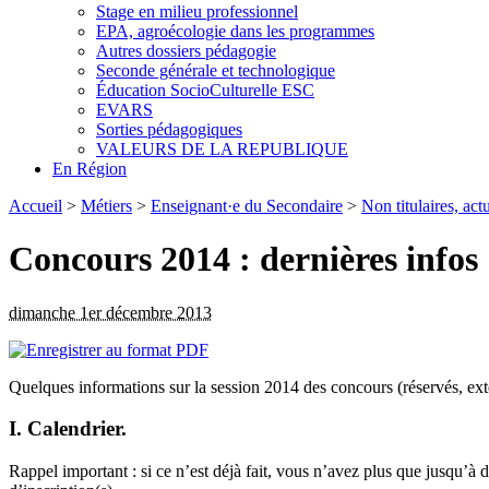
Stage en milieu professionnel
EPA, agroécologie dans les programmes
Autres dossiers pédagogie
Seconde générale et technologique
Éducation SocioCulturelle ESC
EVARS
Sorties pédagogiques
VALEURS DE LA REPUBLIQUE
En Région
Accueil
>
Métiers
>
Enseignant·e du Secondaire
>
Non titulaires, actu
Concours 2014 : dernières infos
dimanche 1er décembre 2013
Quelques informations sur la session 2014 des concours (réservés,
I. Calendrier.
Rappel important : si ce n’est déjà fait, vous n’avez plus que jusqu’à