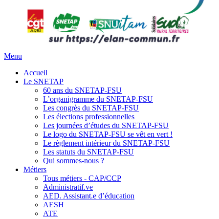
Menu
Accueil
Le SNETAP
60 ans du SNETAP-FSU
L’organigramme du SNETAP-FSU
Les congrès du SNETAP-FSU
Les élections professionnelles
Les journées d’études du SNETAP-FSU
Le logo du SNETAP-FSU se vêt en vert !
Le règlement intérieur du SNETAP-FSU
Les statuts du SNETAP-FSU
Qui sommes-nous ?
Métiers
Tous métiers - CAP/CCP
Administratif.ve
AED. Assistant.e d’éducation
AESH
ATE