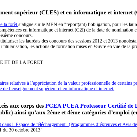
nement supérieur (CLES) et en informatique et internet (
e la forêt
s’aligne sur le MEN en "report(ant) l’obligation, pour les laur
pétences en informatique et internet (C2I) de la date de nomination en qu
roisième concours.
e titulariser les lauréats des concours des sessions 2012 et 2013 nonobstan
r titularisation, les actions de formation mises en ½uvre en vue de la pré
E ET DE LA FORET
es relatives à l’appréciation de la valeur professionnelle de certains p
gue de l’enseignement supérieur et en informatique et internet.
ccès aux corps des
PCEA
PCEA
Professeur Certifié de
ublic) ainsi qu’aux 2ème et 4ème catégories d’emploi (e
t dans l"Espace de téléchargement" (Programmes d’épreuves et Avis de 
du 30 octobre 2013"