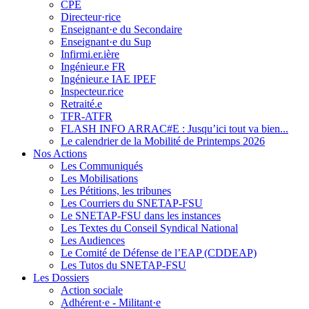
CPE
Directeur·rice
Enseignant·e du Secondaire
Enseignant·e du Sup
Infirmi.er.ière
Ingénieur.e FR
Ingénieur.e IAE IPEF
Inspecteur.rice
Retraité.e
TFR-ATFR
FLASH INFO ARRAC#E : Jusqu’ici tout va bien...
Le calendrier de la Mobilité de Printemps 2026
Nos Actions
Les Communiqués
Les Mobilisations
Les Pétitions, les tribunes
Les Courriers du SNETAP-FSU
Le SNETAP-FSU dans les instances
Les Textes du Conseil Syndical National
Les Audiences
Le Comité de Défense de l’EAP (CDDEAP)
Les Tutos du SNETAP-FSU
Les Dossiers
Action sociale
Adhérent·e - Militant·e