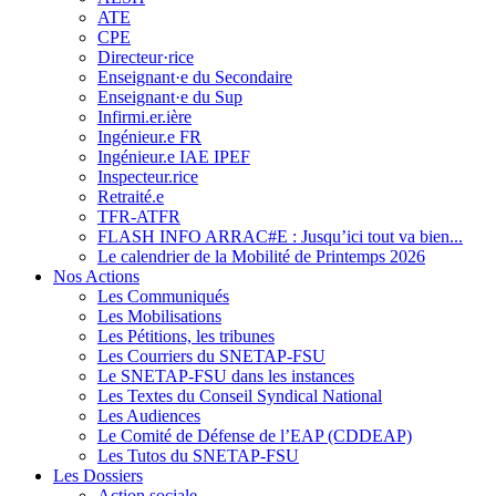
ATE
CPE
Directeur·rice
Enseignant·e du Secondaire
Enseignant·e du Sup
Infirmi.er.ière
Ingénieur.e FR
Ingénieur.e IAE IPEF
Inspecteur.rice
Retraité.e
TFR-ATFR
FLASH INFO ARRAC#E : Jusqu’ici tout va bien...
Le calendrier de la Mobilité de Printemps 2026
Nos Actions
Les Communiqués
Les Mobilisations
Les Pétitions, les tribunes
Les Courriers du SNETAP-FSU
Le SNETAP-FSU dans les instances
Les Textes du Conseil Syndical National
Les Audiences
Le Comité de Défense de l’EAP (CDDEAP)
Les Tutos du SNETAP-FSU
Les Dossiers
Action sociale