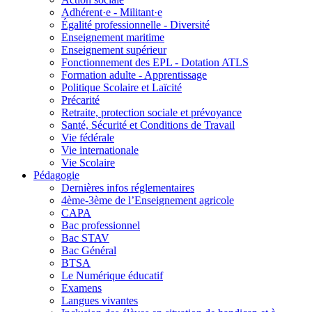
Adhérent·e - Militant·e
Égalité professionnelle - Diversité
Enseignement maritime
Enseignement supérieur
Fonctionnement des EPL - Dotation ATLS
Formation adulte - Apprentissage
Politique Scolaire et Laïcité
Précarité
Retraite, protection sociale et prévoyance
Santé, Sécurité et Conditions de Travail
Vie fédérale
Vie internationale
Vie Scolaire
Pédagogie
Dernières infos réglementaires
4ème-3ème de l’Enseignement agricole
CAPA
Bac professionnel
Bac STAV
Bac Général
BTSA
Le Numérique éducatif
Examens
Langues vivantes