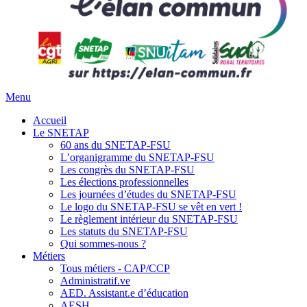
Menu
Accueil
Le SNETAP
60 ans du SNETAP-FSU
L’organigramme du SNETAP-FSU
Les congrès du SNETAP-FSU
Les élections professionnelles
Les journées d’études du SNETAP-FSU
Le logo du SNETAP-FSU se vêt en vert !
Le règlement intérieur du SNETAP-FSU
Les statuts du SNETAP-FSU
Qui sommes-nous ?
Métiers
Tous métiers - CAP/CCP
Administratif.ve
AED. Assistant.e d’éducation
AESH