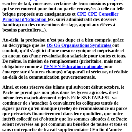
écartée de fait, voire avec certaines de leurs missions propres
qui se retrouvent pour tout ou partie renvoyées à telle ou telle
brique proposée aux enseignant.es et
CPE
CPE
Conseiller
Principal d’Éducation
(ex. suivi administratif des dossiers
handicap ou des conventions de stage, appui aux élèves à
besoins particuliers...).
Au-delà, la profession n’est pas dupe et a bien compris, grâce
au décryptage que les
OS
OS
Organisations Syndicales
ont
conduit, qu’il s’agit ici d’une mesure cynique et méprisante et
en aucun cas d’une revalorisation salariale pour toutes et tous.
De même, la mission de remplacement (prioritaire, mais non
obligatoire comme à
l’EN
EN
Éducation nationale
pour
émarger sur d’autres champs) n’apparaît ni sérieuse, ni réaliste
au-delà de la communication gouvernementale.
Ainsi, et sous réserve des bilans qui suivront début octobre, le
Pacte ne prend pas non plus dans les lycées agricoles, il est
même très majoritairement rejeté. Et le SNETAP-FSU va
continuer de s’attacher à convaincre les collègues tentés de
signer parce qu’en manque (réelle) de reconnaissance ou parce
que précarisés financièrement dans leur quotidien, que notre
intérêt collectif est d’obtenir que les sommes allouées à ce Pacte
soient reversées au pot commun au bénéfice de toutes et tous et
sans contrepartie de travail supplémentaire ! En fin d’année