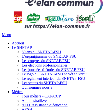
Menu
Accueil
Le SNETAP
60 ans du SNETAP-FSU
L’organigramme du SNETAP-FSU
Les congrès du SNETAP-FSU
Les élections professionnelles
Les journées d’études du SNETAP-FSU
Le logo du SNETAP-FSU se vêt en vert !
Le règlement intérieur du SNETAP-FSU
Les statuts du SNETAP-FSU
Qui sommes-nous ?
Métiers
Tous métiers - CAP/CCP
Administratif.ve
AED. Assistant.e d’éducation
AESH