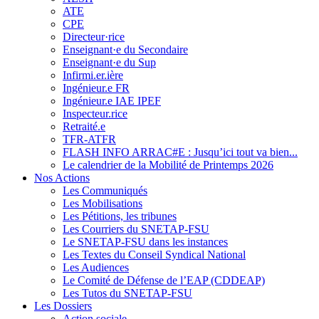
ATE
CPE
Directeur·rice
Enseignant·e du Secondaire
Enseignant·e du Sup
Infirmi.er.ière
Ingénieur.e FR
Ingénieur.e IAE IPEF
Inspecteur.rice
Retraité.e
TFR-ATFR
FLASH INFO ARRAC#E : Jusqu’ici tout va bien...
Le calendrier de la Mobilité de Printemps 2026
Nos Actions
Les Communiqués
Les Mobilisations
Les Pétitions, les tribunes
Les Courriers du SNETAP-FSU
Le SNETAP-FSU dans les instances
Les Textes du Conseil Syndical National
Les Audiences
Le Comité de Défense de l’EAP (CDDEAP)
Les Tutos du SNETAP-FSU
Les Dossiers
Action sociale