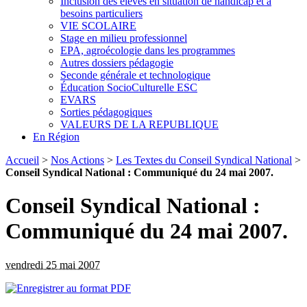
Inclusion des élèves en situation de handicap et à
besoins particuliers
VIE SCOLAIRE
Stage en milieu professionnel
EPA, agroécologie dans les programmes
Autres dossiers pédagogie
Seconde générale et technologique
Éducation SocioCulturelle ESC
EVARS
Sorties pédagogiques
VALEURS DE LA REPUBLIQUE
En Région
Accueil
>
Nos Actions
>
Les Textes du Conseil Syndical National
>
Conseil Syndical National : Communiqué du 24 mai 2007.
Conseil Syndical National :
Communiqué du 24 mai 2007.
vendredi 25 mai 2007