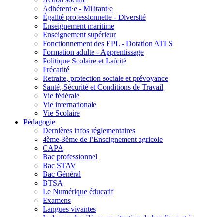
Adhérent·e - Militant·e
Égalité professionnelle - Diversité
Enseignement maritime
Enseignement supérieur
Fonctionnement des EPL - Dotation ATLS
Formation adulte - Apprentissage
Politique Scolaire et Laïcité
Précarité
Retraite, protection sociale et prévoyance
Santé, Sécurité et Conditions de Travail
Vie fédérale
Vie internationale
Vie Scolaire
Pédagogie
Dernières infos réglementaires
4ème-3ème de l’Enseignement agricole
CAPA
Bac professionnel
Bac STAV
Bac Général
BTSA
Le Numérique éducatif
Examens
Langues vivantes