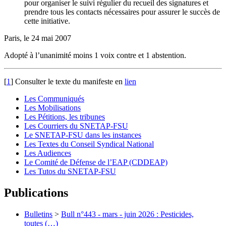
pour organiser le suivi régulier du recueil des signatures et
prendre tous les contacts nécessaires pour assurer le succès de
cette initiative.
Paris, le 24 mai 2007
Adopté à l’unanimité moins 1 voix contre et 1 abstention.
[
1
]
Consulter le texte du manifeste en
lien
Les Communiqués
Les Mobilisations
Les Pétitions, les tribunes
Les Courriers du SNETAP-FSU
Le SNETAP-FSU dans les instances
Les Textes du Conseil Syndical National
Les Audiences
Le Comité de Défense de l’EAP (CDDEAP)
Les Tutos du SNETAP-FSU
Publications
Bulletins
>
Bull n°443 - mars - juin 2026 : Pesticides,
toutes (…)