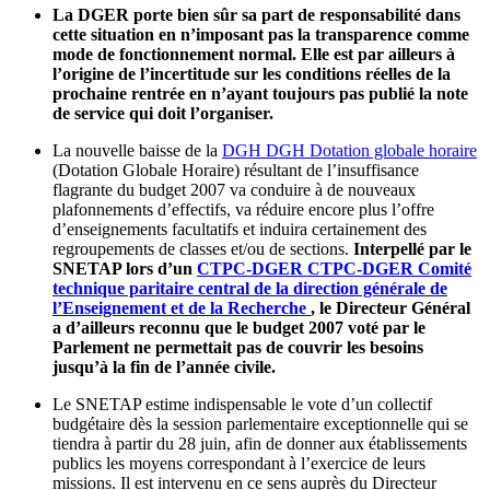
La DGER porte bien sûr sa part de responsabilité dans
cette situation en n’imposant pas la transparence comme
mode de fonctionnement normal. Elle est par ailleurs à
l’origine de l’incertitude sur les conditions réelles de la
prochaine rentrée en n’ayant toujours pas publié la note
de service qui doit l’organiser.
La nouvelle baisse de la
DGH
DGH
Dotation globale horaire
(Dotation Globale Horaire) résultant de l’insuffisance
flagrante du budget 2007 va conduire à de nouveaux
plafonnements d’effectifs, va réduire encore plus l’offre
d’enseignements facultatifs et induira certainement des
regroupements de classes et/ou de sections.
Interpellé par le
SNETAP lors d’un
CTPC-DGER
CTPC-DGER
Comité
technique paritaire central de la direction générale de
l’Enseignement et de la Recherche
, le Directeur Général
a d’ailleurs reconnu que le budget 2007 voté par le
Parlement ne permettait pas de couvrir les besoins
jusqu’à la fin de l’année civile.
Le SNETAP estime indispensable le vote d’un collectif
budgétaire dès la session parlementaire exceptionnelle qui se
tiendra à partir du 28 juin, afin de donner aux établissements
publics les moyens correspondant à l’exercice de leurs
missions. Il est intervenu en ce sens auprès du Directeur