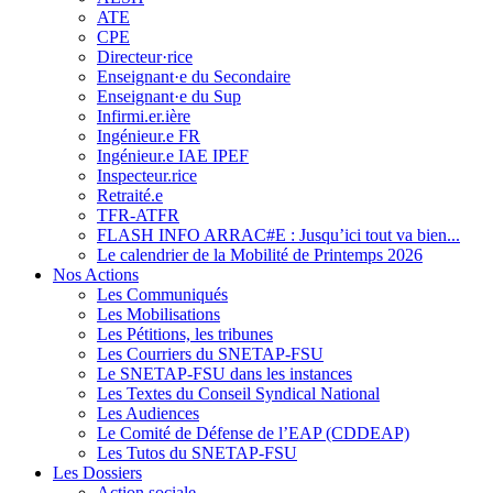
ATE
CPE
Directeur·rice
Enseignant·e du Secondaire
Enseignant·e du Sup
Infirmi.er.ière
Ingénieur.e FR
Ingénieur.e IAE IPEF
Inspecteur.rice
Retraité.e
TFR-ATFR
FLASH INFO ARRAC#E : Jusqu’ici tout va bien...
Le calendrier de la Mobilité de Printemps 2026
Nos Actions
Les Communiqués
Les Mobilisations
Les Pétitions, les tribunes
Les Courriers du SNETAP-FSU
Le SNETAP-FSU dans les instances
Les Textes du Conseil Syndical National
Les Audiences
Le Comité de Défense de l’EAP (CDDEAP)
Les Tutos du SNETAP-FSU
Les Dossiers
Action sociale