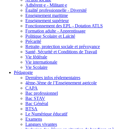
Adhérent·e - Militant·e
Égalité professionnelle - Diversité
Enseignement maritime
Enseignement supérieur
Fonctionnement des EPL - Dotation ATLS
Formation adulte - Apprentissage
Politique Scolaire et Laïcité
Précarité
Retraite, protection sociale et prévoyance
Santé, Sécurité et Conditions de Travail
Vie fédérale
Vie internationale
Vie Scolaire
Pédagogie
Dernières infos réglementaires
4ème-3ème de l’Enseignement agricole
CAPA
Bac professionnel
Bac STAV
Bac Général
BTSA
Le Numérique éducatif
Examens
Langues vivantes