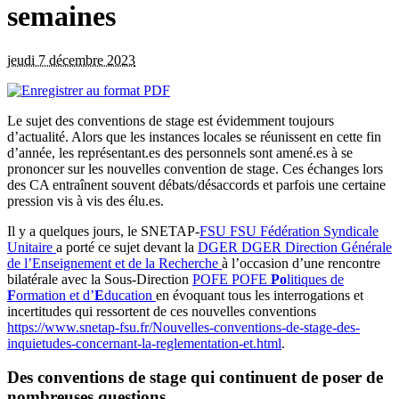
semaines
jeudi 7 décembre 2023
Le sujet des conventions de stage est évidemment toujours
d’actualité. Alors que les instances locales se réunissent en cette fin
d’année, les représentant.es des personnels sont amené.es à se
prononcer sur les nouvelles convention de stage. Ces échanges lors
des CA entraînent souvent débats/désaccords et parfois une certaine
pression vis à vis des élu.es.
Il y a quelques jours, le SNETAP-
FSU
FSU
Fédération Syndicale
Unitaire
a porté ce sujet devant la
DGER
DGER
Direction Générale
de l’Enseignement et de la Recherche
à l’occasion d’une rencontre
bilatérale avec la Sous-Direction
POFE
POFE
Po
litiques de
F
ormation et d’
E
ducation
en évoquant tous les interrogations et
incertitudes qui ressortent de ces nouvelles conventions
https://www.snetap-fsu.fr/Nouvelles-conventions-de-stage-des-
inquietudes-concernant-la-reglementation-et.html
.
Des conventions de stage qui continuent de poser de
nombreuses questions