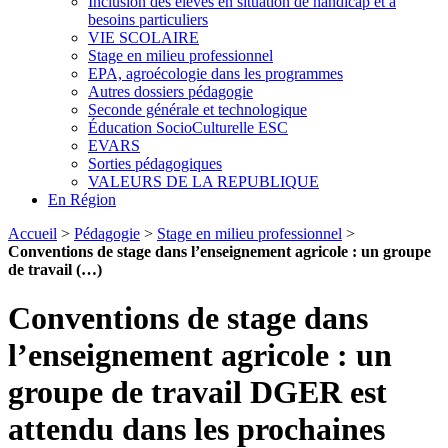
Inclusion des élèves en situation de handicap et à
besoins particuliers
VIE SCOLAIRE
Stage en milieu professionnel
EPA, agroécologie dans les programmes
Autres dossiers pédagogie
Seconde générale et technologique
Éducation SocioCulturelle ESC
EVARS
Sorties pédagogiques
VALEURS DE LA REPUBLIQUE
En Région
Accueil
>
Pédagogie
>
Stage en milieu professionnel
>
Conventions de stage dans l’enseignement agricole : un groupe
de travail (…)
Conventions de stage dans
l’enseignement agricole : un
groupe de travail DGER est
attendu dans les prochaines