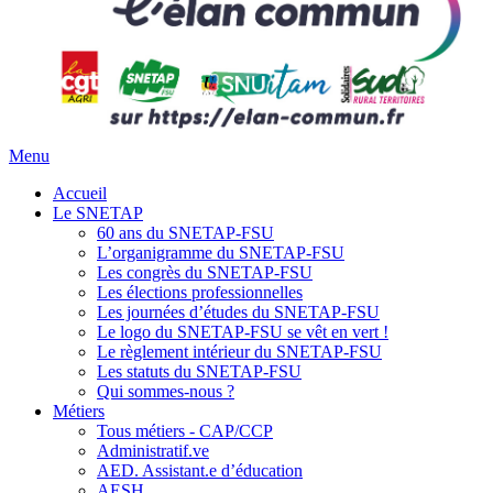
Menu
Accueil
Le SNETAP
60 ans du SNETAP-FSU
L’organigramme du SNETAP-FSU
Les congrès du SNETAP-FSU
Les élections professionnelles
Les journées d’études du SNETAP-FSU
Le logo du SNETAP-FSU se vêt en vert !
Le règlement intérieur du SNETAP-FSU
Les statuts du SNETAP-FSU
Qui sommes-nous ?
Métiers
Tous métiers - CAP/CCP
Administratif.ve
AED. Assistant.e d’éducation
AESH