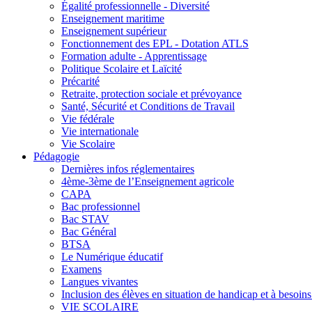
Égalité professionnelle - Diversité
Enseignement maritime
Enseignement supérieur
Fonctionnement des EPL - Dotation ATLS
Formation adulte - Apprentissage
Politique Scolaire et Laïcité
Précarité
Retraite, protection sociale et prévoyance
Santé, Sécurité et Conditions de Travail
Vie fédérale
Vie internationale
Vie Scolaire
Pédagogie
Dernières infos réglementaires
4ème-3ème de l’Enseignement agricole
CAPA
Bac professionnel
Bac STAV
Bac Général
BTSA
Le Numérique éducatif
Examens
Langues vivantes
Inclusion des élèves en situation de handicap et à besoins 
VIE SCOLAIRE