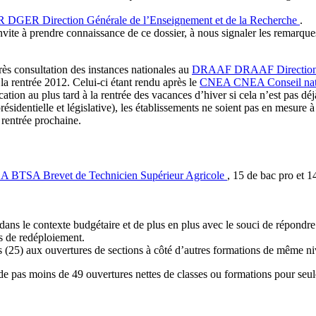
R
DGER
Direction Générale de l’Enseignement et de la Recherche
.
nvite à prendre connaissance de ce dossier, à nous signaler les remarques
rès consultation des instances nationales au
DRAAF
DRAAF
Direction
la rentrée 2012. Celui-ci étant rendu après le
CNEA
CNEA
Conseil na
ion au plus tard à la rentrée des vacances d’hiver si cela n’est pas déjà
résidentielle et législative), les établissements ne soient pas en mesur
a rentrée prochaine.
SA
BTSA
Brevet de Technicien Supérieur Agricole
, 15 de bac pro et 
 dans le contexte budgétaire et de plus en plus avec le souci de répon
rs de redéploiement.
ses (25) aux ouvertures de sections à côté d’autres formations de même ni
nde pas moins de 49 ouvertures nettes de classes ou formations pour seul