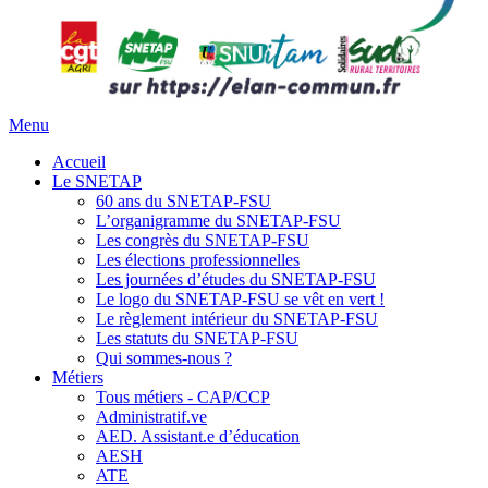
Menu
Accueil
Le SNETAP
60 ans du SNETAP-FSU
L’organigramme du SNETAP-FSU
Les congrès du SNETAP-FSU
Les élections professionnelles
Les journées d’études du SNETAP-FSU
Le logo du SNETAP-FSU se vêt en vert !
Le règlement intérieur du SNETAP-FSU
Les statuts du SNETAP-FSU
Qui sommes-nous ?
Métiers
Tous métiers - CAP/CCP
Administratif.ve
AED. Assistant.e d’éducation
AESH
ATE