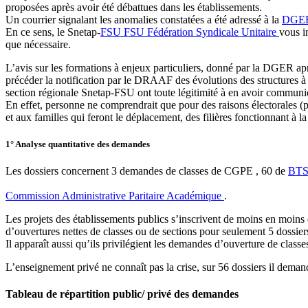
proposées après avoir été débattues dans les établissements.
Un courrier signalant les anomalies constatées a été adressé à la
DGE
En ce sens, le Snetap-
FSU
FSU
Fédération Syndicale Unitaire
vous i
que nécessaire.
L’avis sur les formations à enjeux particuliers, donné par la DGER ap
précéder la notification par le DRAAF des évolutions des structures à 
section régionale Snetap-FSU ont toute légitimité à en avoir communicat
En effet, personne ne comprendrait que pour des raisons électorales (p
et aux familles qui feront le déplacement, des filières fonctionnant à l
1° Analyse quantitative des demandes
Les dossiers concernent 3 demandes de classes de CGPE , 60 de
BT
Commission Administrative Paritaire Académique
.
Les projets des établissements publics s’inscrivent de moins en moins
d’ouvertures nettes de classes ou de sections pour seulement 5 dossie
Il apparaît aussi qu’ils privilégient les demandes d’ouverture de clas
L’enseignement privé ne connaît pas la crise, sur 56 dossiers il dema
Tableau de répartition public/ privé des demandes