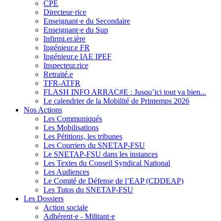
CPE
Directeur·rice
Enseignant·e du Secondaire
Enseignant·e du Sup
Infirmi.er.ière
Ingénieur.e FR
Ingénieur.e IAE IPEF
Inspecteur.rice
Retraité.e
TFR-ATFR
FLASH INFO ARRAC#E : Jusqu’ici tout va bien...
Le calendrier de la Mobilité de Printemps 2026
Nos Actions
Les Communiqués
Les Mobilisations
Les Pétitions, les tribunes
Les Courriers du SNETAP-FSU
Le SNETAP-FSU dans les instances
Les Textes du Conseil Syndical National
Les Audiences
Le Comité de Défense de l’EAP (CDDEAP)
Les Tutos du SNETAP-FSU
Les Dossiers
Action sociale
Adhérent·e - Militant·e