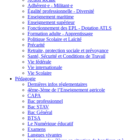
Adhérent·e - Militant·e
Égalité professionnelle - Diversité
Enseignement maritime
Enseignement supérieur
Fonctionnement des EPL - Dotation ATLS
Formation adulte - Apprentissage
Politique Scolaire et Laïcité
Précarité
Retraite, protection sociale et prévoyance
Santé, Sécurité et Conditions de Travail
Vie fédérale
Vie internationale
Vie Scolaire
Pédagogie
Dernières infos réglementaires
4ème-3ème de l’Enseignement agricole
CAPA
Bac professionnel
Bac STAV
Bac Général
BTSA
Le Numérique éducatif
Examens
Langues vivantes