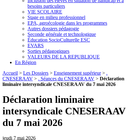
Inclusion des élèves en situation de handicap et à
besoins particuliers
VIE SCOLAIRE
Stage en milieu professionnel
EPA, agroécologie dans les programmes
Autres dossiers pédagogie
Seconde générale et technologique
Éducation SocioCulturelle ESC
EVARS
Sorties pédagogiques
VALEURS DE LA REPUBLIQUE
En Région
Accueil
>
Les Dossiers
>
Enseignement supérieur
>
.
CNESERAAV
>
. Séances du CNESERAAV
>
Déclaration
liminaire intersyndicale CNESERAAV du 7 mai 2026
Déclaration liminaire
intersyndicale CNESERAAV
du 7 mai 2026
jeudi 7 mai 2026