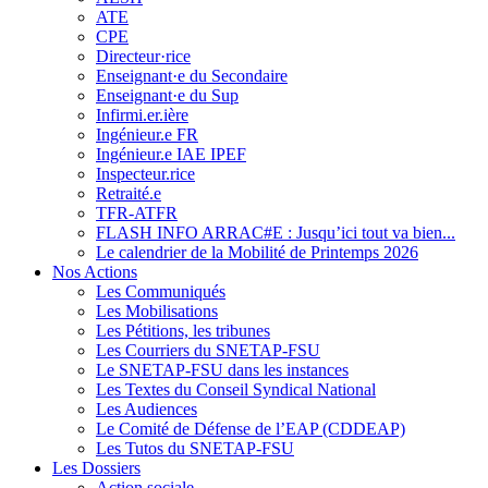
ATE
CPE
Directeur·rice
Enseignant·e du Secondaire
Enseignant·e du Sup
Infirmi.er.ière
Ingénieur.e FR
Ingénieur.e IAE IPEF
Inspecteur.rice
Retraité.e
TFR-ATFR
FLASH INFO ARRAC#E : Jusqu’ici tout va bien...
Le calendrier de la Mobilité de Printemps 2026
Nos Actions
Les Communiqués
Les Mobilisations
Les Pétitions, les tribunes
Les Courriers du SNETAP-FSU
Le SNETAP-FSU dans les instances
Les Textes du Conseil Syndical National
Les Audiences
Le Comité de Défense de l’EAP (CDDEAP)
Les Tutos du SNETAP-FSU
Les Dossiers
Action sociale