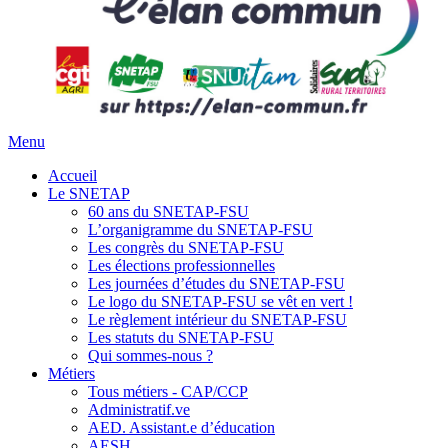
Menu
Accueil
Le SNETAP
60 ans du SNETAP-FSU
L’organigramme du SNETAP-FSU
Les congrès du SNETAP-FSU
Les élections professionnelles
Les journées d’études du SNETAP-FSU
Le logo du SNETAP-FSU se vêt en vert !
Le règlement intérieur du SNETAP-FSU
Les statuts du SNETAP-FSU
Qui sommes-nous ?
Métiers
Tous métiers - CAP/CCP
Administratif.ve
AED. Assistant.e d’éducation
AESH