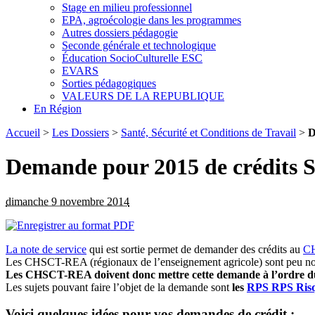
Stage en milieu professionnel
EPA, agroécologie dans les programmes
Autres dossiers pédagogie
Seconde générale et technologique
Éducation SocioCulturelle ESC
EVARS
Sorties pédagogiques
VALEURS DE LA REPUBLIQUE
En Région
Accueil
>
Les Dossiers
>
Santé, Sécurité et Conditions de Travail
>
D
Demande pour 2015 de crédits Sa
dimanche 9 novembre 2014
La note de service
qui est sortie permet de demander des crédits au
C
Les CHSCT-REA (régionaux de l’enseignement agricole) sont peu nombreux
Les CHSCT-REA doivent donc mettre cette demande à l’ordre d
Les sujets pouvant faire l’objet de la demande sont
les
RPS
RPS
Ris
Voici quelques idées pour vos demandes de crédit :