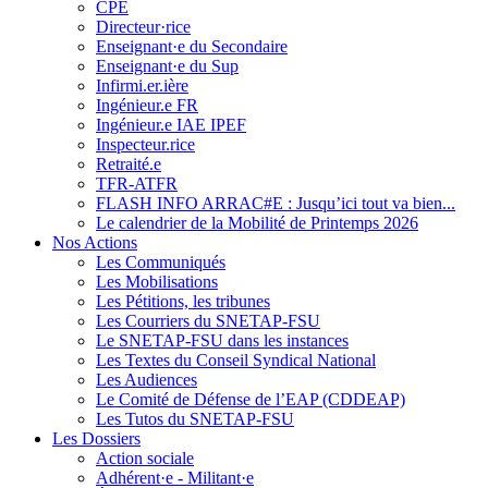
CPE
Directeur·rice
Enseignant·e du Secondaire
Enseignant·e du Sup
Infirmi.er.ière
Ingénieur.e FR
Ingénieur.e IAE IPEF
Inspecteur.rice
Retraité.e
TFR-ATFR
FLASH INFO ARRAC#E : Jusqu’ici tout va bien...
Le calendrier de la Mobilité de Printemps 2026
Nos Actions
Les Communiqués
Les Mobilisations
Les Pétitions, les tribunes
Les Courriers du SNETAP-FSU
Le SNETAP-FSU dans les instances
Les Textes du Conseil Syndical National
Les Audiences
Le Comité de Défense de l’EAP (CDDEAP)
Les Tutos du SNETAP-FSU
Les Dossiers
Action sociale
Adhérent·e - Militant·e