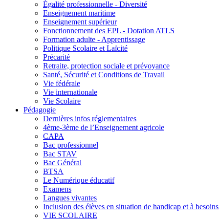
Égalité professionnelle - Diversité
Enseignement maritime
Enseignement supérieur
Fonctionnement des EPL - Dotation ATLS
Formation adulte - Apprentissage
Politique Scolaire et Laïcité
Précarité
Retraite, protection sociale et prévoyance
Santé, Sécurité et Conditions de Travail
Vie fédérale
Vie internationale
Vie Scolaire
Pédagogie
Dernières infos réglementaires
4ème-3ème de l’Enseignement agricole
CAPA
Bac professionnel
Bac STAV
Bac Général
BTSA
Le Numérique éducatif
Examens
Langues vivantes
Inclusion des élèves en situation de handicap et à besoins 
VIE SCOLAIRE