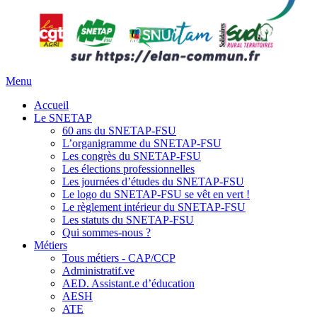
Menu
Accueil
Le SNETAP
60 ans du SNETAP-FSU
L’organigramme du SNETAP-FSU
Les congrès du SNETAP-FSU
Les élections professionnelles
Les journées d’études du SNETAP-FSU
Le logo du SNETAP-FSU se vêt en vert !
Le règlement intérieur du SNETAP-FSU
Les statuts du SNETAP-FSU
Qui sommes-nous ?
Métiers
Tous métiers - CAP/CCP
Administratif.ve
AED. Assistant.e d’éducation
AESH
ATE