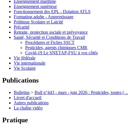
Enseignement maritime
Enseignement supérieur
Fonctionnement des EPL - Dotation ATLS
Formation adulte - Apprentissage
Politique Scolaire et Laïcité
Précarité
Retraite, protection sociale et prévoyance
Santé, Sécurité et Conditions de Travail
Procédures et Fiches SSCT
Pesticides, agents chimiques CMR
Covid-19 Le SNETAP-FSU à vos côtés
Vie fédérale
Vie internationale
Vie Scolaire
Publications
Bulletins
>
Bull n°443 - mars - juin 2026 : Pesticides, toutes (
Livret d'accueil
Autres publications
La chaîne vidéo
Pratique