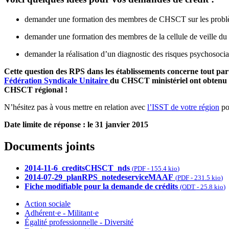
demander une formation des membres de CHSCT sur les probl
demander une formation des membres de la cellule de veille du
demander la réalisation d’un diagnostic des risques psychosocia
Cette question des RPS dans les établissements concerne tout parti
Fédération Syndicale Unitaire
du CHSCT ministériel ont obtenu 
CHSCT régional !
N’hésitez pas à vous mettre en relation avec
l’ISST de votre région
pou
Date limite de réponse : le 31 janvier 2015
Documents joints
2014-11-6_creditsCHSCT_nds
(
PDF
-
155.4 kio
)
2014-07-29_planRPS_notedeserviceMAAF
(
PDF
-
231.5 kio
)
Fiche modifiable pour la demande de crédits
(
ODT
-
25.8 kio
)
Action sociale
Adhérent·e - Militant·e
Égalité professionnelle - Diversité