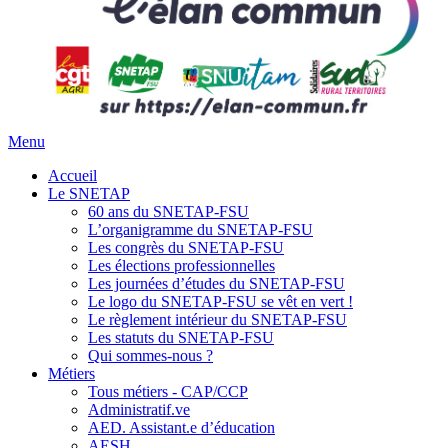
Menu
Accueil
Le SNETAP
60 ans du SNETAP-FSU
L’organigramme du SNETAP-FSU
Les congrès du SNETAP-FSU
Les élections professionnelles
Les journées d’études du SNETAP-FSU
Le logo du SNETAP-FSU se vêt en vert !
Le règlement intérieur du SNETAP-FSU
Les statuts du SNETAP-FSU
Qui sommes-nous ?
Métiers
Tous métiers - CAP/CCP
Administratif.ve
AED. Assistant.e d’éducation
AESH