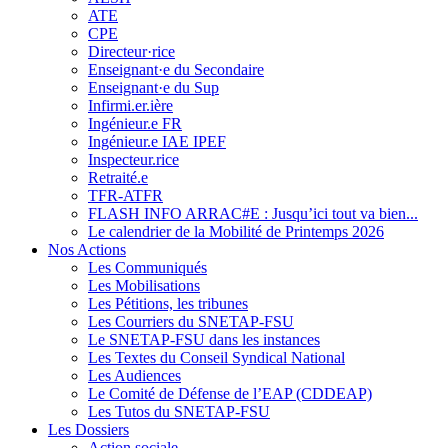
ATE
CPE
Directeur·rice
Enseignant·e du Secondaire
Enseignant·e du Sup
Infirmi.er.ière
Ingénieur.e FR
Ingénieur.e IAE IPEF
Inspecteur.rice
Retraité.e
TFR-ATFR
FLASH INFO ARRAC#E : Jusqu’ici tout va bien...
Le calendrier de la Mobilité de Printemps 2026
Nos Actions
Les Communiqués
Les Mobilisations
Les Pétitions, les tribunes
Les Courriers du SNETAP-FSU
Le SNETAP-FSU dans les instances
Les Textes du Conseil Syndical National
Les Audiences
Le Comité de Défense de l’EAP (CDDEAP)
Les Tutos du SNETAP-FSU
Les Dossiers
Action sociale