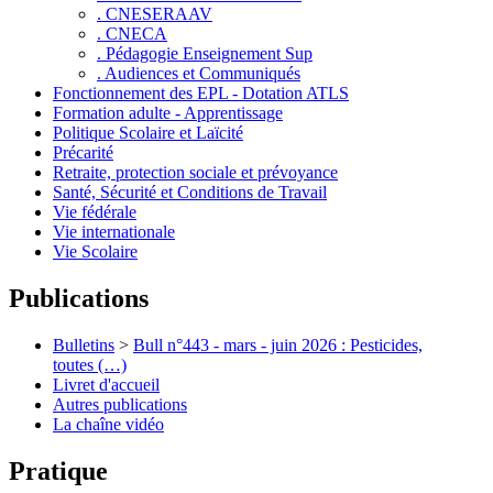
. CNESERAAV
. CNECA
. Pédagogie Enseignement Sup
. Audiences et Communiqués
Fonctionnement des EPL - Dotation ATLS
Formation adulte - Apprentissage
Politique Scolaire et Laïcité
Précarité
Retraite, protection sociale et prévoyance
Santé, Sécurité et Conditions de Travail
Vie fédérale
Vie internationale
Vie Scolaire
Publications
Bulletins
>
Bull n°443 - mars - juin 2026 : Pesticides,
toutes (…)
Livret d'accueil
Autres publications
La chaîne vidéo
Pratique