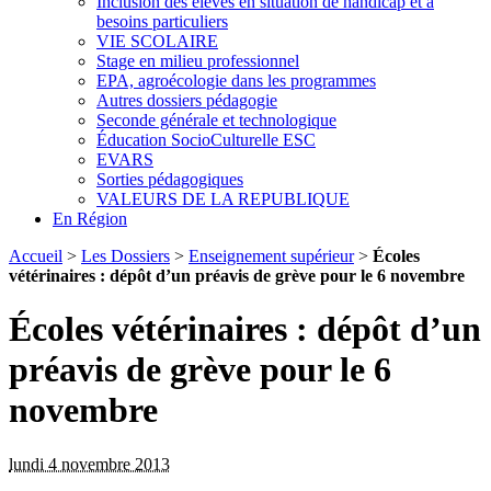
Inclusion des élèves en situation de handicap et à
besoins particuliers
VIE SCOLAIRE
Stage en milieu professionnel
EPA, agroécologie dans les programmes
Autres dossiers pédagogie
Seconde générale et technologique
Éducation SocioCulturelle ESC
EVARS
Sorties pédagogiques
VALEURS DE LA REPUBLIQUE
En Région
Accueil
>
Les Dossiers
>
Enseignement supérieur
>
Écoles
vétérinaires : dépôt d’un préavis de grève pour le 6 novembre
Écoles vétérinaires : dépôt d’un
préavis de grève pour le 6
novembre
lundi 4 novembre 2013