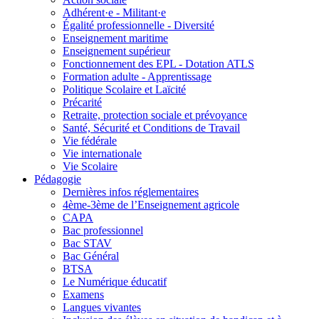
Adhérent·e - Militant·e
Égalité professionnelle - Diversité
Enseignement maritime
Enseignement supérieur
Fonctionnement des EPL - Dotation ATLS
Formation adulte - Apprentissage
Politique Scolaire et Laïcité
Précarité
Retraite, protection sociale et prévoyance
Santé, Sécurité et Conditions de Travail
Vie fédérale
Vie internationale
Vie Scolaire
Pédagogie
Dernières infos réglementaires
4ème-3ème de l’Enseignement agricole
CAPA
Bac professionnel
Bac STAV
Bac Général
BTSA
Le Numérique éducatif
Examens
Langues vivantes