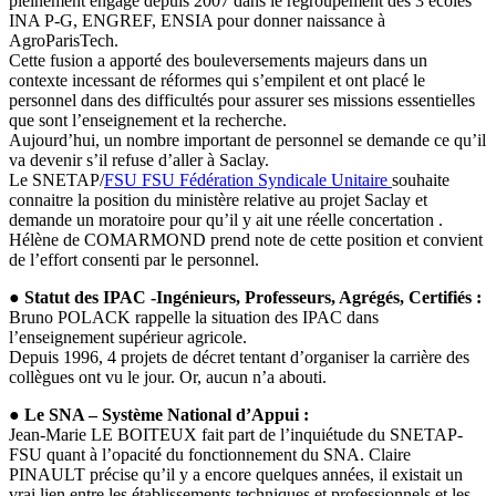
pleinement engagé depuis 2007 dans le regroupement des 3 écoles
INA P-G, ENGREF, ENSIA pour donner naissance à
AgroParisTech.
Cette fusion a apporté des bouleversements majeurs dans un
contexte incessant de réformes qui s’empilent et ont placé le
personnel dans des difficultés pour assurer ses missions essentielles
que sont l’enseignement et la recherche.
Aujourd’hui, un nombre important de personnel se demande ce qu’il
va devenir s’il refuse d’aller à Saclay.
Le SNETAP/
FSU
FSU
Fédération Syndicale Unitaire
souhaite
connaitre la position du ministère relative au projet Saclay et
demande un moratoire pour qu’il y ait une réelle concertation .
Hélène de COMARMOND prend note de cette position et convient
de l’effort consenti par le personnel.
● Statut des IPAC -Ingénieurs, Professeurs, Agrégés, Certifiés :
Bruno POLACK rappelle la situation des IPAC dans
l’enseignement supérieur agricole.
Depuis 1996, 4 projets de décret tentant d’organiser la carrière des
collègues ont vu le jour. Or, aucun n’a abouti.
●
Le SNA – Système National d’Appui :
Jean-Marie LE BOITEUX fait part de l’inquiétude du SNETAP-
FSU quant à l’opacité du fonctionnement du SNA. Claire
PINAULT précise qu’il y a encore quelques années, il existait un
vrai lien entre les établissements techniques et professionnels et les