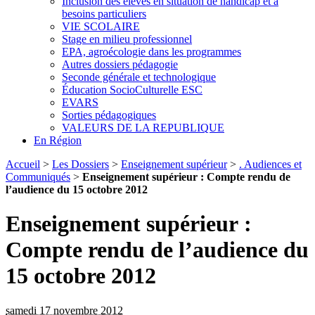
Inclusion des élèves en situation de handicap et à
besoins particuliers
VIE SCOLAIRE
Stage en milieu professionnel
EPA, agroécologie dans les programmes
Autres dossiers pédagogie
Seconde générale et technologique
Éducation SocioCulturelle ESC
EVARS
Sorties pédagogiques
VALEURS DE LA REPUBLIQUE
En Région
Accueil
>
Les Dossiers
>
Enseignement supérieur
>
. Audiences et
Communiqués
>
Enseignement supérieur : Compte rendu de
l’audience du 15 octobre 2012
Enseignement supérieur :
Compte rendu de l’audience du
15 octobre 2012
samedi 17 novembre 2012