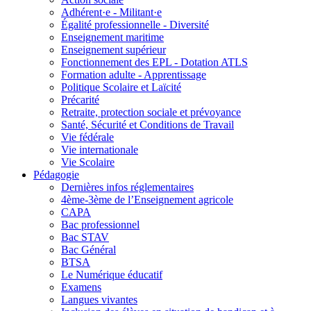
Adhérent·e - Militant·e
Égalité professionnelle - Diversité
Enseignement maritime
Enseignement supérieur
Fonctionnement des EPL - Dotation ATLS
Formation adulte - Apprentissage
Politique Scolaire et Laïcité
Précarité
Retraite, protection sociale et prévoyance
Santé, Sécurité et Conditions de Travail
Vie fédérale
Vie internationale
Vie Scolaire
Pédagogie
Dernières infos réglementaires
4ème-3ème de l’Enseignement agricole
CAPA
Bac professionnel
Bac STAV
Bac Général
BTSA
Le Numérique éducatif
Examens
Langues vivantes