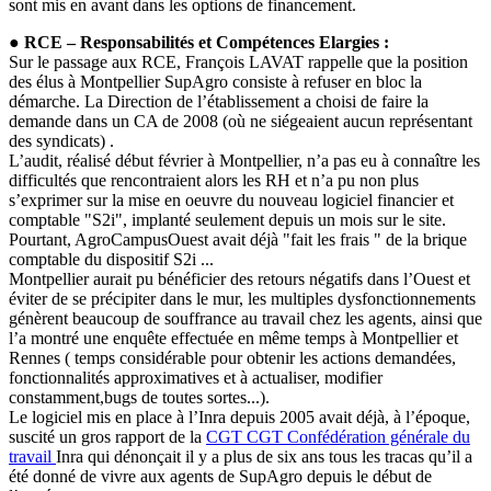
sont mis en avant dans les options de financement.
● RCE – Responsabilités et Compétences Elargies :
Sur le passage aux RCE, François LAVAT rappelle que la position
des élus à Montpellier SupAgro consiste à refuser en bloc la
démarche. La Direction de l’établissement a choisi de faire la
demande dans un CA de 2008 (où ne siégeaient aucun représentant
des syndicats) .
L’audit, réalisé début février à Montpellier, n’a pas eu à connaître les
difficultés que rencontraient alors les RH et n’a pu non plus
s’exprimer sur la mise en oeuvre du nouveau logiciel financier et
comptable "S2i", implanté seulement depuis un mois sur le site.
Pourtant, AgroCampusOuest avait déjà "fait les frais " de la brique
comptable du dispositif S2i ...
Montpellier aurait pu bénéficier des retours négatifs dans l’Ouest et
éviter de se précipiter dans le mur, les multiples dysfonctionnements
génèrent beaucoup de souffrance au travail chez les agents, ainsi que
l’a montré une enquête effectuée en même temps à Montpellier et
Rennes ( temps considérable pour obtenir les actions demandées,
fonctionnalités approximatives et à actualiser, modifier
constamment,bugs de toutes sortes...).
Le logiciel mis en place à l’Inra depuis 2005 avait déjà, à l’époque,
suscité un gros rapport de la
CGT
CGT
Confédération générale du
travail
Inra qui dénonçait il y a plus de six ans tous les tracas qu’il a
été donné de vivre aux agents de SupAgro depuis le début de