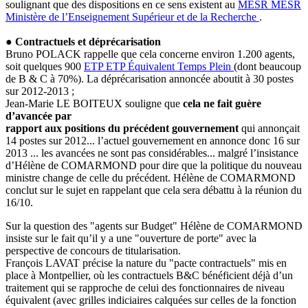
soulignant que des dispositions en ce sens existent au
MESR
MESR
Ministère de l’Enseignement Supérieur et de la Recherche
.
● Contractuels et déprécarisation
Bruno POLACK rappelle que cela concerne environ 1.200 agents,
soit quelques 900
ETP
ETP
Équivalent Temps Plein
(dont beaucoup
de B & C à 70%). La déprécarisation annoncée aboutit à 30 postes
sur 2012-2013 ;
Jean-Marie LE BOITEUX souligne que
cela ne fait guère
d’avancée par
rapport aux positions du précédent gouvernement
qui annonçait
14 postes sur 2012... l’actuel gouvernement en annonce donc 16 sur
2013 ... les avancées ne sont pas considérables... malgré l’insistance
d’Hélène de COMARMOND pour dire que la politique du nouveau
ministre change de celle du précédent. Hélène de COMARMOND
conclut sur le sujet en rappelant que cela sera débattu à la réunion du
16/10.
Sur la question des "agents sur Budget" Hélène de COMARMOND
insiste sur le fait qu’il y a une "ouverture de porte" avec la
perspective de concours de titularisation.
François LAVAT précise la nature du "pacte contractuels" mis en
place à Montpellier, où les contractuels B&C bénéficient déjà d’un
traitement qui se rapproche de celui des fonctionnaires de niveau
équivalent (avec grilles indiciaires calquées sur celles de la fonction