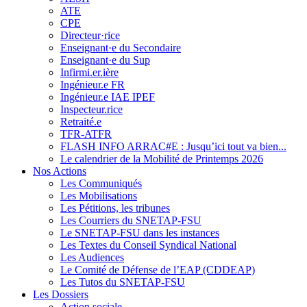
ATE
CPE
Directeur·rice
Enseignant·e du Secondaire
Enseignant·e du Sup
Infirmi.er.ière
Ingénieur.e FR
Ingénieur.e IAE IPEF
Inspecteur.rice
Retraité.e
TFR-ATFR
FLASH INFO ARRAC#E : Jusqu’ici tout va bien...
Le calendrier de la Mobilité de Printemps 2026
Nos Actions
Les Communiqués
Les Mobilisations
Les Pétitions, les tribunes
Les Courriers du SNETAP-FSU
Le SNETAP-FSU dans les instances
Les Textes du Conseil Syndical National
Les Audiences
Le Comité de Défense de l’EAP (CDDEAP)
Les Tutos du SNETAP-FSU
Les Dossiers
Action sociale