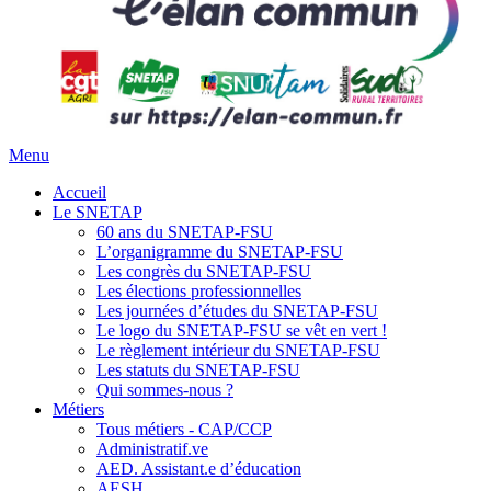
Menu
Accueil
Le SNETAP
60 ans du SNETAP-FSU
L’organigramme du SNETAP-FSU
Les congrès du SNETAP-FSU
Les élections professionnelles
Les journées d’études du SNETAP-FSU
Le logo du SNETAP-FSU se vêt en vert !
Le règlement intérieur du SNETAP-FSU
Les statuts du SNETAP-FSU
Qui sommes-nous ?
Métiers
Tous métiers - CAP/CCP
Administratif.ve
AED. Assistant.e d’éducation
AESH