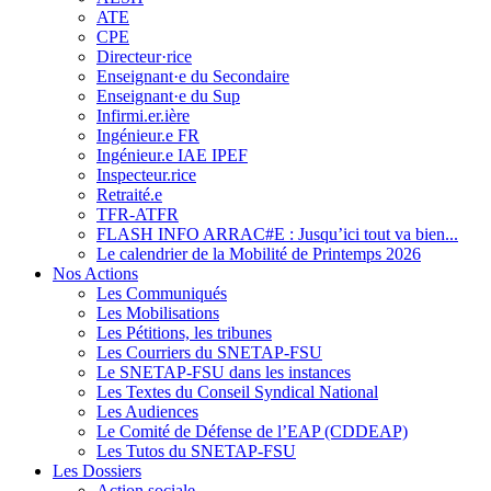
ATE
CPE
Directeur·rice
Enseignant·e du Secondaire
Enseignant·e du Sup
Infirmi.er.ière
Ingénieur.e FR
Ingénieur.e IAE IPEF
Inspecteur.rice
Retraité.e
TFR-ATFR
FLASH INFO ARRAC#E : Jusqu’ici tout va bien...
Le calendrier de la Mobilité de Printemps 2026
Nos Actions
Les Communiqués
Les Mobilisations
Les Pétitions, les tribunes
Les Courriers du SNETAP-FSU
Le SNETAP-FSU dans les instances
Les Textes du Conseil Syndical National
Les Audiences
Le Comité de Défense de l’EAP (CDDEAP)
Les Tutos du SNETAP-FSU
Les Dossiers
Action sociale