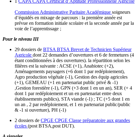
1
CAPA
CAPA
Certificat d’Aptitude Professionnelle Agricole
Commission Administrative Paritaire Académique
soigneurs
d’équidés en mixage de parcours : la première année est
prévue en formation initiale scolaire et la seconde année par la
voie de l’apprentissage ;
Pour le niveau III
29 dossiers de
BTSA
BTSA
Brevet de Technicien Supérieur
Agricole
dont 22 demandes d’ouvertures et 6 de fermetures (4
étant conditionnées à des ouvertures). la répartition selon les
filières est la suivante : ACSE (+1), Anabiotec (+2),
Aménagements paysagers (+6 dont 1 par redéploiement),
Agro production végétale (-1), Gestion des équip agricoles
(+1), GEMEAU (+1 en partenariat public privé & -1)
,Gestion forestière (-1), GPN (+3 dont 1 en un an), SER (+ 4
dont 1 par redéploiement et un en partenariat entre deux
établissements publics), STA viande (-1) ; TC (+5 dont 1 en
un an , 2 par redéploiement, et 1 en partenariat public/public
& -1 si ouverture), PH (-1)
2 dossiers de
CPGE
CPGE
Classe préparatoire aux grandes
écoles
(post BTSA,post DUT).
A signaler