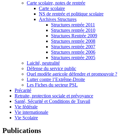
Carte scolaire, notes de rentrée
Carte scolaire
NS de rentrée et politique scolaire
Archives Structures
Structures rentrée 2011
Structures rentrée 2010
Structures Rentrée 2009
Structures rentrée 2008
Structures rentrée 2007
Structures rentrée 2006
Structures rentrée 2005
Laicïté, neutralité
Défense du service public
Quel modèle agricole défendre et promouvoir ?
Lutter contre l’Extrême-Droite
Les Fiches du secteur PSL
Précarité
Retraite, protection sociale et prévoyance
Santé, Sécurité et Conditions de Travail
Vie fédérale
Vie internationale
Vie Scolaire
Publications