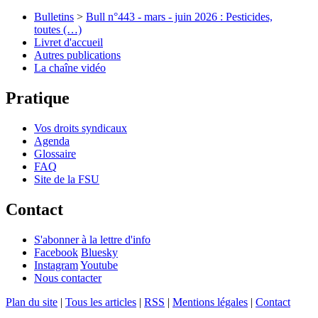
Bulletins
>
Bull n°443 - mars - juin 2026 : Pesticides,
toutes (…)
Livret d'accueil
Autres publications
La chaîne vidéo
Pratique
Vos droits syndicaux
Agenda
Glossaire
FAQ
Site de la FSU
Contact
S'abonner à la lettre d'info
Facebook
Bluesky
Instagram
Youtube
Nous contacter
Plan du site
|
Tous les articles
|
RSS
|
Mentions légales
|
Contact