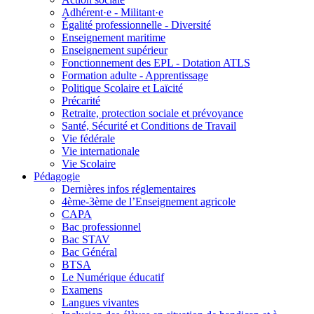
Adhérent·e - Militant·e
Égalité professionnelle - Diversité
Enseignement maritime
Enseignement supérieur
Fonctionnement des EPL - Dotation ATLS
Formation adulte - Apprentissage
Politique Scolaire et Laïcité
Précarité
Retraite, protection sociale et prévoyance
Santé, Sécurité et Conditions de Travail
Vie fédérale
Vie internationale
Vie Scolaire
Pédagogie
Dernières infos réglementaires
4ème-3ème de l’Enseignement agricole
CAPA
Bac professionnel
Bac STAV
Bac Général
BTSA
Le Numérique éducatif
Examens
Langues vivantes