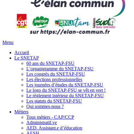
Menu
Accueil
Le SNETAP
60 ans du SNETAP-FSU
L’organigramme du SNETAP-FSU
Les congrès du SNETAP-FSU
Les élections professionnelles
Les journées d’études du SNETAP-FSU
Le logo du SNETAP-FSU se vêt en vert !
Le règlement intérieur du SNETAP-FSU
Les statuts du SNETAP-FSU
Qui sommes-nous ?
Métiers
Tous métiers - CAP/CCP
Administratif.ve
AED. Assistant.e d’éducation
AESH