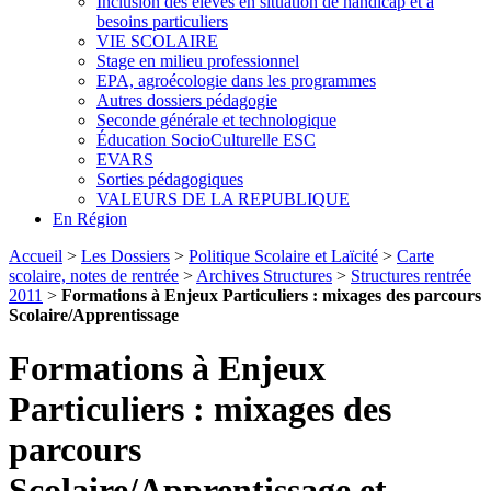
Inclusion des élèves en situation de handicap et à
besoins particuliers
VIE SCOLAIRE
Stage en milieu professionnel
EPA, agroécologie dans les programmes
Autres dossiers pédagogie
Seconde générale et technologique
Éducation SocioCulturelle ESC
EVARS
Sorties pédagogiques
VALEURS DE LA REPUBLIQUE
En Région
Accueil
>
Les Dossiers
>
Politique Scolaire et Laïcité
>
Carte
scolaire, notes de rentrée
>
Archives Structures
>
Structures rentrée
2011
>
Formations à Enjeux Particuliers : mixages des parcours
Scolaire/Apprentissage
Formations à Enjeux
Particuliers : mixages des
parcours
Scolaire/Apprentissage et