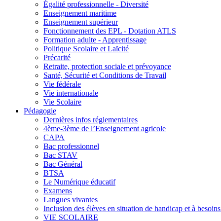
Égalité professionnelle - Diversité
Enseignement maritime
Enseignement supérieur
Fonctionnement des EPL - Dotation ATLS
Formation adulte - Apprentissage
Politique Scolaire et Laïcité
Précarité
Retraite, protection sociale et prévoyance
Santé, Sécurité et Conditions de Travail
Vie fédérale
Vie internationale
Vie Scolaire
Pédagogie
Dernières infos réglementaires
4ème-3ème de l’Enseignement agricole
CAPA
Bac professionnel
Bac STAV
Bac Général
BTSA
Le Numérique éducatif
Examens
Langues vivantes
Inclusion des élèves en situation de handicap et à besoins 
VIE SCOLAIRE