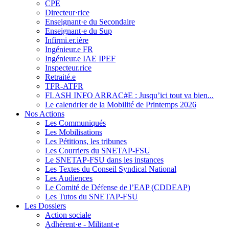
CPE
Directeur·rice
Enseignant·e du Secondaire
Enseignant·e du Sup
Infirmi.er.ière
Ingénieur.e FR
Ingénieur.e IAE IPEF
Inspecteur.rice
Retraité.e
TFR-ATFR
FLASH INFO ARRAC#E : Jusqu’ici tout va bien...
Le calendrier de la Mobilité de Printemps 2026
Nos Actions
Les Communiqués
Les Mobilisations
Les Pétitions, les tribunes
Les Courriers du SNETAP-FSU
Le SNETAP-FSU dans les instances
Les Textes du Conseil Syndical National
Les Audiences
Le Comité de Défense de l’EAP (CDDEAP)
Les Tutos du SNETAP-FSU
Les Dossiers
Action sociale
Adhérent·e - Militant·e