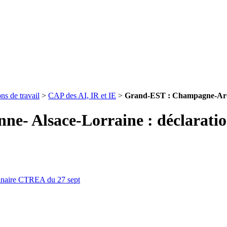
ns de travail
>
CAP des AI, IR et IE
>
Grand-EST : Champagne-Arde
- Alsace-Lorraine : déclaratio
inaire CTREA du 27 sept