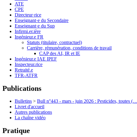
ATE
CPE
Directeur·rice
Enseignant·e du Secondaire
Enseignant·e du Sup
Infirmi.er.ière
Ingénieur.e FR
Statuts (titulaire, contractuel)
Carrière, rémunération, conditions de travail
CAP des AI, IR et IE
Ingénieur.e IAE IPEF
Inspecteur.rice
Retraité.e
TFR-ATFR
Publications
Bulletins
>
Bull n°443 - mars - juin 2026 : Pesticides, toutes (
Livret d'accueil
Autres publications
La chaîne vidéo
Pratique