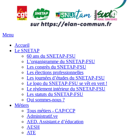
Menu
Accueil
Le SNETAP
60 ans du SNETAP-FSU
L’organigramme du SNETAP-FSU
Les congrès du SNETAP-FSU
Les élections professionnelles
Les journées d’études du SNETAP-FSU
Le logo du SNETAP-FSU se vêt en vert !
Le règlement intérieur du SNETAP-FSU
Les statuts du SNETAP-FSU
Qui sommes-nous ?
Métiers
Tous métiers - CAP/CCP
Administratif.ve
AED. Assistant.e d’éducation
AESH
ATE