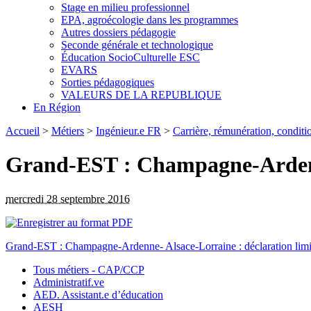
Stage en milieu professionnel
EPA, agroécologie dans les programmes
Autres dossiers pédagogie
Seconde générale et technologique
Éducation SocioCulturelle ESC
EVARS
Sorties pédagogiques
VALEURS DE LA REPUBLIQUE
En Région
Accueil
>
Métiers
>
Ingénieur.e FR
>
Carrière, rémunération, conditio
Grand-EST : Champagne-Ardenne
mercredi 28 septembre 2016
Grand-EST : Champagne-Ardenne- Alsace-Lorraine : déclaration lim
Tous métiers - CAP/CCP
Administratif.ve
AED. Assistant.e d’éducation
AESH