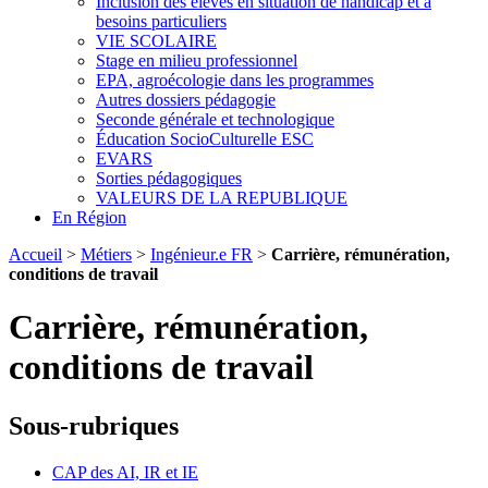
Inclusion des élèves en situation de handicap et à
besoins particuliers
VIE SCOLAIRE
Stage en milieu professionnel
EPA, agroécologie dans les programmes
Autres dossiers pédagogie
Seconde générale et technologique
Éducation SocioCulturelle ESC
EVARS
Sorties pédagogiques
VALEURS DE LA REPUBLIQUE
En Région
Accueil
>
Métiers
>
Ingénieur.e FR
>
Carrière, rémunération,
conditions de travail
Carrière, rémunération,
conditions de travail
Sous-rubriques
CAP des AI, IR et IE