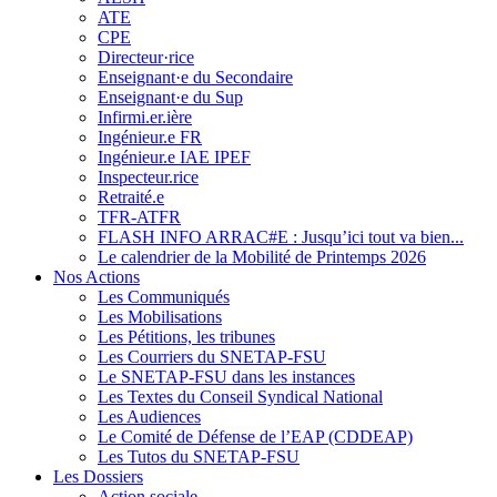
ATE
CPE
Directeur·rice
Enseignant·e du Secondaire
Enseignant·e du Sup
Infirmi.er.ière
Ingénieur.e FR
Ingénieur.e IAE IPEF
Inspecteur.rice
Retraité.e
TFR-ATFR
FLASH INFO ARRAC#E : Jusqu’ici tout va bien...
Le calendrier de la Mobilité de Printemps 2026
Nos Actions
Les Communiqués
Les Mobilisations
Les Pétitions, les tribunes
Les Courriers du SNETAP-FSU
Le SNETAP-FSU dans les instances
Les Textes du Conseil Syndical National
Les Audiences
Le Comité de Défense de l’EAP (CDDEAP)
Les Tutos du SNETAP-FSU
Les Dossiers
Action sociale