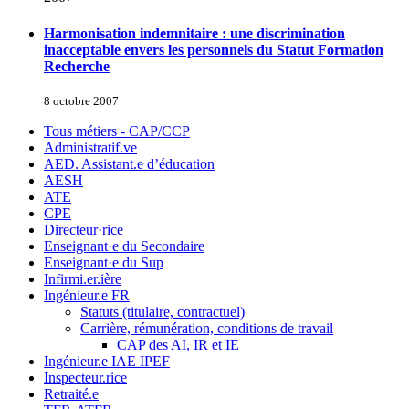
Harmonisation indemnitaire : une discrimination
inacceptable envers les personnels du Statut Formation
Recherche
8 octobre 2007
Tous métiers - CAP/CCP
Administratif.ve
AED. Assistant.e d’éducation
AESH
ATE
CPE
Directeur·rice
Enseignant·e du Secondaire
Enseignant·e du Sup
Infirmi.er.ière
Ingénieur.e FR
Statuts (titulaire, contractuel)
Carrière, rémunération, conditions de travail
CAP des AI, IR et IE
Ingénieur.e IAE IPEF
Inspecteur.rice
Retraité.e