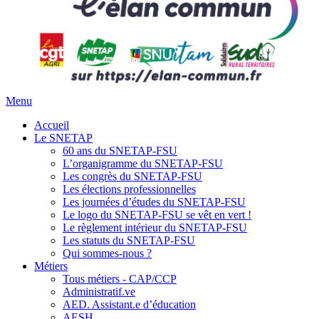
Menu
Accueil
Le SNETAP
60 ans du SNETAP-FSU
L’organigramme du SNETAP-FSU
Les congrès du SNETAP-FSU
Les élections professionnelles
Les journées d’études du SNETAP-FSU
Le logo du SNETAP-FSU se vêt en vert !
Le règlement intérieur du SNETAP-FSU
Les statuts du SNETAP-FSU
Qui sommes-nous ?
Métiers
Tous métiers - CAP/CCP
Administratif.ve
AED. Assistant.e d’éducation
AESH