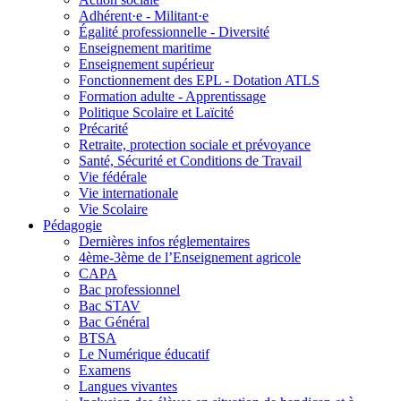
Adhérent·e - Militant·e
Égalité professionnelle - Diversité
Enseignement maritime
Enseignement supérieur
Fonctionnement des EPL - Dotation ATLS
Formation adulte - Apprentissage
Politique Scolaire et Laïcité
Précarité
Retraite, protection sociale et prévoyance
Santé, Sécurité et Conditions de Travail
Vie fédérale
Vie internationale
Vie Scolaire
Pédagogie
Dernières infos réglementaires
4ème-3ème de l’Enseignement agricole
CAPA
Bac professionnel
Bac STAV
Bac Général
BTSA
Le Numérique éducatif
Examens
Langues vivantes