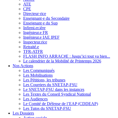
ATE
CPE
Directeur·rice
Enseignant·e du Secondaire
Enseignant·e du Sup
Infirmi.er.ière
Ingénieur.e FR
Ingénieur.e IAE IPEF
Inspecteur.rice
Retraité.e
TFR-ATFR
FLASH INFO ARRAC#E : Jusqu’ici tout va bien...
Le calendrier de la Mobilité de Printemps 2026
Nos Actions
Les Communiqués
Les Mobilisations
Les Pétitions, les tribunes
Les Courriers du SNETAP-FSU
Le SNETAP-FSU dans les instances
Les Textes du Conseil Syndical National
Les Audiences
Le Comité de Défense de l’EAP (CDDEAP)
Les Tutos du SNETAP-FSU
Les Dossiers
Action sociale