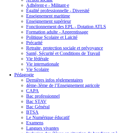
Adhérent·e - Militant·e
Égalité professionnelle - Diversité
Enseignement maritime
Enseignement supérieur
Fonctionnement des EPL - Dotation ATLS
Formation adulte - Apprentissage
Politique Scolaire et Laïcité
Précarité
Retraite, protection sociale et prévoyance
Santé, Sécurité et Conditions de Travail
Vie fédérale
Vie internationale
Vie Scolaire
Pédagogie
Dernières infos réglementaires
4ème-3ème de l’Enseignement agricole
CAPA
Bac professionnel
Bac STAV
Bac Général
BTSA
Le Numérique éducatif
Examens
Langues vivantes