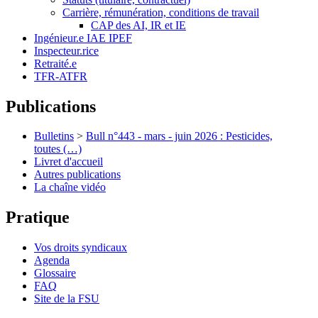
Carrière, rémunération, conditions de travail
CAP des AI, IR et IE
Ingénieur.e IAE IPEF
Inspecteur.rice
Retraité.e
TFR-ATFR
Publications
Bulletins
>
Bull n°443 - mars - juin 2026 : Pesticides,
toutes (…)
Livret d'accueil
Autres publications
La chaîne vidéo
Pratique
Vos droits syndicaux
Agenda
Glossaire
FAQ
Site de la FSU