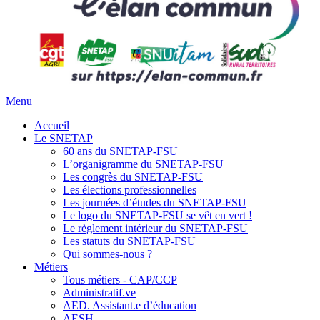
Menu
Accueil
Le SNETAP
60 ans du SNETAP-FSU
L’organigramme du SNETAP-FSU
Les congrès du SNETAP-FSU
Les élections professionnelles
Les journées d’études du SNETAP-FSU
Le logo du SNETAP-FSU se vêt en vert !
Le règlement intérieur du SNETAP-FSU
Les statuts du SNETAP-FSU
Qui sommes-nous ?
Métiers
Tous métiers - CAP/CCP
Administratif.ve
AED. Assistant.e d’éducation
AESH