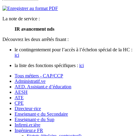
La note de service :
IR avancement nds
Découvrez les deux arrêtés fixant :
le contingentement pour l’accès à l’échelon spécial de la HC :
ici
la liste des fonctions spécifiques :
ici
Tous métiers - CAP/CCP
Administratif.ve
AED. Assistant.e d’éducation
AESH
ATE
CPE
Directeur·rice
Enseignant·e du Secondaire
Enseignant·e du Sup
Infirmi.er.ière
Ingénieur.e FR
Statuts (titulaire, contractuel)