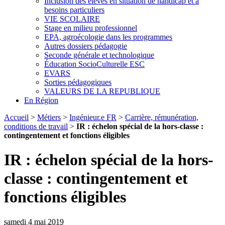
Inclusion des élèves en situation de handicap et à
besoins particuliers
VIE SCOLAIRE
Stage en milieu professionnel
EPA, agroécologie dans les programmes
Autres dossiers pédagogie
Seconde générale et technologique
Éducation SocioCulturelle ESC
EVARS
Sorties pédagogiques
VALEURS DE LA REPUBLIQUE
En Région
Accueil
>
Métiers
>
Ingénieur.e FR
>
Carrière, rémunération,
conditions de travail
>
IR : échelon spécial de la hors-classe :
contingentement et fonctions éligibles
IR : échelon spécial de la hors-
classe : contingentement et
fonctions éligibles
samedi 4 mai 2019