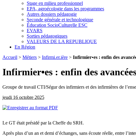
Stage en milieu professionnel
EPA, agroécologie dans les programmes
Autres dossiers pédagogie
Seconde générale et technologique
Éducation SocioCulturelle ESC
EVARS
Sorties pédagogiques
VALEURS DE LA REPUBLIQUE
En Région
Accueil
>
Métiers
>
Infirmi.er.ière
>
Infirmier•es : enfin des avancée
Infirmier•es : enfin des avancées
Groupe de travail CTI/Ségur des infirmiers et des infirmières de l’en
jeudi 16 octobre 2025
Le GT était présidé par la Cheffe du SRH.
Après plus d’un an et demi d’échanges, sans écoute réelle, entre l’inte