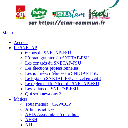
Menu
Accueil
Le SNETAP
60 ans du SNETAP-FSU
L’organigramme du SNETAP-FSU
Les congrès du SNETAP-FSU
Les élections professionnelles
Les journées d’études du SNETAP-FSU
Le logo du SNETAP-FSU se vêt en vert !
Le règlement intérieur du SNETAP-FSU
Les statuts du SNETAP-FSU
Qui sommes-nous ?
Métiers
Tous métiers - CAP/CCP
Administratif.ve
AED. Assistant.e d’éducation
AESH
ATE