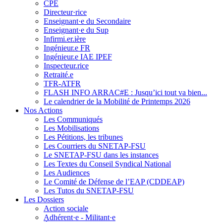
CPE
Directeur·rice
Enseignant·e du Secondaire
Enseignant·e du Sup
Infirmi.er.ière
Ingénieur.e FR
Ingénieur.e IAE IPEF
Inspecteur.rice
Retraité.e
TFR-ATFR
FLASH INFO ARRAC#E : Jusqu’ici tout va bien...
Le calendrier de la Mobilité de Printemps 2026
Nos Actions
Les Communiqués
Les Mobilisations
Les Pétitions, les tribunes
Les Courriers du SNETAP-FSU
Le SNETAP-FSU dans les instances
Les Textes du Conseil Syndical National
Les Audiences
Le Comité de Défense de l’EAP (CDDEAP)
Les Tutos du SNETAP-FSU
Les Dossiers
Action sociale
Adhérent·e - Militant·e