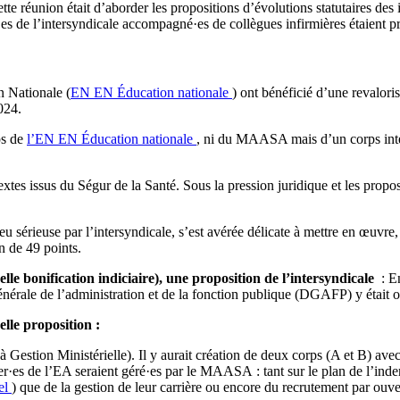
e réunion était d’aborder les propositions d’évolutions statutaires des 
s de l’intersyndicale accompagné·es de collègues infirmières étaient pré
n Nationale (
EN
EN
Éducation nationale
) ont bénéficié d’une revalor
024.
ps de
l’EN
EN
Éducation nationale
, ni du MAASA mais d’un corps inter
textes issus du Ségur de la Santé. Sous la pression juridique et les pro
 sérieuse par l’intersyndicale, s’est avérée délicate à mettre en œuvre
n de 49 points.
lle bonification indiciaire), une proposition de l’intersyndicale
: En
énérale de l’administration et de la fonction publique (DGAFP) y était 
lle proposition :
 Gestion Ministérielle). Il y aurait création de deux corps (A et B) ave
ier·es de l’EA seraient géré·es par le MAASA : tant sur le plan de l’inde
el
) que de la gestion de leur carrière ou encore du recrutement par ouv