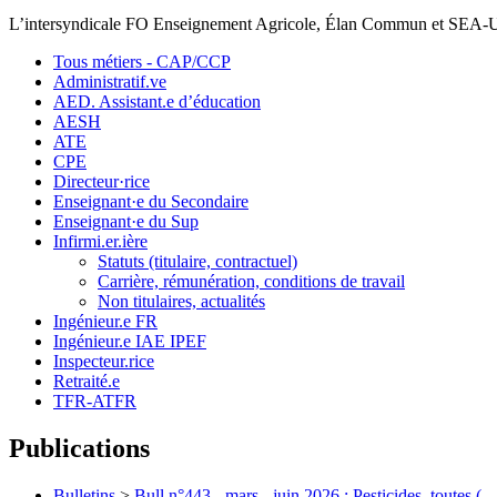
L’intersyndicale FO Enseignement Agricole, Élan Commun et SEA
Tous métiers - CAP/CCP
Administratif.ve
AED. Assistant.e d’éducation
AESH
ATE
CPE
Directeur·rice
Enseignant·e du Secondaire
Enseignant·e du Sup
Infirmi.er.ière
Statuts (titulaire, contractuel)
Carrière, rémunération, conditions de travail
Non titulaires, actualités
Ingénieur.e FR
Ingénieur.e IAE IPEF
Inspecteur.rice
Retraité.e
TFR-ATFR
Publications
Bulletins
>
Bull n°443 - mars - juin 2026 : Pesticides, toutes (