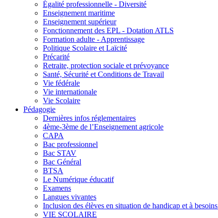
Égalité professionnelle - Diversité
Enseignement maritime
Enseignement supérieur
Fonctionnement des EPL - Dotation ATLS
Formation adulte - Apprentissage
Politique Scolaire et Laïcité
Précarité
Retraite, protection sociale et prévoyance
Santé, Sécurité et Conditions de Travail
Vie fédérale
Vie internationale
Vie Scolaire
Pédagogie
Dernières infos réglementaires
4ème-3ème de l’Enseignement agricole
CAPA
Bac professionnel
Bac STAV
Bac Général
BTSA
Le Numérique éducatif
Examens
Langues vivantes
Inclusion des élèves en situation de handicap et à besoins 
VIE SCOLAIRE