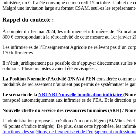
ministère, un GT a été convoqué ce mercredi 15 octobre. L’objet de cett
Malgré une invitation large au format CSAM, seul·es les représentant·e
Rappel du contexte :
À compter du 1er mai 2024, les infirmiers et infirmières de l’Éducatio
800 € correspondant à la rétroactivité de cette mesure au 1er janvier 2
Les infirmier·es de l’Enseignement Agricole ne relèvent pas d’un cor
170 infirmier·es.
Il n’était juridiquement pas possible de s’appuyer directement sur les 
solutions. Plusieurs pistes avaient été envisagées :
La Position Normale d’Activité (PNA) à l’EN
considérée comme peu
modalités de reclassement n’auraient pas permis de systématiser le gai
Le scénario de la
NBI
NBI
Nouvelle bonification indiciaire
(Nouve
transposé automatiquement aux infirmier·es de l’EA. Et la direction g
Nouvelle cheffe du service des ressources humaines (SRH) / Nouve
L’administration propose la création d’un corps bigem (Bi-Ministériel à
49 points d’indice intégrés). De plus, dans cette hypothèse, les infirm
fonctions, des sujétions, de l’expertise et de l’engagement professionn