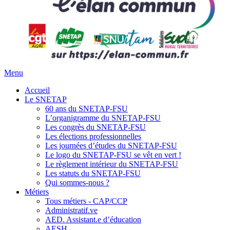
Menu
Accueil
Le SNETAP
60 ans du SNETAP-FSU
L’organigramme du SNETAP-FSU
Les congrès du SNETAP-FSU
Les élections professionnelles
Les journées d’études du SNETAP-FSU
Le logo du SNETAP-FSU se vêt en vert !
Le règlement intérieur du SNETAP-FSU
Les statuts du SNETAP-FSU
Qui sommes-nous ?
Métiers
Tous métiers - CAP/CCP
Administratif.ve
AED. Assistant.e d’éducation
AESH