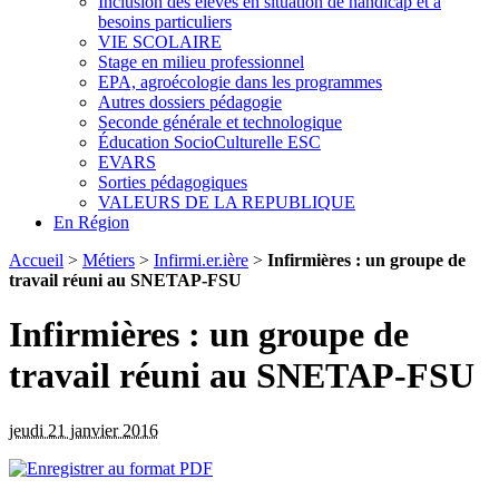
Inclusion des élèves en situation de handicap et à
besoins particuliers
VIE SCOLAIRE
Stage en milieu professionnel
EPA, agroécologie dans les programmes
Autres dossiers pédagogie
Seconde générale et technologique
Éducation SocioCulturelle ESC
EVARS
Sorties pédagogiques
VALEURS DE LA REPUBLIQUE
En Région
Accueil
>
Métiers
>
Infirmi.er.ière
>
Infirmières : un groupe de
travail réuni au SNETAP-FSU
Infirmières : un groupe de
travail réuni au SNETAP-FSU
jeudi 21 janvier 2016