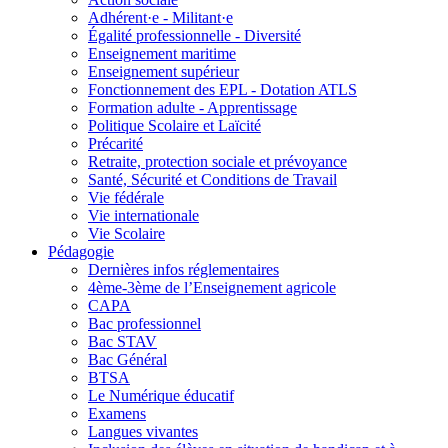
Adhérent·e - Militant·e
Égalité professionnelle - Diversité
Enseignement maritime
Enseignement supérieur
Fonctionnement des EPL - Dotation ATLS
Formation adulte - Apprentissage
Politique Scolaire et Laïcité
Précarité
Retraite, protection sociale et prévoyance
Santé, Sécurité et Conditions de Travail
Vie fédérale
Vie internationale
Vie Scolaire
Pédagogie
Dernières infos réglementaires
4ème-3ème de l’Enseignement agricole
CAPA
Bac professionnel
Bac STAV
Bac Général
BTSA
Le Numérique éducatif
Examens
Langues vivantes