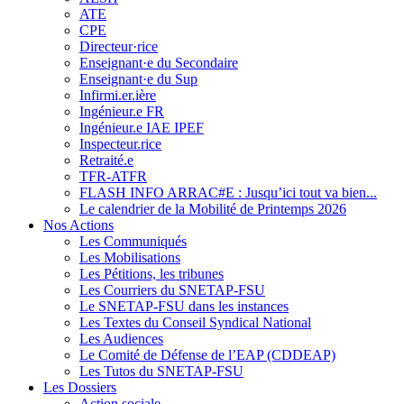
ATE
CPE
Directeur·rice
Enseignant·e du Secondaire
Enseignant·e du Sup
Infirmi.er.ière
Ingénieur.e FR
Ingénieur.e IAE IPEF
Inspecteur.rice
Retraité.e
TFR-ATFR
FLASH INFO ARRAC#E : Jusqu’ici tout va bien...
Le calendrier de la Mobilité de Printemps 2026
Nos Actions
Les Communiqués
Les Mobilisations
Les Pétitions, les tribunes
Les Courriers du SNETAP-FSU
Le SNETAP-FSU dans les instances
Les Textes du Conseil Syndical National
Les Audiences
Le Comité de Défense de l’EAP (CDDEAP)
Les Tutos du SNETAP-FSU
Les Dossiers
Action sociale