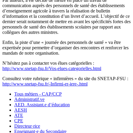
Par ailleurs, a été décidé de mettre en place un travail de
communication auprès des personnels de santé des établissements
d’enseignement agricole à travers la réalisation de bulletin
d’information et la constitution d’un livret d’accueil. L’objectif de ce
dernier serait notamment de mettre en avant les spécificités fortes des
personnels de santé des établissements scolaires par rapport aux
collègues des autres ministres.
Enfin, la piste d’une « journée des personnels de santé » va être
expertisée pour permettre d’organiser des rencontres et renforcer les
mandats de notre organisation.
N’hésitez pas à contacter vos élues catégorielles :
http://www.snetap-fsu.fr/Vos-elues-categorielles.html
Consultez votre rubrique « infirmières » du site du SNETAP-FSU :
http://www.snetap-fsu.fr/-Infirmi-er-iere-.html
Tous métiers - CAP/CCP
Administratif.ve
AED. Assistant.e d’éducation
AESH
ATE
CPE
Directeur·rice
Enseignant·e du Secondaire