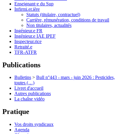
Enseignant·e du Sup
Infirmi.er.ière
Statuts (titulaire, contractuel)
Carrière, rémunération, conditions de travail
Non titulaires, actualités
Ingénieur.e FR
Ingénieur.e IAE IPEF
Inspecteur.rice
Retraité.e
TFR-ATFR
Publications
Bulletins
>
Bull n°443 - mars - juin 2026 : Pesticides,
toutes (…)
Livret d'accueil
Autres publications
La chaîne vidéo
Pratique
Vos droits syndicaux
Agenda