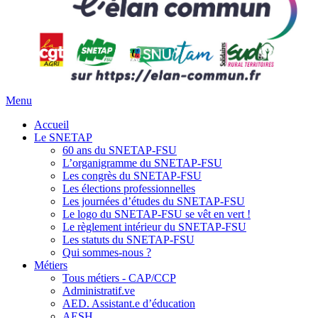
Menu
Accueil
Le SNETAP
60 ans du SNETAP-FSU
L’organigramme du SNETAP-FSU
Les congrès du SNETAP-FSU
Les élections professionnelles
Les journées d’études du SNETAP-FSU
Le logo du SNETAP-FSU se vêt en vert !
Le règlement intérieur du SNETAP-FSU
Les statuts du SNETAP-FSU
Qui sommes-nous ?
Métiers
Tous métiers - CAP/CCP
Administratif.ve
AED. Assistant.e d’éducation
AESH