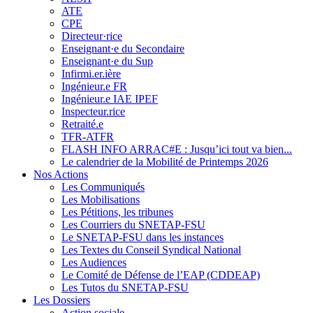
ATE
CPE
Directeur·rice
Enseignant·e du Secondaire
Enseignant·e du Sup
Infirmi.er.ière
Ingénieur.e FR
Ingénieur.e IAE IPEF
Inspecteur.rice
Retraité.e
TFR-ATFR
FLASH INFO ARRAC#E : Jusqu’ici tout va bien...
Le calendrier de la Mobilité de Printemps 2026
Nos Actions
Les Communiqués
Les Mobilisations
Les Pétitions, les tribunes
Les Courriers du SNETAP-FSU
Le SNETAP-FSU dans les instances
Les Textes du Conseil Syndical National
Les Audiences
Le Comité de Défense de l’EAP (CDDEAP)
Les Tutos du SNETAP-FSU
Les Dossiers
Action sociale