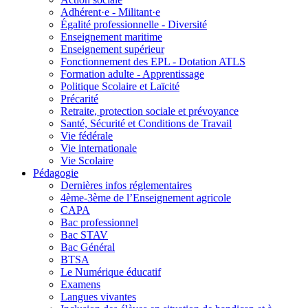
Adhérent·e - Militant·e
Égalité professionnelle - Diversité
Enseignement maritime
Enseignement supérieur
Fonctionnement des EPL - Dotation ATLS
Formation adulte - Apprentissage
Politique Scolaire et Laïcité
Précarité
Retraite, protection sociale et prévoyance
Santé, Sécurité et Conditions de Travail
Vie fédérale
Vie internationale
Vie Scolaire
Pédagogie
Dernières infos réglementaires
4ème-3ème de l’Enseignement agricole
CAPA
Bac professionnel
Bac STAV
Bac Général
BTSA
Le Numérique éducatif
Examens
Langues vivantes