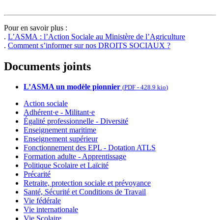
Pour en savoir plus :
.
L’ASMA : l’Action Sociale au Ministère de l’Agriculture
.
Comment s’informer sur nos DROITS SOCIAUX ?
Documents joints
L’ASMA un modèle pionnier
(
PDF
-
428.9 kio
)
Action sociale
Adhérent·e - Militant·e
Égalité professionnelle - Diversité
Enseignement maritime
Enseignement supérieur
Fonctionnement des EPL - Dotation ATLS
Formation adulte - Apprentissage
Politique Scolaire et Laïcité
Précarité
Retraite, protection sociale et prévoyance
Santé, Sécurité et Conditions de Travail
Vie fédérale
Vie internationale
Vie Scolaire