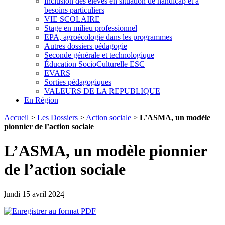
Inclusion des élèves en situation de handicap et à
besoins particuliers
VIE SCOLAIRE
Stage en milieu professionnel
EPA, agroécologie dans les programmes
Autres dossiers pédagogie
Seconde générale et technologique
Éducation SocioCulturelle ESC
EVARS
Sorties pédagogiques
VALEURS DE LA REPUBLIQUE
En Région
Accueil
>
Les Dossiers
>
Action sociale
>
L’ASMA, un modèle
pionnier de l’action sociale
L’ASMA, un modèle pionnier
de l’action sociale
lundi 15 avril 2024