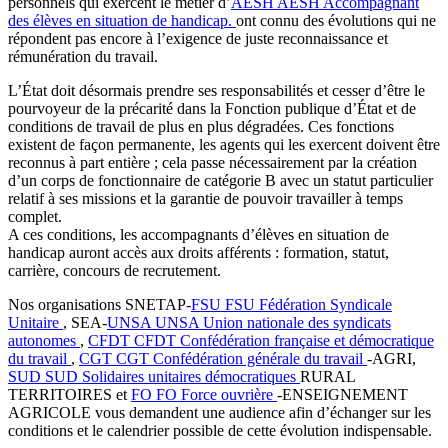
personnels qui exercent le métier d’
AESH
AESH
Accompagnant
des élèves en situation de handicap.
ont connu des évolutions qui ne
répondent pas encore à l’exigence de juste reconnaissance et
rémunération du travail.
L’État doit désormais prendre ses responsabilités et cesser d’être le
pourvoyeur de la précarité dans la Fonction publique d’État et de
conditions de travail de plus en plus dégradées. Ces fonctions
existent de façon permanente, les agents qui les exercent doivent être
reconnus à part entière ; cela passe nécessairement par la création
d’un corps de fonctionnaire de catégorie B avec un statut particulier
relatif à ses missions et la garantie de pouvoir travailler à temps
complet.
A ces conditions, les accompagnants d’élèves en situation de
handicap auront accès aux droits afférents : formation, statut,
carrière, concours de recrutement.
Nos organisations SNETAP-
FSU
FSU
Fédération Syndicale
Unitaire
, SEA-
UNSA
UNSA
Union nationale des syndicats
autonomes
,
CFDT
CFDT
Confédération française et démocratique
du travail
,
CGT
CGT
Confédération générale du travail
-AGRI,
SUD
SUD
Solidaires unitaires démocratiques
RURAL
TERRITOIRES et
FO
FO
Force ouvrière
-ENSEIGNEMENT
AGRICOLE vous demandent une audience afin d’échanger sur les
conditions et le calendrier possible de cette évolution indispensable.