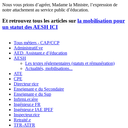
Nous vous prions d’agréer, Madame la Ministre, l’expression de
notre attachement au service public d’éducation.
Et retrouvez tous les articles sur
la mobilisation pour
un statut des AESH ICI
Tous métiers - CAP/CCP
Administratif.ve
AED. Assistant.e d’éducation
AESH
Les textes réglementaires (statuts et rémunération)
Actualités, mobilisations...
ATE
CPE
Directeur·rice
Enseignant·e du Secondaire
Enseignant·e du Sup
Infirmi.er.ière
Ingénieur.e FR
Ingénieur.e IAE IPEF
Inspecteur.rice
Retraité.e
TFR-ATFR