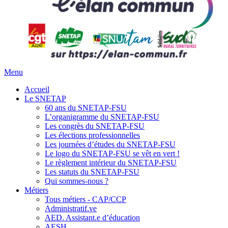
Menu
Accueil
Le SNETAP
60 ans du SNETAP-FSU
L’organigramme du SNETAP-FSU
Les congrès du SNETAP-FSU
Les élections professionnelles
Les journées d’études du SNETAP-FSU
Le logo du SNETAP-FSU se vêt en vert !
Le règlement intérieur du SNETAP-FSU
Les statuts du SNETAP-FSU
Qui sommes-nous ?
Métiers
Tous métiers - CAP/CCP
Administratif.ve
AED. Assistant.e d’éducation
AESH