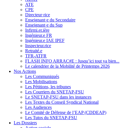
ATE
CPE
Directeur·rice
Enseignant·e du Secondaire
Enseignant·e du Sup
Infirmi.er.ière
Ingénieur.e FR
Ingénieur.e IAE IPEF
Inspecteur.rice
Retraité.e
TFR-ATFR
FLASH INFO ARRAC#E : Jusqu’ici tout va bien...
Le calendrier de la Mobilité de Printemps 2026
Nos Actions
Les Communiqués
Les Mobilisations
Les Pétitions, les tribunes
Les Courriers du SNETAP-FSU
Le SNETAP-FSU dans les instances
Les Textes du Conseil Syndical National
Les Audiences
Le Comité de Défense de l’EAP (CDDEAP)
Les Tutos du SNETAP-FSU
Les Dossiers
Action sociale