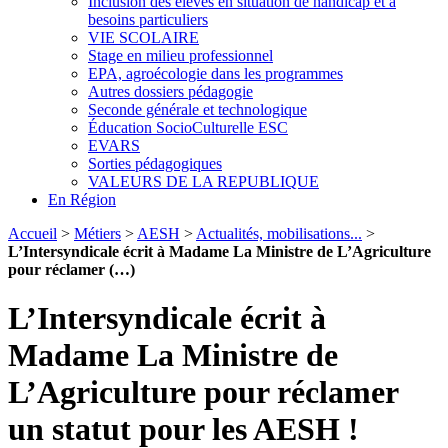
Inclusion des élèves en situation de handicap et à
besoins particuliers
VIE SCOLAIRE
Stage en milieu professionnel
EPA, agroécologie dans les programmes
Autres dossiers pédagogie
Seconde générale et technologique
Éducation SocioCulturelle ESC
EVARS
Sorties pédagogiques
VALEURS DE LA REPUBLIQUE
En Région
Accueil
>
Métiers
>
AESH
>
Actualités, mobilisations...
>
L’Intersyndicale écrit à Madame La Ministre de L’Agriculture
pour réclamer (…)
L’Intersyndicale écrit à
Madame La Ministre de
L’Agriculture pour réclamer
un statut pour les AESH !