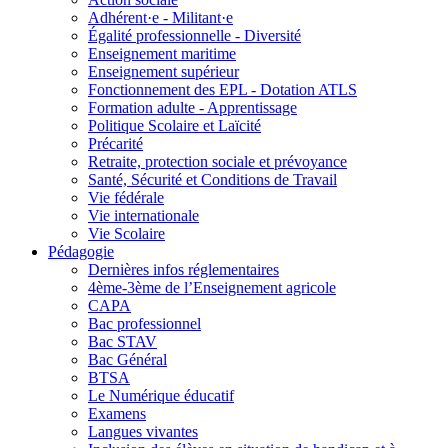
Adhérent·e - Militant·e
Égalité professionnelle - Diversité
Enseignement maritime
Enseignement supérieur
Fonctionnement des EPL - Dotation ATLS
Formation adulte - Apprentissage
Politique Scolaire et Laïcité
Précarité
Retraite, protection sociale et prévoyance
Santé, Sécurité et Conditions de Travail
Vie fédérale
Vie internationale
Vie Scolaire
Pédagogie
Dernières infos réglementaires
4ème-3ème de l’Enseignement agricole
CAPA
Bac professionnel
Bac STAV
Bac Général
BTSA
Le Numérique éducatif
Examens
Langues vivantes