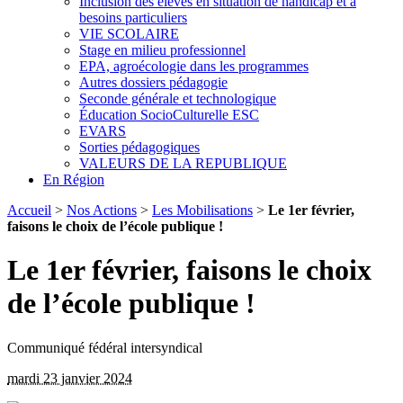
Inclusion des élèves en situation de handicap et à
besoins particuliers
VIE SCOLAIRE
Stage en milieu professionnel
EPA, agroécologie dans les programmes
Autres dossiers pédagogie
Seconde générale et technologique
Éducation SocioCulturelle ESC
EVARS
Sorties pédagogiques
VALEURS DE LA REPUBLIQUE
En Région
Accueil
>
Nos Actions
>
Les Mobilisations
>
Le 1er février,
faisons le choix de l’école publique !
Le 1er février, faisons le choix
de l’école publique !
Communiqué fédéral intersyndical
mardi 23 janvier 2024