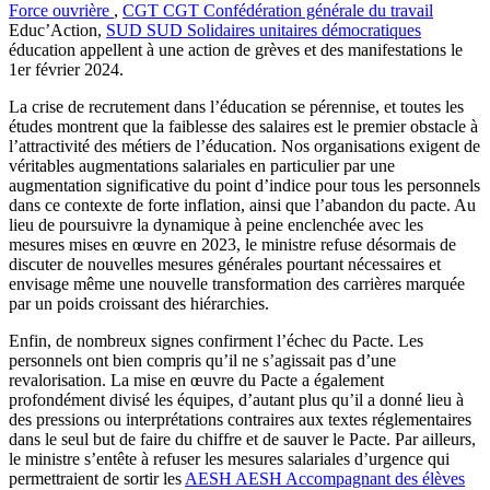
Force ouvrière
,
CGT
CGT
Confédération générale du travail
Educ’Action,
SUD
SUD
Solidaires unitaires démocratiques
éducation appellent à une action de grèves et des manifestations le
1er février 2024.
La crise de recrutement dans l’éducation se pérennise, et toutes les
études montrent que la faiblesse des salaires est le premier obstacle à
l’attractivité des métiers de l’éducation. Nos organisations exigent de
véritables augmentations salariales en particulier par une
augmentation significative du point d’indice pour tous les personnels
dans ce contexte de forte inflation, ainsi que l’abandon du pacte. Au
lieu de poursuivre la dynamique à peine enclenchée avec les
mesures mises en œuvre en 2023, le ministre refuse désormais de
discuter de nouvelles mesures générales pourtant nécessaires et
envisage même une nouvelle transformation des carrières marquée
par un poids croissant des hiérarchies.
Enfin, de nombreux signes confirment l’échec du Pacte. Les
personnels ont bien compris qu’il ne s’agissait pas d’une
revalorisation. La mise en œuvre du Pacte a également
profondément divisé les équipes, d’autant plus qu’il a donné lieu à
des pressions ou interprétations contraires aux textes réglementaires
dans le seul but de faire du chiffre et de sauver le Pacte. Par ailleurs,
le ministre s’entête à refuser les mesures salariales d’urgence qui
permettraient de sortir les
AESH
AESH
Accompagnant des élèves