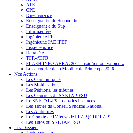
ATE
CPE
Directeur·rice
Enseignant·e du Secondaire
Enseignant·e du Sup
Infirmi.er.ière
Ingénieur.e FR
Ingénieur.e IAE IPEF
Inspecteur.rice
Retraité.e
TFR-ATFR
FLASH INFO ARRAC#E : Jusqu’ici tout va bien...
Le calendrier de la Mobilité de Printemps 2026
Nos Actions
Les Communiqués
Les Mobilisations
Les Pétitions, les tribunes
Les Courriers du SNETAP-FSU
Le SNETAP-FSU dans les instances
Les Textes du Conseil Syndical National
Les Audiences
Le Comité de Défense de l’EAP (CDDEAP)
Les Tutos du SNETAP-FSU
Les Dossiers
Action sociale