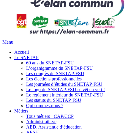
Menu
Accueil
Le SNETAP
60 ans du SNETAP-FSU
L’organigramme du SNETAP-FSU
Les congrès du SNETAP-FSU
Les élections professionnelles
Les journées d’études du SNETAP-FSU
Le logo du SNETAP-FSU se vêt en vert !
Le règlement intérieur du SNETAP-FSU
Les statuts du SNETAP-FSU
Qui sommes-nous ?
Métiers
Tous métiers - CAP/CCP
Administratif.ve
AED. Assistant.e d’éducation
AESH