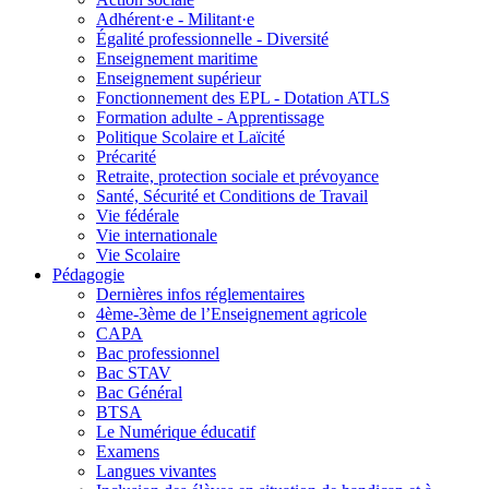
Adhérent·e - Militant·e
Égalité professionnelle - Diversité
Enseignement maritime
Enseignement supérieur
Fonctionnement des EPL - Dotation ATLS
Formation adulte - Apprentissage
Politique Scolaire et Laïcité
Précarité
Retraite, protection sociale et prévoyance
Santé, Sécurité et Conditions de Travail
Vie fédérale
Vie internationale
Vie Scolaire
Pédagogie
Dernières infos réglementaires
4ème-3ème de l’Enseignement agricole
CAPA
Bac professionnel
Bac STAV
Bac Général
BTSA
Le Numérique éducatif
Examens
Langues vivantes