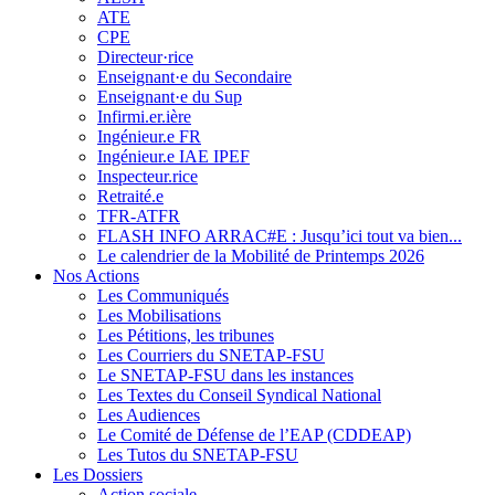
ATE
CPE
Directeur·rice
Enseignant·e du Secondaire
Enseignant·e du Sup
Infirmi.er.ière
Ingénieur.e FR
Ingénieur.e IAE IPEF
Inspecteur.rice
Retraité.e
TFR-ATFR
FLASH INFO ARRAC#E : Jusqu’ici tout va bien...
Le calendrier de la Mobilité de Printemps 2026
Nos Actions
Les Communiqués
Les Mobilisations
Les Pétitions, les tribunes
Les Courriers du SNETAP-FSU
Le SNETAP-FSU dans les instances
Les Textes du Conseil Syndical National
Les Audiences
Le Comité de Défense de l’EAP (CDDEAP)
Les Tutos du SNETAP-FSU
Les Dossiers
Action sociale