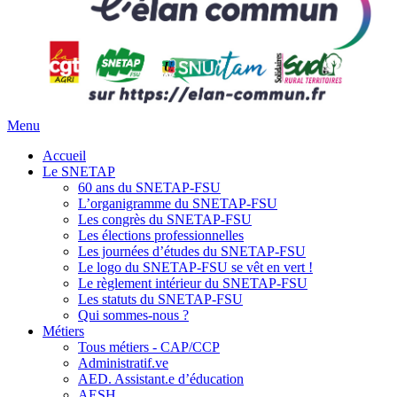
Menu
Accueil
Le SNETAP
60 ans du SNETAP-FSU
L’organigramme du SNETAP-FSU
Les congrès du SNETAP-FSU
Les élections professionnelles
Les journées d’études du SNETAP-FSU
Le logo du SNETAP-FSU se vêt en vert !
Le règlement intérieur du SNETAP-FSU
Les statuts du SNETAP-FSU
Qui sommes-nous ?
Métiers
Tous métiers - CAP/CCP
Administratif.ve
AED. Assistant.e d’éducation
AESH