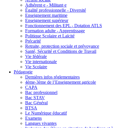
Adhérent·e - Militant·e
Égalité professionnelle - Diversité
Enseignement maritime
Enseignement supérieur
Fonctionnement des EPL - Dotation ATLS
Formation adulte - Apprentissage
Politique Scolaire et Laïcité
Précarité
Retraite, protection sociale et prévoyance
Santé, Sécurité et Conditions de Travail
Vie fédérale
Vie internationale
Vie Scolaire
Pédagogie
Dernières infos réglementaires
4ème-3ème de l’Enseignement agricole
CAPA
Bac professionnel
Bac STAV
Bac Général
BTSA
Le Numérique éducatif
Examens
Langues vivantes