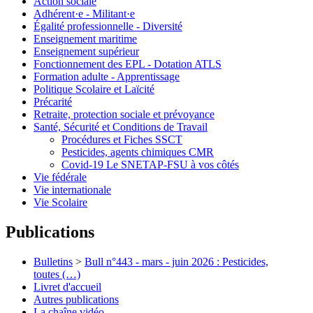
Action sociale
Adhérent·e - Militant·e
Égalité professionnelle - Diversité
Enseignement maritime
Enseignement supérieur
Fonctionnement des EPL - Dotation ATLS
Formation adulte - Apprentissage
Politique Scolaire et Laïcité
Précarité
Retraite, protection sociale et prévoyance
Santé, Sécurité et Conditions de Travail
Procédures et Fiches SSCT
Pesticides, agents chimiques CMR
Covid-19 Le SNETAP-FSU à vos côtés
Vie fédérale
Vie internationale
Vie Scolaire
Publications
Bulletins
>
Bull n°443 - mars - juin 2026 : Pesticides,
toutes (…)
Livret d'accueil
Autres publications
La chaîne vidéo