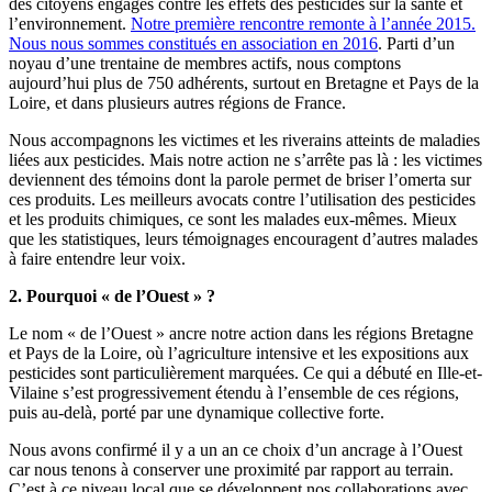
des citoyens engagés contre les effets des pesticides sur la santé et
l’environnement.
Notre première rencontre remonte à l’année 2015.
Nous nous sommes constitués en association en 2016
. Parti d’un
noyau d’une trentaine de membres actifs, nous comptons
aujourd’hui plus de 750 adhérents, surtout en Bretagne et Pays de la
Loire, et dans plusieurs autres régions de France.
Nous accompagnons les victimes et les riverains atteints de maladies
liées aux pesticides. Mais notre action ne s’arrête pas là : les victimes
deviennent des témoins dont la parole permet de briser l’omerta sur
ces produits. Les meilleurs avocats contre l’utilisation des pesticides
et les produits chimiques, ce sont les malades eux-mêmes. Mieux
que les statistiques, leurs témoignages encouragent d’autres malades
à faire entendre leur voix.
2. Pourquoi « de l’Ouest » ?
Le nom « de l’Ouest » ancre notre action dans les régions Bretagne
et Pays de la Loire, où l’agriculture intensive et les expositions aux
pesticides sont particulièrement marquées. Ce qui a débuté en Ille-et-
Vilaine s’est progressivement étendu à l’ensemble de ces régions,
puis au-delà, porté par une dynamique collective forte.
Nous avons confirmé il y a un an ce choix d’un ancrage à l’Ouest
car nous tenons à conserver une proximité par rapport au terrain.
C’est à ce niveau local que se développent nos collaborations avec