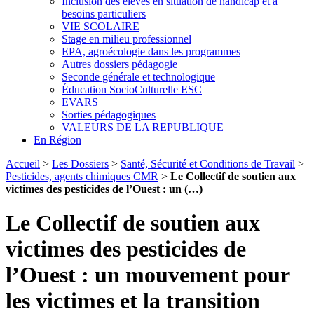
Inclusion des élèves en situation de handicap et à
besoins particuliers
VIE SCOLAIRE
Stage en milieu professionnel
EPA, agroécologie dans les programmes
Autres dossiers pédagogie
Seconde générale et technologique
Éducation SocioCulturelle ESC
EVARS
Sorties pédagogiques
VALEURS DE LA REPUBLIQUE
En Région
Accueil
>
Les Dossiers
>
Santé, Sécurité et Conditions de Travail
>
Pesticides, agents chimiques CMR
>
Le Collectif de soutien aux
victimes des pesticides de l’Ouest : un (…)
Le Collectif de soutien aux
victimes des pesticides de
l’Ouest : un mouvement pour
les victimes et la transition