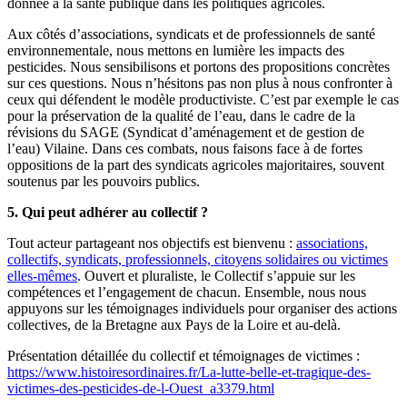
donnée à la santé publique dans les politiques agricoles.
Aux côtés d’associations, syndicats et de professionnels de santé
environnementale, nous mettons en lumière les impacts des
pesticides. Nous sensibilisons et portons des propositions concrètes
sur ces questions. Nous n’hésitons pas non plus à nous confronter à
ceux qui défendent le modèle productiviste. C’est par exemple le cas
pour la préservation de la qualité de l’eau, dans le cadre de la
révisions du SAGE (Syndicat d’aménagement et de gestion de
l’eau) Vilaine. Dans ces combats, nous faisons face à de fortes
oppositions de la part des syndicats agricoles majoritaires, souvent
soutenus par les pouvoirs publics.
5. Qui peut adhérer au collectif ?
Tout acteur partageant nos objectifs est bienvenu :
associations,
collectifs, syndicats, professionnels, citoyens solidaires ou victimes
elles-mêmes
. Ouvert et pluraliste, le Collectif s’appuie sur les
compétences et l’engagement de chacun. Ensemble, nous nous
appuyons sur les témoignages individuels pour organiser des actions
collectives, de la Bretagne aux Pays de la Loire et au-delà.
Présentation détaillée du collectif et témoignages de victimes :
https://www.histoiresordinaires.fr/La-lutte-belle-et-tragique-des-
victimes-des-pesticides-de-l-Ouest_a3379.html