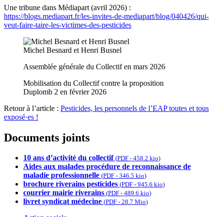
Une tribune dans Médiapart (avril 2026) :
https://blogs.mediapart.fr/les-invites-de-mediapart/blog/040426/qui-
veut-faire-taire-les-victimes-des-pesticides
Michel Besnard et Henri Busnel
Assemblée générale du Collectif en mars 2026
Mobilisation du Collectif contre la proposition
Duplomb 2 en février 2026
Retour à l’article :
Pesticides, les personnels de l’EAP toutes et tous
exposé·es !
Documents joints
10 ans d’activité du collectif
(
PDF
-
458.2 kio
)
Aides aux malades procédure de reconnaissance de
maladie professionnelle
(
PDF
-
346.5 kio
)
brochure riverains pesticides
(
PDF
-
945.6 kio
)
courrier mairie riverains
(
PDF
-
489.6 kio
)
livret syndicat médecine
(
PDF
-
28.7 Mio
)