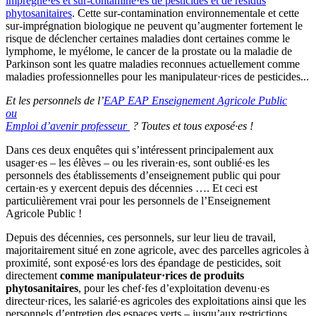
imprégné·es et sur-contaminé·es de pesticides et de résidus
phytosanitaires
. Cette sur-contamination environnementale et cette
sur-imprégnation biologique ne peuvent qu’augmenter fortement le
risque de déclencher certaines maladies dont certaines comme le
lymphome, le myélome, le cancer de la prostate ou la maladie de
Parkinson sont les quatre maladies reconnues actuellement comme
maladies professionnelles pour les manipulateur·rices de pesticides...
Et les personnels de l’
EAP
EAP
Enseignement Agricole Public
ou
Emploi d’avenir professeur
? Toutes et tous exposé·es !
Dans ces deux enquêtes qui s’intéressent principalement aux
usager·es – les élèves – ou les riverain·es, sont oublié·es les
personnels des établissements d’enseignement public qui pour
certain·es y exercent depuis des décennies …. Et ceci est
particulièrement vrai pour les personnels de l’Enseignement
Agricole Public !
Depuis des décennies, ces personnels, sur leur lieu de travail,
majoritairement situé en zone agricole, avec des parcelles agricoles à
proximité, sont exposé·es lors des épandage de pesticides, soit
directement
comme manipulateur·rices de produits
phytosanitaires
, pour les chef·fes d’exploitation devenu·es
directeur·rices, les salarié·es agricoles des exploitations ainsi que les
personnels d’entretien des espaces verts – jusqu’aux restrictions