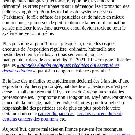
hémopathies malignes (myélome, lymphome), les études
ont
démontré les effets perturbateurs sur l’hématopoïèse (formation des
cellules sanguines). Pour les maladies du système nerveux
(Parkinson), le rôle néfaste des pesticides est de mieux en mieux
connu dans le processus de perturbation de la neuroinflammation
sensée protéger le système nerveux et qui devient toxique pour le
système nerveux lui-même.
Plus personne aujourd’hui (ou presque...), ne nie les risques
encourus de l’exposition régulière, ordinaire, habituelle aux
pesticides et leurs résidus… et pas seulement pour les
manipulateur·rices de ces produits. En 2021, l’Inserm pouvait écrire
que les
« données épidémiologiques récoltées ont estompé les
derniers doutes »
quant à la dangerosité de ces produits !
Et la liste des maladies potentiellement déclenchées à la suite d’une
exposition régulière, prolongée, habituelle aux pesticides n’est pas
close… malheureusement ! Il y a celles déjà reconnues maladies
professionnelles, Lymphome non Hodgkinien, Myélome, Parkinson,
cancer de la prostate, mais il en existe d’autres pour lesquelles la
responsabilité des pesticides est de plus en plus probable voire
certaine comme le
cancer du pancréas
,
certains cancers du sein
,
certains cancers des poumons
etc...
Aujourd’hui, quatre maladies en France peuvent être reconnues
comme maladie professionnelle dans certaines conditions : le
cancer