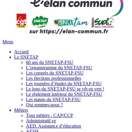
Menu
Accueil
Le SNETAP
60 ans du SNETAP-FSU
L’organigramme du SNETAP-FSU
Les congrès du SNETAP-FSU
Les élections professionnelles
Les journées d’études du SNETAP-FSU
Le logo du SNETAP-FSU se vêt en vert !
Le règlement intérieur du SNETAP-FSU
Les statuts du SNETAP-FSU
Qui sommes-nous ?
Métiers
Tous métiers - CAP/CCP
Administratif.ve
AED. Assistant.e d’éducation
AESH