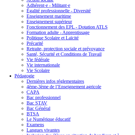
Adhérent·e - Militant·e
Égalité professionnelle - Diversité
Enseignement maritime
Enseignement supérieur
Fonctionnement des EPL - Dotation ATLS
Formation adulte - Apprentissage
Politique Scolaire et Laïcité
Précarité
Retraite, protection sociale et prévoyance
Santé, Sécurité et Conditions de Travail
Vie fédérale
Vie internationale
Vie Scolaire
Pédagogie
Dernières infos réglementaires
4ème-3ème de l’Enseignement agricole
CAPA
Bac professionnel
Bac STAV
Bac Général
BTSA
Le Numérique éducatif
Examens
Langues vivantes