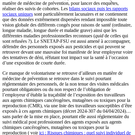
matière de médecine de prévention, pour lancer des enquêtes,
réaliser des suivis de cohortes. Les
bilans sociaux puis les rapports
sociaux uniques
sont particulièrement lacunaires et ne contiennent
que des données extrêmement dispersées rendant impossible toute
vision globale des différents congés pour raisons de santé (ordinaire,
longue maladie, longue durée et maladie grave) ainsi que les
différentes maladies professionnelles reconnues (
quid
de celles qui
sont refusées ?). Le SNETAP-FSU est aussi amené à accompagner,
défendre des personnels exposés aux pesticides et qui peuvent se
retrouver devant une mauvaise foi manifeste de leur employeur voire
des tentatives de déni, réfutant tout impact sur la santé à l’occasion
d’une exposition de courte durée.
Ce manque de volontarisme se retrouve d’ailleurs en matière de
médecine de prévention se retrouve dans le suivi pourtant
réglementaire des personnels, de la non tenue des visites médicales
pourtant obligatoires ou du non respect de l’obligation de
l’employeur d’établir la traçabilité de l’exposition des travailleurs
aux agents chimiques cancérogènes, mutagènes ou toxiques pour la
reproduction (CMR), via une
liste des travailleurs susceptibles d’être
exposés à ces agents chimiques (décret 2024-307 du 04/04/2024)…
sans parler de la mise en place, pourtant elle aussi réglementaire du
suivi médical post professionnel des agents exposés aux agents
chimiques cancérogènes, mutagènes ou toxiques pour la
reproduction ( voir
ici : Risques chimiques : quel suivi individuel de