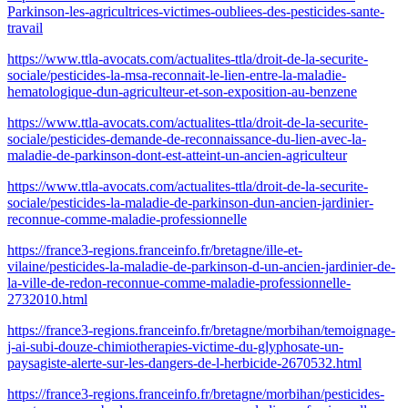
Parkinson-les-agricultrices-victimes-oubliees-des-pesticides-sante-
travail
https://www.ttla-avocats.com/actualites-ttla/droit-de-la-securite-
sociale/pesticides-la-msa-reconnait-le-lien-entre-la-maladie-
hematologique-dun-agriculteur-et-son-exposition-au-benzene
https://www.ttla-avocats.com/actualites-ttla/droit-de-la-securite-
sociale/pesticides-demande-de-reconnaissance-du-lien-avec-la-
maladie-de-parkinson-dont-est-atteint-un-ancien-agriculteur
https://www.ttla-avocats.com/actualites-ttla/droit-de-la-securite-
sociale/pesticides-la-maladie-de-parkinson-dun-ancien-jardinier-
reconnue-comme-maladie-professionnelle
https://france3-regions.franceinfo.fr/bretagne/ille-et-
vilaine/pesticides-la-maladie-de-parkinson-d-un-ancien-jardinier-de-
la-ville-de-redon-reconnue-comme-maladie-professionnelle-
2732010.html
https://france3-regions.franceinfo.fr/bretagne/morbihan/temoignage-
j-ai-subi-douze-chimiotherapies-victime-du-glyphosate-un-
paysagiste-alerte-sur-les-dangers-de-l-herbicide-2670532.html
https://france3-regions.franceinfo.fr/bretagne/morbihan/pesticides-