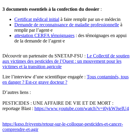
3 documents essentiels à la confection du dossier
:
Certificat médical initial
à faire remplir par un·e médecin
Demande de reconnaissance de maladie professionnelle
à
remplir par l’agent·e
attestation CERFA témoignages
: des témoignages en appui
de la demande de l’agent·e
Découvrir un partenaire du SNETAP-FSU :
Le Collectif de soutien
aux victimes des pesticides de l’Ouest : un mouvement pour les
victimes et la transition agricole
Lire l’interview d’une scientifique engagée :
Tous contaminés, tous
en danger ? Est-ce grave docteur ?
D’autres liens :
PESTICIDES : UNE AFFAIRE DE VIE ET DE MORT :
reportage Blast :
https://www.youtube.com/watch?v=i0ykWJseIU4
https://kgso.fr/events/retour-sur-le-colloque-pesticides-et-cancer-
comprendre-et-agir