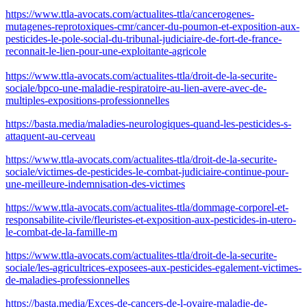
https://www.ttla-avocats.com/actualites-ttla/cancerogenes-
mutagenes-reprotoxiques-cmr/cancer-du-poumon-et-exposition-aux-
pesticides-le-pole-social-du-tribunal-judiciaire-de-fort-de-france-
reconnait-le-lien-pour-une-exploitante-agricole
https://www.ttla-avocats.com/actualites-ttla/droit-de-la-securite-
sociale/bpco-une-maladie-respiratoire-au-lien-avere-avec-de-
multiples-expositions-professionnelles
https://basta.media/maladies-neurologiques-quand-les-pesticides-s-
attaquent-au-cerveau
https://www.ttla-avocats.com/actualites-ttla/droit-de-la-securite-
sociale/victimes-de-pesticides-le-combat-judiciaire-continue-pour-
une-meilleure-indemnisation-des-victimes
https://www.ttla-avocats.com/actualites-ttla/dommage-corporel-et-
responsabilite-civile/fleuristes-et-exposition-aux-pesticides-in-utero-
le-combat-de-la-famille-m
https://www.ttla-avocats.com/actualites-ttla/droit-de-la-securite-
sociale/les-agricultrices-exposees-aux-pesticides-egalement-victimes-
de-maladies-professionnelles
https://basta.media/Exces-de-cancers-de-l-ovaire-maladie-de-