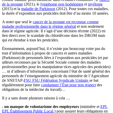
de la prostate
(2021), le
lymphome non hodgkinien
et
myélome
(2015) et la
maladie de Parkinson
(2012). Pour toutes ces maladies,
la durée d’exposition aux pesticides doit être d’au moins 10 années.
A noter que seul le
cancer de la prostate est reconnue comme
maladie professionnelle dans le régime général
et non seulement
dans le régime agricole. Il s’agit d’une décision récente (2022) en
lien direct avec le scandale du chlordécone dans les DROM mais
qui est étendue à tous les pesticides.
Étonnamment, aujourd’hui, il n’existe pas beaucoup voire pas du
tout d’information à propos de cancers et autres maladies
(Parkinson) de personnels liées à l’exposition aux pesticides (et par
ailleurs reconnues par la Sécurité Sociale comme des maladies
professionnelles pour les manipulateur·rices agricoles des pesticides)
… ni d’ailleurs d’informations concernant l’état de santé général des
personnels de l’enseignement agricole du ministère de l’Agriculture
(le SNETAP-
FSU
FSU
Fédération Syndicale Unitaire
se bat
régulièrement pour faire
condamner l’État pour non respect
des
obligations de la médecine du travail)…
Il y a sans doute plusieurs raisons à cela …
- un manque de volontarisme des employeurs
(ministère et
EPL
EPL
Établissement Public Local
) pour assurer leurs obligations en