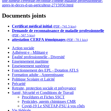
une-tumeur-cerebrale-reconnue-comme-maladie-professionnelle-
apres-le-deces-d-un-agriculteur-2715950.html
Documents joints
Certificat médical initial
(
PDF
-
741.5 kio
)
Demande de reconnaissance de maladie professionnelle
(
PDF
-
567.5 kio
)
attestation CERFA témoignages
(
PDF
-
70.1 kio
)
Action sociale
Adhérent·e - Militant·e
Égalité professionnelle - Diversité
Enseignement maritime
Enseignement supérieur
Fonctionnement des EPL - Dotation ATLS
Formation adulte - Apprentissage
Politique Scolaire et Laïcité
Précarité
Retraite, protection sociale et prévoyance
Santé, Sécurité et Conditions de Travail
Procédures et Fiches SSCT
Pesticides, agents chimiques CMR
Covid-19 Le SNETAP-FSU à vos côtés
Vie fédérale