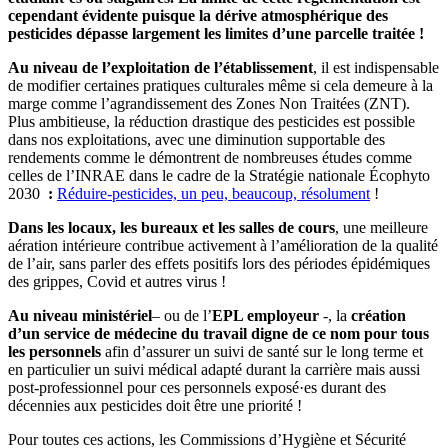
cependant évidente puisque la dérive atmosphérique des
pesticides dépasse largement les limites d’une parcelle traitée !
Au niveau de l’exploitation de l’établissement
, il est indispensable
de modifier certaines pratiques culturales même si cela demeure à la
marge comme l’agrandissement des Zones Non Traitées (ZNT).
Plus ambitieuse, la réduction drastique des pesticides est possible
dans nos exploitations, avec une diminution supportable des
rendements comme le démontrent de nombreuses études comme
celles de l’INRAE dans le cadre de la Stratégie nationale Écophyto
2030
:
Réduire-pesticides, un peu, beaucoup, résolument
!
Dans les locaux, les bureaux et les salles de cours
, une meilleure
aération intérieure contribue activement à l’amélioration de la qualité
de l’air, sans parler des effets positifs lors des périodes épidémiques
des grippes, Covid et autres virus !
Au niveau ministériel
– ou de l’
EPL employeur
-, la
création
d’un service de médecine du travail digne de ce nom pour tous
les personnels
afin d’assurer un suivi de santé sur le long terme et
en particulier un suivi médical adapté durant la carrière mais aussi
post-professionnel pour ces personnels exposé·es durant des
décennies aux pesticides doit être une priorité !
Pour toutes ces actions, les Commissions d’Hygiène et Sécurité