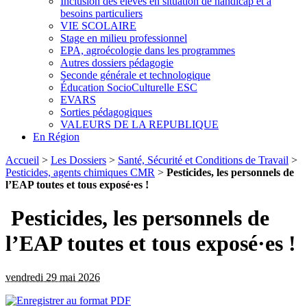
Inclusion des élèves en situation de handicap et à
besoins particuliers
VIE SCOLAIRE
Stage en milieu professionnel
EPA, agroécologie dans les programmes
Autres dossiers pédagogie
Seconde générale et technologique
Éducation SocioCulturelle ESC
EVARS
Sorties pédagogiques
VALEURS DE LA REPUBLIQUE
En Région
Accueil
>
Les Dossiers
>
Santé, Sécurité et Conditions de Travail
>
Pesticides, agents chimiques CMR
>
Pesticides, les personnels de
l’EAP toutes et tous exposé·es !
Pesticides, les personnels de
l’EAP toutes et tous exposé·es !
vendredi 29 mai 2026