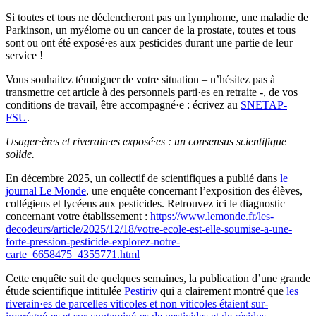
Si toutes et tous ne déclencheront pas un lymphome, une maladie de
Parkinson, un myélome ou un cancer de la prostate, toutes et tous
sont ou ont été exposé·es aux pesticides durant une partie de leur
service !
Vous souhaitez témoigner de votre situation – n’hésitez pas à
transmettre cet article à des personnels parti·es en retraite -, de vos
conditions de travail, être accompagné·e : écrivez au
SNETAP-
FSU
.
Usager·ères et riverain·es exposé·es : un consensus scientifique
solide.
En décembre 2025, un collectif de scientifiques a publié dans
le
journal Le Monde
, une enquête concernant l’exposition des élèves,
collégiens et lycéens aux pesticides. Retrouvez ici le diagnostic
concernant votre établissement :
https://www.lemonde.fr/les-
decodeurs/article/2025/12/18/votre-ecole-est-elle-soumise-a-une-
forte-pression-pesticide-explorez-notre-
carte_6658475_4355771.html
Cette enquête suit de quelques semaines, la publication d’une grande
étude scientifique intitulée
Pestiriv
qui a clairement montré que
les
riverain·es de parcelles viticoles et non viticoles étaient sur-