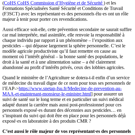
(
CoHS
CoHS
Commission d’Hygiène et de Sécurité
) et les
Formations Spécialisées Santé Sécurité et Conditions de Travail
(F3SCT) avec les représentant·es des personnels élu·es ont un rôle
majeur à tenir pour porter ces revendications.
Aussi efficace soit-elle, cette prévention secondaire ne saurait suffire
car mal interprétée, mal assimilée, elle renvoie la responsabilité à
chaque individu par rapport à un phénomène – l’exposition aux
pesticides – qui dépasse largement la sphère personnelle. C’est le
modèle agricole productiviste qu’il faut remettre en cause au
moment où l’intérêt général – la bonne santé des populations, le
droit à la santé et à une alimentation saine – a été clairement
abandonné au profit d’intérêts privés, ceux des lobbies agricoles.
Quand le ministère de l’Agriculture se dotera-t-il enfin d’un service
de médecine du travail digne de ce nom pour tous ses personnels de
l’EAP->
https://www.snetap-fsu.fr/Medecine-de-prevention-au-
MAA-et-maintenant-monsieur-le-ministre.html
] pour assurer un
suivi de santé sur le long terme et en particulier un suivi médical
adapté durant la carrière mais aussi post-professionnel pour ces
personnels exposé·es durant des décennies aux pesticides… en
s’inspirant du suivi qui doit être en place pour les personnels déjà
exposé·es en laboratoire à des produits CMR ?
C’est aussi le rôle majeur de vos représentant·es des personnels