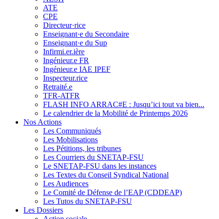
ATE
CPE
Directeur·rice
Enseignant·e du Secondaire
Enseignant·e du Sup
Infirmi.er.ière
Ingénieur.e FR
Ingénieur.e IAE IPEF
Inspecteur.rice
Retraité.e
TFR-ATFR
FLASH INFO ARRAC#E : Jusqu’ici tout va bien...
Le calendrier de la Mobilité de Printemps 2026
Nos Actions
Les Communiqués
Les Mobilisations
Les Pétitions, les tribunes
Les Courriers du SNETAP-FSU
Le SNETAP-FSU dans les instances
Les Textes du Conseil Syndical National
Les Audiences
Le Comité de Défense de l’EAP (CDDEAP)
Les Tutos du SNETAP-FSU
Les Dossiers
Action sociale