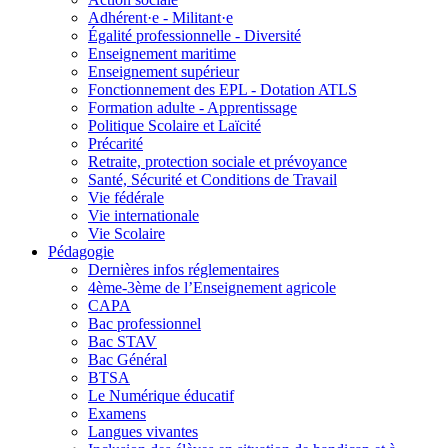
Adhérent·e - Militant·e
Égalité professionnelle - Diversité
Enseignement maritime
Enseignement supérieur
Fonctionnement des EPL - Dotation ATLS
Formation adulte - Apprentissage
Politique Scolaire et Laïcité
Précarité
Retraite, protection sociale et prévoyance
Santé, Sécurité et Conditions de Travail
Vie fédérale
Vie internationale
Vie Scolaire
Pédagogie
Dernières infos réglementaires
4ème-3ème de l’Enseignement agricole
CAPA
Bac professionnel
Bac STAV
Bac Général
BTSA
Le Numérique éducatif
Examens
Langues vivantes