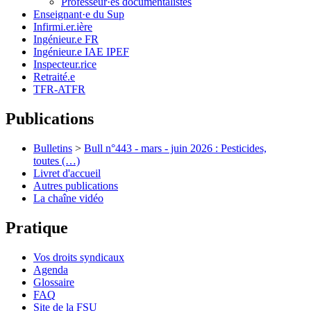
Professeur·es documentalistes
Enseignant·e du Sup
Infirmi.er.ière
Ingénieur.e FR
Ingénieur.e IAE IPEF
Inspecteur.rice
Retraité.e
TFR-ATFR
Publications
Bulletins
>
Bull n°443 - mars - juin 2026 : Pesticides,
toutes (…)
Livret d'accueil
Autres publications
La chaîne vidéo
Pratique
Vos droits syndicaux
Agenda
Glossaire
FAQ
Site de la FSU