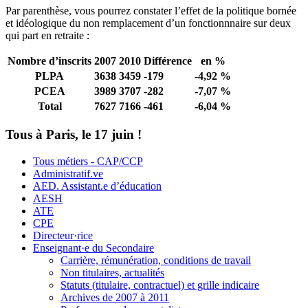
Par parenthèse, vous pourrez constater l’effet de la politique bornée
et idéologique du non remplacement d’un fonctionnnaire sur deux
qui part en retraite :
Nombre d’inscrits
2007
2010
Différence
en %
PLPA
3638
3459
-179
-4,92 %
PCEA
3989
3707
-282
-7,07 %
Total
7627
7166
-461
-6,04 %
Tous à Paris, le 17 juin !
Tous métiers - CAP/CCP
Administratif.ve
AED. Assistant.e d’éducation
AESH
ATE
CPE
Directeur·rice
Enseignant·e du Secondaire
Carrière, rémunération, conditions de travail
Non titulaires, actualités
Statuts (titulaire, contractuel) et grille indicaire
Archives de 2007 à 2011