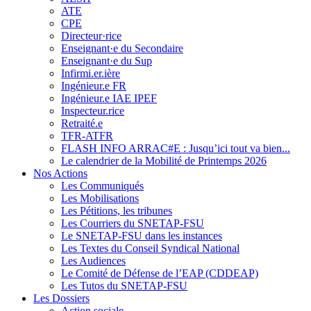
ATE
CPE
Directeur·rice
Enseignant·e du Secondaire
Enseignant·e du Sup
Infirmi.er.ière
Ingénieur.e FR
Ingénieur.e IAE IPEF
Inspecteur.rice
Retraité.e
TFR-ATFR
FLASH INFO ARRAC#E : Jusqu’ici tout va bien...
Le calendrier de la Mobilité de Printemps 2026
Nos Actions
Les Communiqués
Les Mobilisations
Les Pétitions, les tribunes
Les Courriers du SNETAP-FSU
Le SNETAP-FSU dans les instances
Les Textes du Conseil Syndical National
Les Audiences
Le Comité de Défense de l’EAP (CDDEAP)
Les Tutos du SNETAP-FSU
Les Dossiers
Action sociale