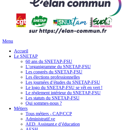
Menu
Accueil
Le SNETAP
60 ans du SNETAP-FSU
L’organigramme du SNETAP-FSU
Les congrès du SNETAP-FSU
Les élections professionnelles
Les journées d’études du SNETAP-FSU
Le logo du SNETAP-FSU se vêt en vert !
Le règlement intérieur du SNETAP-FSU
Les statuts du SNETAP-FSU
Qui sommes-nous ?
Métiers
Tous métiers - CAP/CCP
Administratif.ve
AED. Assistant.e d’éducation
AESH