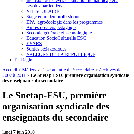
Inclusion des élèves en situation de handicap et à
besoins particuliers
VIE SCOLAIRE
Stage en milieu professionnel
EPA, agroécologie dans les programmes
Autres dossiers pédagogie
Seconde générale et technologique
Éducation SocioCulturelle ESC
EVARS
Sorties pédagogiques
VALEURS DE LA REPUBLIQUE
En Région
Accueil
>
Métiers
>
Enseignant·e du Secondaire
>
Archives de
2007 à 2011
>
Le Snetap-FSU, première organisation syndicale
des enseignants du secondaire
Le Snetap-FSU, première
organisation syndicale des
enseignants du secondaire
lundi 7 juin 2010