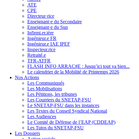
ATE
CPE
Directeur·rice
Enseignant·e du Secondaire
Enseignant·e du Sup
Infirmi.er.ière
Ingénieur.e FR
Ingénieur.e IAE IPEF
Inspecteur.rice
Retraité.e
TFR-ATFR
FLASH INFO ARRAC#E : Jusqu’ici tout va bien...
Le calendrier de la Mobilité de Printemps 2026
Nos Actions
Les Communiqués
Les Mobilisations
Les Pétitions, les tribunes
Les Courriers du SNETAP-FSU
Le SNETAP-FSU dans les instances
Les Textes du Conseil Syndical National
Les Audiences
Le Comité de Défense de l’EAP (CDDEAP)
Les Tutos du SNETAP-FSU
Les Dossiers
Action sociale