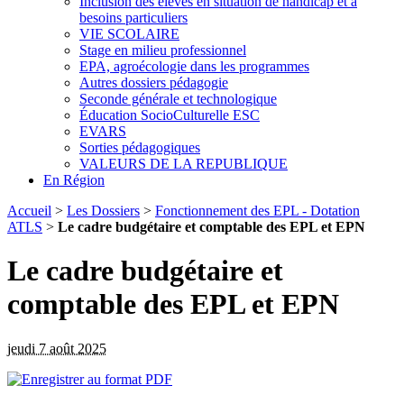
Inclusion des élèves en situation de handicap et à
besoins particuliers
VIE SCOLAIRE
Stage en milieu professionnel
EPA, agroécologie dans les programmes
Autres dossiers pédagogie
Seconde générale et technologique
Éducation SocioCulturelle ESC
EVARS
Sorties pédagogiques
VALEURS DE LA REPUBLIQUE
En Région
Accueil
>
Les Dossiers
>
Fonctionnement des EPL - Dotation
ATLS
>
Le cadre budgétaire et comptable des EPL et EPN
Le cadre budgétaire et
comptable des EPL et EPN
jeudi 7 août 2025