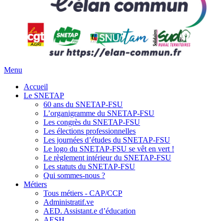
Menu
Accueil
Le SNETAP
60 ans du SNETAP-FSU
L’organigramme du SNETAP-FSU
Les congrès du SNETAP-FSU
Les élections professionnelles
Les journées d’études du SNETAP-FSU
Le logo du SNETAP-FSU se vêt en vert !
Le règlement intérieur du SNETAP-FSU
Les statuts du SNETAP-FSU
Qui sommes-nous ?
Métiers
Tous métiers - CAP/CCP
Administratif.ve
AED. Assistant.e d’éducation
AESH