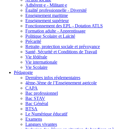
Adhérent·e - Militant·e
Égalité professionnelle - Diversité
Enseignement maritime
Enseignement supérieur
Fonctionnement des EPL - Dotation ATLS
Formation adulte - Apprentissage
Politique Scolaire et Laïcité
Précarité
Retraite, protection sociale et prévoyance
Santé, Sécurité et Conditions de Travail
Vie fédérale
Vie internationale
Vie Scolaire
Pédagogie
Dernières infos réglementaires
4ème-3ème de l’Enseignement agricole
CAPA
Bac professionnel
Bac STAV
Bac Général
BTSA
Le Numérique éducatif
Examens
Langues vivantes