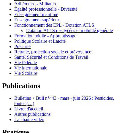
Adhérent·e - Militant·e
Égalité professionnelle - Diversité
Enseignement maritime
Enseignement supérieur
Fonctionnement des EPL - Dotation ATLS
Dotation ATLS des lycées et mobilité générale
Formation adulte - Apprentissage
Politique Scolaire et Laïcité
Précarité
Retraite, protection sociale et prévoyance
Santé, Sécurité et Conditions de Travail
Vie fédérale
Vie internationale
Vie Scolaire
Publications
Bulletins
>
Bull n°443 - mars - juin 2026 : Pesticides,
toutes (…)
Livret d'accueil
Autres publications
La chaîne vidéo
Pratique