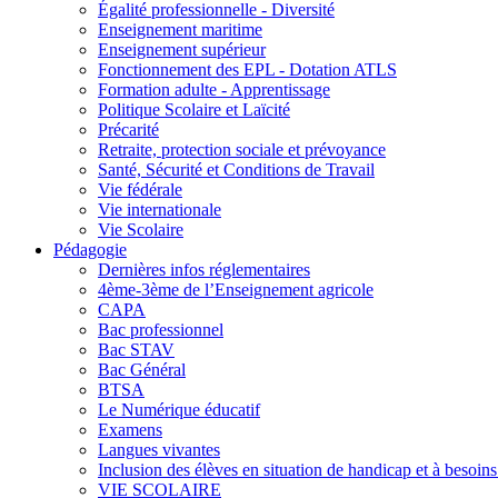
Égalité professionnelle - Diversité
Enseignement maritime
Enseignement supérieur
Fonctionnement des EPL - Dotation ATLS
Formation adulte - Apprentissage
Politique Scolaire et Laïcité
Précarité
Retraite, protection sociale et prévoyance
Santé, Sécurité et Conditions de Travail
Vie fédérale
Vie internationale
Vie Scolaire
Pédagogie
Dernières infos réglementaires
4ème-3ème de l’Enseignement agricole
CAPA
Bac professionnel
Bac STAV
Bac Général
BTSA
Le Numérique éducatif
Examens
Langues vivantes
Inclusion des élèves en situation de handicap et à besoins 
VIE SCOLAIRE