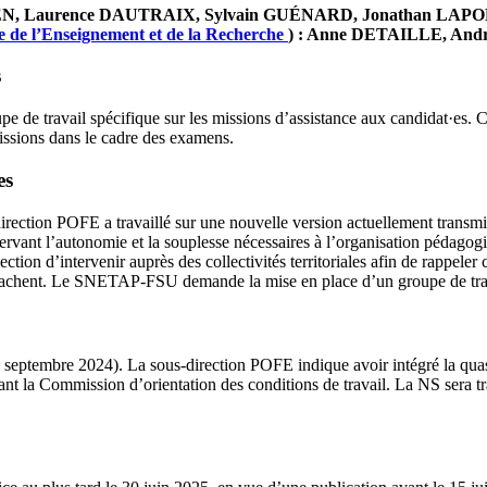
EUNVEN, Laurence DAUTRAIX, Sylvain GUÉNARD, Jonathan L
e de l’Enseignement et de la Recherche
) : Anne DETAILLE, And
s
 de travail spécifique sur les missions d’assistance aux candidat·es. Ce 
issions dans le cadre des examens.
es
s-direction POFE a travaillé sur une nouvelle version actuellement tra
rvant l’autonomie et la souplesse nécessaires à l’organisation pédagogi
on d’intervenir auprès des collectivités territoriales afin de rappeler ce
rattachent. Le SNETAP-FSU demande la mise en place d’un groupe de trava
e en septembre 2024). La sous-direction POFE indique avoir intégré la qu
vant la Commission d’orientation des conditions de travail. La NS sera 