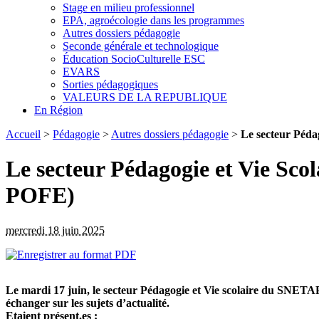
Stage en milieu professionnel
EPA, agroécologie dans les programmes
Autres dossiers pédagogie
Seconde générale et technologique
Éducation SocioCulturelle ESC
EVARS
Sorties pédagogiques
VALEURS DE LA REPUBLIQUE
En Région
Accueil
>
Pédagogie
>
Autres dossiers pédagogie
>
Le secteur Péd
Le secteur Pédagogie et Vie Sc
POFE)
mercredi 18 juin 2025
Le mardi 17 juin, le secteur Pédagogie et Vie scolaire du SNETA
échanger sur les sujets d’actualité.
Etaient présent.es :