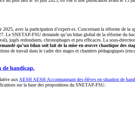
au plus tard le 30 juin 2025, en vue d’une publication avant le 15 ju
e 2025, avec la participation d’expert·es. Concernant la réforme de la 
27. Le SNETAP‑FSU demande qu’un bilan global de la réforme du bac pro
n’Éval), jugés redondants, chronophages et peu efficaces. La sous-directi
 demandé qu’un bilan soit fait de la mise en œuvre chaotique des s
ions de travail dans le cadre des stages et chantiers pédagogiques (enc
n de handicap.
lative aux
AESH
AESH
Accompagnant des élèves en situation de hand
larifications sur la base des propositions du SNETAP‑FSU.