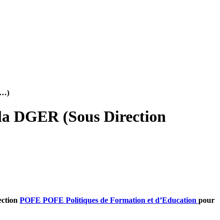
(…)
 la DGER (Sous Direction
ection
POFE
POFE
Po
litiques de
F
ormation et d’
E
ducation
pour