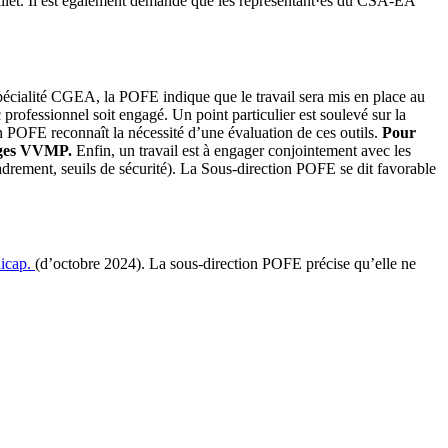
illet. Il est également demandé que les représentant·es du CSA‑EA
spécialité CGEA, la POFE indique que le travail sera mis en place au
fessionnel soit engagé. Un point particulier est soulevé sur la
on POFE reconnaît la nécessité d’une évaluation de ces outils.
Pour
tages VVMP.
Enfin, un travail est à engager conjointement avec les
adrement, seuils de sécurité). La Sous-direction POFE se dit favorable
icap.
(d’octobre 2024). La sous-direction POFE précise qu’elle ne