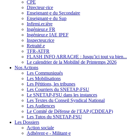
CPE
Directeur·rice
Enseignant·e du Secondaire
Enseignant·e du Sup
Infirmi.er.ière
Ingénieur.e FR
Ingénieur.e IAE IPEF
Inspecteur.rice
Retraité.e
TFR-ATFR
FLASH INFO ARRAC#E : Jusqu’ici tout va bien...
Le calendrier de la Mobilité de Printemps 2026
Nos Actions
Les Communiqués
Les Mobilisations
Les Pétitions, les tribunes
Les Courriers du SNETAP-FSU
Le SNETAP-FSU dans les instances
Les Textes du Conseil Syndical National
Les Audiences
Le Comité de Défense de l’EAP (CDDEAP)
Les Tutos du SNETAP-FSU
Les Dossiers
Action sociale
Adhérent·e - Militant·e