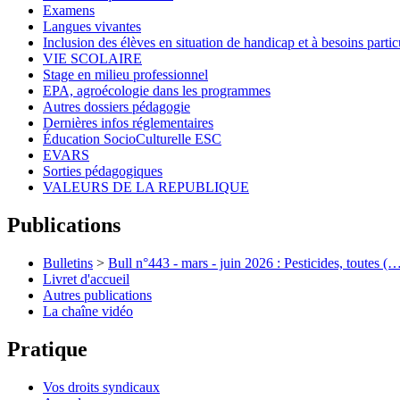
Examens
Langues vivantes
Inclusion des élèves en situation de handicap et à besoins partic
VIE SCOLAIRE
Stage en milieu professionnel
EPA, agroécologie dans les programmes
Autres dossiers pédagogie
Dernières infos réglementaires
Éducation SocioCulturelle ESC
EVARS
Sorties pédagogiques
VALEURS DE LA REPUBLIQUE
Publications
Bulletins
>
Bull n°443 - mars - juin 2026 : Pesticides, toutes (
Livret d'accueil
Autres publications
La chaîne vidéo
Pratique
Vos droits syndicaux