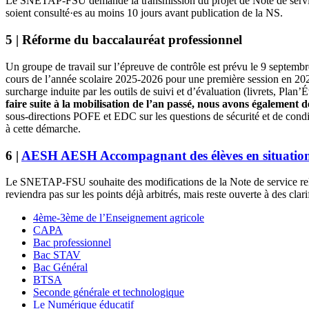
Le SNETAP‑FSU demande la transmission du projet de Note de service 
soient consulté·es au moins 10 jours avant publication de la NS.
5 | Réforme du baccalauréat professionnel
Un groupe de travail sur l’épreuve de contrôle est prévu le 9 septembr
cours de l’année scolaire 2025-2026 pour une première session en 20
surcharge induite par les outils de suivi et d’évaluation (livrets, Pla
faire suite à la mobilisation de l’an passé, nous avons également
sous-directions POFE et EDC sur les questions de sécurité et de condit
à cette démarche.
6 |
AESH
AESH
Accompagnant des élèves en situatio
Le SNETAP‑FSU souhaite des modifications de la Note de service re
reviendra pas sur les points déjà arbitrés, mais reste ouverte à des c
4ème-3ème de l’Enseignement agricole
CAPA
Bac professionnel
Bac STAV
Bac Général
BTSA
Seconde générale et technologique
Le Numérique éducatif