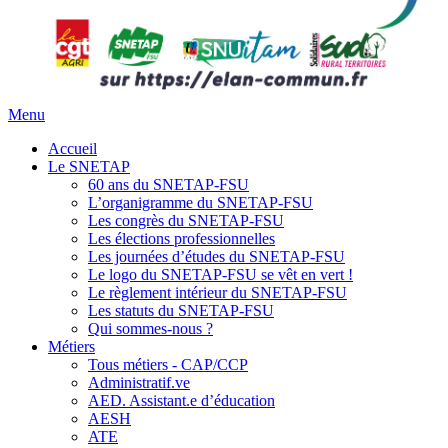
Menu
Accueil
Le SNETAP
60 ans du SNETAP-FSU
L’organigramme du SNETAP-FSU
Les congrès du SNETAP-FSU
Les élections professionnelles
Les journées d’études du SNETAP-FSU
Le logo du SNETAP-FSU se vêt en vert !
Le règlement intérieur du SNETAP-FSU
Les statuts du SNETAP-FSU
Qui sommes-nous ?
Métiers
Tous métiers - CAP/CCP
Administratif.ve
AED. Assistant.e d’éducation
AESH
ATE