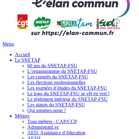
Menu
Accueil
Le SNETAP
60 ans du SNETAP-FSU
L’organigramme du SNETAP-FSU
Les congrès du SNETAP-FSU
Les élections professionnelles
Les journées d’études du SNETAP-FSU
Le logo du SNETAP-FSU se vêt en vert !
Le règlement intérieur du SNETAP-FSU
Les statuts du SNETAP-FSU
Qui sommes-nous ?
Métiers
Tous métiers - CAP/CCP
Administratif.ve
AED. Assistant.e d’éducation
AESH