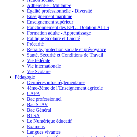
Adhérent·e - Militant·e
Égalité professionnelle - Diversité
Enseignement maritime
Enseignement supérieur
Fonctionnement des EPL - Dotation ATLS
Formation adulte - Apprentissage
Politique Scolaire et Laïcité
Précarité
Retraite, protection sociale et prévoyance
Santé, Sécurité et Conditions de Travail
Vie fédérale
Vie internationale
Vie Scolaire
Pédagogie
Dernières infos réglementaires
4ème-3ème de l’Enseignement agricole
CAPA
Bac professionnel
Bac STAV
Bac Général
BTSA
Le Numérique éducatif
Examens
Langues vivantes