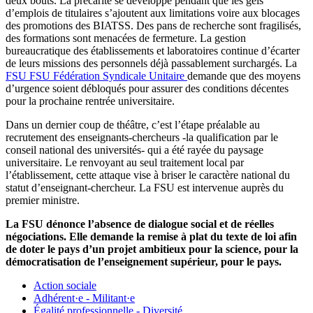
deux bouts. La précarité se développe pendant que les gels
d’emplois de titulaires s’ajoutent aux limitations voire aux blocages
des promotions des BIATSS. Des pans de recherche sont fragilisés,
des formations sont menacées de fermeture. La gestion
bureaucratique des établissements et laboratoires continue d’écarter
de leurs missions des personnels déjà passablement surchargés. La
FSU
FSU
Fédération Syndicale Unitaire
demande que des moyens
d’urgence soient débloqués pour assurer des conditions décentes
pour la prochaine rentrée universitaire.
Dans un dernier coup de théâtre, c’est l’étape préalable au
recrutement des enseignants-chercheurs -la qualification par le
conseil national des universités- qui a été rayée du paysage
universitaire. Le renvoyant au seul traitement local par
l’établissement, cette attaque vise à briser le caractère national du
statut d’enseignant-chercheur. La FSU est intervenue auprès du
premier ministre.
La FSU dénonce l’absence de dialogue social et de réelles
négociations. Elle demande la remise à plat du texte de loi afin
de doter le pays d’un projet ambitieux pour la science, pour la
démocratisation de l’enseignement supérieur, pour le pays.
Action sociale
Adhérent·e - Militant·e
Égalité professionnelle - Diversité