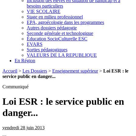
Inclusion des élèves en situation de handicap et à
besoins particuliers
VIE SCOLAIRE
Stage en milieu professionnel
EPA, agroécologie dans les programmes
Autres dossiers pédagogie
Seconde générale et technologique
Éducation SocioCulturelle ESC
EVARS
Sorties pédagogiques
VALEURS DE LA REPUBLIQUE
En Région
Accueil
>
Les Dossiers
>
Enseignement supérieur
>
Loi ESR : le
service public en danger...
Communiqué
Loi ESR : le service public en
danger...
vendredi 28 juin 2013