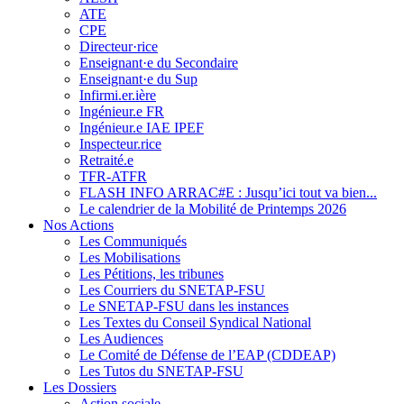
ATE
CPE
Directeur·rice
Enseignant·e du Secondaire
Enseignant·e du Sup
Infirmi.er.ière
Ingénieur.e FR
Ingénieur.e IAE IPEF
Inspecteur.rice
Retraité.e
TFR-ATFR
FLASH INFO ARRAC#E : Jusqu’ici tout va bien...
Le calendrier de la Mobilité de Printemps 2026
Nos Actions
Les Communiqués
Les Mobilisations
Les Pétitions, les tribunes
Les Courriers du SNETAP-FSU
Le SNETAP-FSU dans les instances
Les Textes du Conseil Syndical National
Les Audiences
Le Comité de Défense de l’EAP (CDDEAP)
Les Tutos du SNETAP-FSU
Les Dossiers
Action sociale