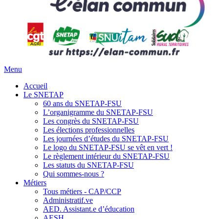
Menu
Accueil
Le SNETAP
60 ans du SNETAP-FSU
L’organigramme du SNETAP-FSU
Les congrès du SNETAP-FSU
Les élections professionnelles
Les journées d’études du SNETAP-FSU
Le logo du SNETAP-FSU se vêt en vert !
Le règlement intérieur du SNETAP-FSU
Les statuts du SNETAP-FSU
Qui sommes-nous ?
Métiers
Tous métiers - CAP/CCP
Administratif.ve
AED. Assistant.e d’éducation
AESH