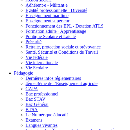
Adhérent·e - Militant·e
Égalité professionnelle - Diversité
Enseignement maritime
Enseignement supérieur
Fonctionnement des EPL - Dotation ATLS
Formation adulte - Apprentissage
Politique Scolaire et Laïcité
Précarité
Retraite, protection sociale et prévoyance
Santé, Sécurité et Conditions de Travail
Vie fédérale
Vie internationale
Vie Scolaire
Pédagogie
Dernières infos réglementaires
4ème-3ème de l’Enseignement agricole
CAPA
Bac professionnel
Bac STAV
Bac Général
BTSA
Le Numérique éducatif
Examens
Langues vivantes