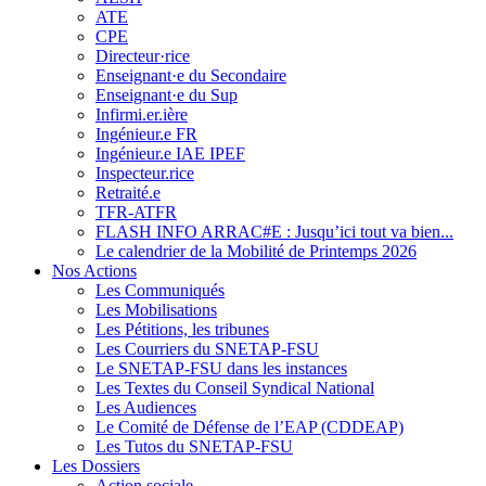
ATE
CPE
Directeur·rice
Enseignant·e du Secondaire
Enseignant·e du Sup
Infirmi.er.ière
Ingénieur.e FR
Ingénieur.e IAE IPEF
Inspecteur.rice
Retraité.e
TFR-ATFR
FLASH INFO ARRAC#E : Jusqu’ici tout va bien...
Le calendrier de la Mobilité de Printemps 2026
Nos Actions
Les Communiqués
Les Mobilisations
Les Pétitions, les tribunes
Les Courriers du SNETAP-FSU
Le SNETAP-FSU dans les instances
Les Textes du Conseil Syndical National
Les Audiences
Le Comité de Défense de l’EAP (CDDEAP)
Les Tutos du SNETAP-FSU
Les Dossiers
Action sociale