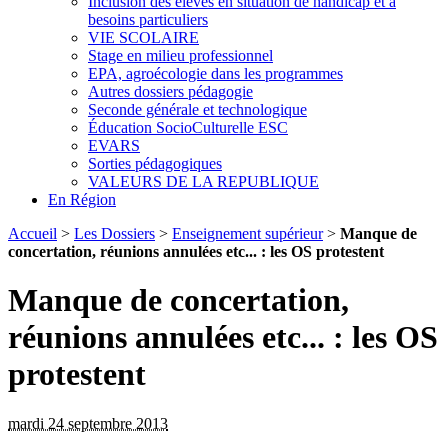
Inclusion des élèves en situation de handicap et à
besoins particuliers
VIE SCOLAIRE
Stage en milieu professionnel
EPA, agroécologie dans les programmes
Autres dossiers pédagogie
Seconde générale et technologique
Éducation SocioCulturelle ESC
EVARS
Sorties pédagogiques
VALEURS DE LA REPUBLIQUE
En Région
Accueil
>
Les Dossiers
>
Enseignement supérieur
>
Manque de
concertation, réunions annulées etc... : les OS protestent
Manque de concertation,
réunions annulées etc... : les OS
protestent
mardi 24 septembre 2013