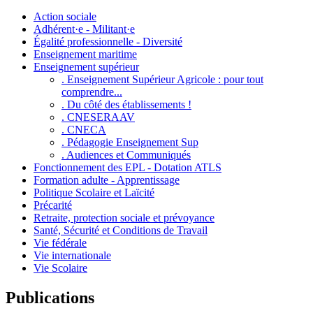
Action sociale
Adhérent·e - Militant·e
Égalité professionnelle - Diversité
Enseignement maritime
Enseignement supérieur
. Enseignement Supérieur Agricole : pour tout
comprendre...
. Du côté des établissements !
. CNESERAAV
. CNECA
. Pédagogie Enseignement Sup
. Audiences et Communiqués
Fonctionnement des EPL - Dotation ATLS
Formation adulte - Apprentissage
Politique Scolaire et Laïcité
Précarité
Retraite, protection sociale et prévoyance
Santé, Sécurité et Conditions de Travail
Vie fédérale
Vie internationale
Vie Scolaire
Publications