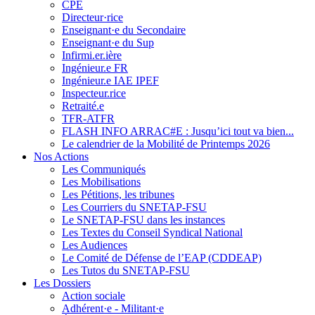
CPE
Directeur·rice
Enseignant·e du Secondaire
Enseignant·e du Sup
Infirmi.er.ière
Ingénieur.e FR
Ingénieur.e IAE IPEF
Inspecteur.rice
Retraité.e
TFR-ATFR
FLASH INFO ARRAC#E : Jusqu’ici tout va bien...
Le calendrier de la Mobilité de Printemps 2026
Nos Actions
Les Communiqués
Les Mobilisations
Les Pétitions, les tribunes
Les Courriers du SNETAP-FSU
Le SNETAP-FSU dans les instances
Les Textes du Conseil Syndical National
Les Audiences
Le Comité de Défense de l’EAP (CDDEAP)
Les Tutos du SNETAP-FSU
Les Dossiers
Action sociale
Adhérent·e - Militant·e