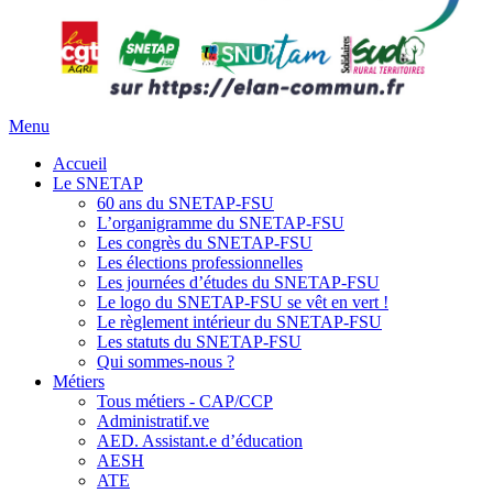
Menu
Accueil
Le SNETAP
60 ans du SNETAP-FSU
L’organigramme du SNETAP-FSU
Les congrès du SNETAP-FSU
Les élections professionnelles
Les journées d’études du SNETAP-FSU
Le logo du SNETAP-FSU se vêt en vert !
Le règlement intérieur du SNETAP-FSU
Les statuts du SNETAP-FSU
Qui sommes-nous ?
Métiers
Tous métiers - CAP/CCP
Administratif.ve
AED. Assistant.e d’éducation
AESH
ATE