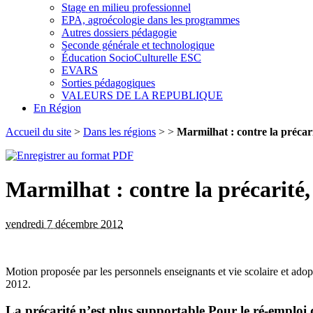
Stage en milieu professionnel
EPA, agroécologie dans les programmes
Autres dossiers pédagogie
Seconde générale et technologique
Éducation SocioCulturelle ESC
EVARS
Sorties pédagogiques
VALEURS DE LA REPUBLIQUE
En Région
Accueil du site
>
Dans les régions
> >
Marmilhat : contre la précar
Marmilhat : contre la précarité
vendredi 7 décembre 2012
Motion proposée par les personnels enseignants et vie scolaire et ado
2012.
La précarité n’est plus supportable Pour le ré-emploi 