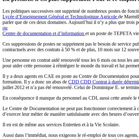
Les politiques successives ont supprimé de nombreux postes de fonctio
Lycée d’Enseignement Général et Technologique Agricole
de Marmilh
parler que de ces deux domaines. Aujourd’hui il n’y a plus que trois 
ou
Centre de documentation et d’information
et un poste de TEPETA vie 
Ces suppressions de postes ne suppriment pas le besoin de service publi
contractuels avec des contrats à 50 % et de plus, 10 mois sur 12 souve
Une personne en contrat aidé renouvelé tous les 6 mois ou tous les ans
pour aider cette personne à réintégrer le monde du travail et lui permet
Il y a deux agents en CAE en poste au Centre de Documentation pour l
formation. Il y a donc un abus de
CDD
CDD
Contrat à durée déterm
juillet 2012 et n’a pas été renouvelé. Celui de Dominique E. se termi
En conséquence il manque du personnel au CDI, aussi cette année le CD
Le Centre de Documentation ne peut pas fonctionner correctement à ce j
d’exercer leur métier de manière satisfaisante avec des heures d’ouver
Il en est de même aux services Entretien et à la Vie Scolaire.
Aussi dans l’immédiat, nous exigeons le ré-emploi de tous ces agents, e