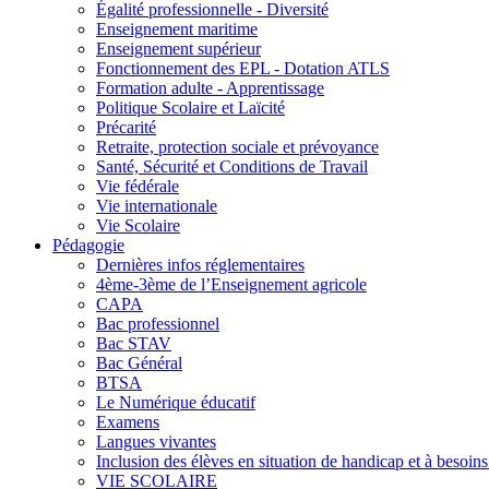
Égalité professionnelle - Diversité
Enseignement maritime
Enseignement supérieur
Fonctionnement des EPL - Dotation ATLS
Formation adulte - Apprentissage
Politique Scolaire et Laïcité
Précarité
Retraite, protection sociale et prévoyance
Santé, Sécurité et Conditions de Travail
Vie fédérale
Vie internationale
Vie Scolaire
Pédagogie
Dernières infos réglementaires
4ème-3ème de l’Enseignement agricole
CAPA
Bac professionnel
Bac STAV
Bac Général
BTSA
Le Numérique éducatif
Examens
Langues vivantes
Inclusion des élèves en situation de handicap et à besoins 
VIE SCOLAIRE