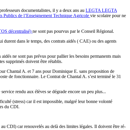
professeurs documentalistes, il y a deux ans au
LEGTA
LEGTA
ts Publics de l’Enseignement Technique Agricole
vie scolaire pour ne
 TOS décentralisé)
ne sont pas pourvus par le Conseil Régional.
qui durent dans le temps, des contrats aidés ( CAE) ou des agents
s aidés ne sont pas prévus pour pallier les besoins permanents mais
tes supprimés doivent être rétablis.
pour Chantal A. et 7 ans pour Dominique E. sans proposition de
poste de fonctionnaire. Le Contrat de Chantal A. s’est terminé le 31
 service rendu aux élèves se dégrade encore un peu plus...
culté (stress) car il est impossible, malgré leur bonne volonté
ers du CDI.
au CDI) car renouvelés au delà des limites légales. Il doivent être ré-