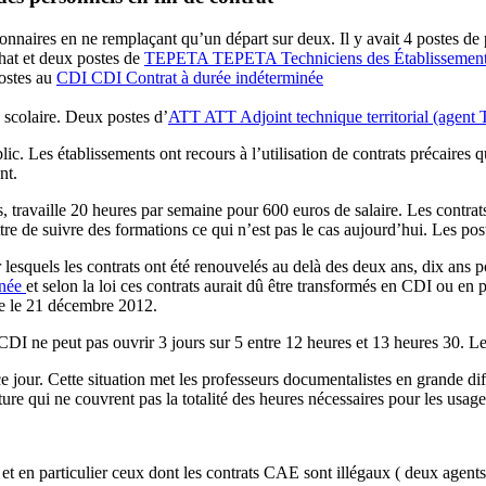
nnaires en ne remplaçant qu’un départ sur deux. Il y avait 4 postes de 
at et deux postes de
TEPETA
TEPETA
Techniciens des Établissemen
postes au
CDI
CDI
Contrat à durée indéterminée
scolaire. Deux postes d’
ATT
ATT
Adjoint technique territorial (agent
c. Les établissements ont recours à l’utilisation de contrats précaires 
nt.
, travaille 20 heures par semaine pour 600 euros de salaire. Les contrat
tre de suivre des formations ce qui n’est pas le cas aujourd’hui. Les pos
esquels les contrats ont été renouvelés au delà des deux ans, dix ans 
inée
et selon la loi ces contrats aurait dû être transformés en CDI ou en 
ne le 21 décembre 2012.
I ne peut pas ouvrir 3 jours sur 5 entre 12 heures et 13 heures 30. Le
our. Cette situation met les professeurs documentalistes en grande diffi
ture qui ne couvrent pas la totalité des heures nécessaires pour les usag
t en particulier ceux dont les contrats CAE sont illégaux ( deux agents 