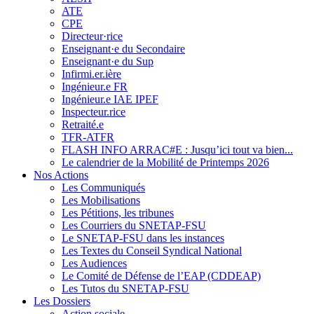
ATE
CPE
Directeur·rice
Enseignant·e du Secondaire
Enseignant·e du Sup
Infirmi.er.ière
Ingénieur.e FR
Ingénieur.e IAE IPEF
Inspecteur.rice
Retraité.e
TFR-ATFR
FLASH INFO ARRAC#E : Jusqu’ici tout va bien...
Le calendrier de la Mobilité de Printemps 2026
Nos Actions
Les Communiqués
Les Mobilisations
Les Pétitions, les tribunes
Les Courriers du SNETAP-FSU
Le SNETAP-FSU dans les instances
Les Textes du Conseil Syndical National
Les Audiences
Le Comité de Défense de l’EAP (CDDEAP)
Les Tutos du SNETAP-FSU
Les Dossiers
Action sociale