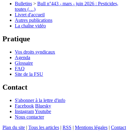
Bulletins
>
Bull n°443 - mars - juin 2026 : Pesticides,
toutes (…)
Livret d'accueil
Autres publications
La chaîne vidéo
Pratique
Vos droits syndicaux
Agenda
Glossaire
FAQ
Site de la FSU
Contact
S'abonner à la lettre d'info
Facebook
Bluesky
Instagram
Youtube
Nous contacter
Plan du site
|
Tous les articles
|
RSS
|
Mentions légales
|
Contact