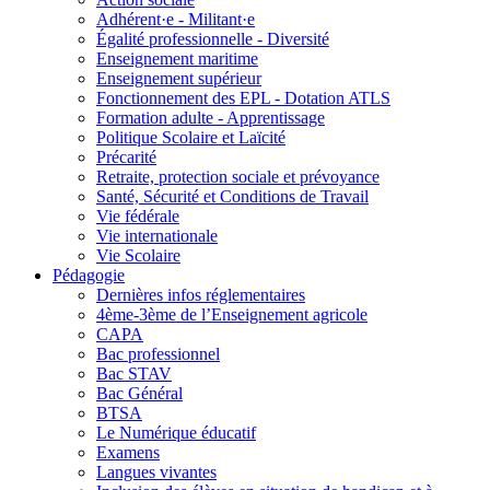
Adhérent·e - Militant·e
Égalité professionnelle - Diversité
Enseignement maritime
Enseignement supérieur
Fonctionnement des EPL - Dotation ATLS
Formation adulte - Apprentissage
Politique Scolaire et Laïcité
Précarité
Retraite, protection sociale et prévoyance
Santé, Sécurité et Conditions de Travail
Vie fédérale
Vie internationale
Vie Scolaire
Pédagogie
Dernières infos réglementaires
4ème-3ème de l’Enseignement agricole
CAPA
Bac professionnel
Bac STAV
Bac Général
BTSA
Le Numérique éducatif
Examens
Langues vivantes