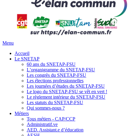
Menu
Accueil
Le SNETAP
60 ans du SNETAP-FSU
L’organigramme du SNETAP-FSU
Les congrès du SNETAP-FSU
Les élections professionnelles
Les journées d’études du SNETAP-FSU
Le logo du SNETAP-FSU se vêt en vert !
Le règlement intérieur du SNETAP-FSU
Les statuts du SNETAP-FSU
Qui sommes-nous ?
Métiers
Tous métiers - CAP/CCP
Administratif.ve
AED. Assistant.e d’éducation
AESH