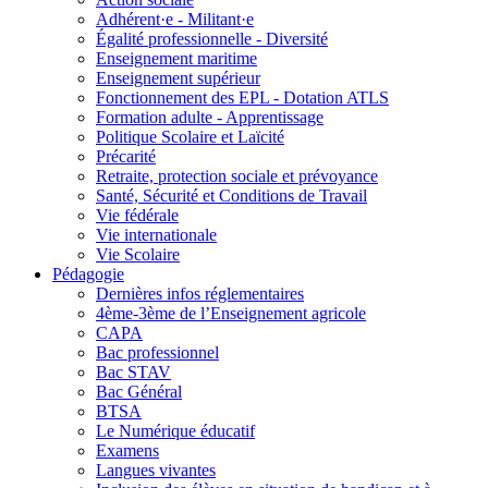
Adhérent·e - Militant·e
Égalité professionnelle - Diversité
Enseignement maritime
Enseignement supérieur
Fonctionnement des EPL - Dotation ATLS
Formation adulte - Apprentissage
Politique Scolaire et Laïcité
Précarité
Retraite, protection sociale et prévoyance
Santé, Sécurité et Conditions de Travail
Vie fédérale
Vie internationale
Vie Scolaire
Pédagogie
Dernières infos réglementaires
4ème-3ème de l’Enseignement agricole
CAPA
Bac professionnel
Bac STAV
Bac Général
BTSA
Le Numérique éducatif
Examens
Langues vivantes