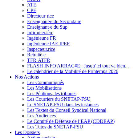
ATE
CPE
Directeur·rice
Enseignant·e du Secondaire
Enseignant·e du Sup
Infirmi.er.ière
Ingénieur.e FR
Ingénieur.e IAE IPEF
Inspecteur.rice
Retraité.e
TFR-ATFR
FLASH INFO ARRAC#E : Jusqu’ici tout va bien...
Le calendrier de la Mobilité de Printemps 2026
Nos Actions
Les Communiqués
Les Mobilisations
Les Pétitions, les tribunes
Les Courriers du SNETAP-FSU
Le SNETAP-FSU dans les instances
Les Textes du Conseil Syndical National
Les Audiences
Le Comité de Défense de l’EAP (CDDEAP)
Les Tutos du SNETAP-FSU
Les Dossiers
Action sociale