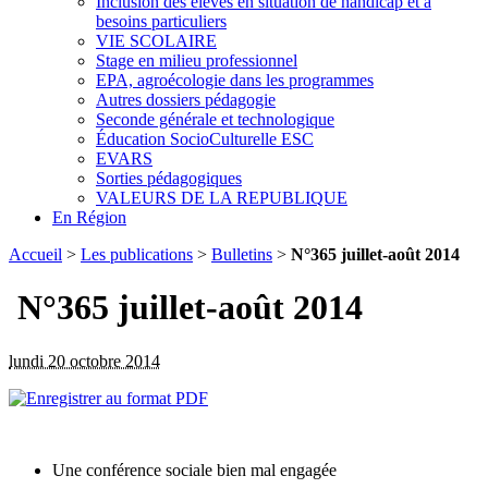
Inclusion des élèves en situation de handicap et à
besoins particuliers
VIE SCOLAIRE
Stage en milieu professionnel
EPA, agroécologie dans les programmes
Autres dossiers pédagogie
Seconde générale et technologique
Éducation SocioCulturelle ESC
EVARS
Sorties pédagogiques
VALEURS DE LA REPUBLIQUE
En Région
Accueil
>
Les publications
>
Bulletins
>
N°365 juillet-août 2014
N°365 juillet-août 2014
lundi 20 octobre 2014
Une conférence sociale bien mal engagée