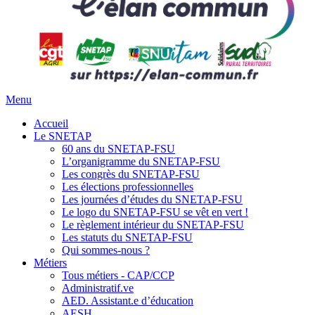
Menu
Accueil
Le SNETAP
60 ans du SNETAP-FSU
L’organigramme du SNETAP-FSU
Les congrès du SNETAP-FSU
Les élections professionnelles
Les journées d’études du SNETAP-FSU
Le logo du SNETAP-FSU se vêt en vert !
Le règlement intérieur du SNETAP-FSU
Les statuts du SNETAP-FSU
Qui sommes-nous ?
Métiers
Tous métiers - CAP/CCP
Administratif.ve
AED. Assistant.e d’éducation
AESH