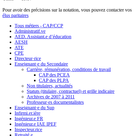
Pour avoir des précisions sur la notation, vous pouvez contacter vos
élus paritaires
Tous métiers - CAP/CCP
Administratif.ve
AED. Assistant.e d’éducation
AESH
ATE
CPE
Directeur·rice
Enseignant·e du Secondaire
Carrière, rémunération, conditions de travail
CAP des PCEA
CAP des PLPA
Non titulaires, actualités
Statuts (titulaire, contractuel) et grille indicaire
Archives de 2007 à 2011
Professeur·es documentalistes
Enseignant·e du Sup
Infirmi.er.ière
Ingénieur.e FR
Ingénieur.e IAE IPEF
Inspecteur.rice
Retraité.e