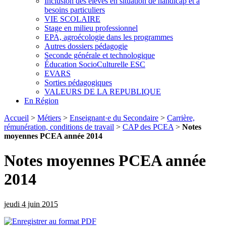
Inclusion des élèves en situation de handicap et à
besoins particuliers
VIE SCOLAIRE
Stage en milieu professionnel
EPA, agroécologie dans les programmes
Autres dossiers pédagogie
Seconde générale et technologique
Éducation SocioCulturelle ESC
EVARS
Sorties pédagogiques
VALEURS DE LA REPUBLIQUE
En Région
Accueil
>
Métiers
>
Enseignant·e du Secondaire
>
Carrière,
rémunération, conditions de travail
>
CAP des PCEA
>
Notes
moyennes PCEA année 2014
Notes moyennes PCEA année
2014
jeudi 4 juin 2015