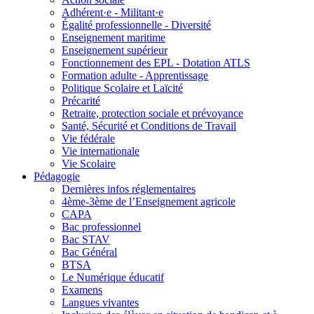
Adhérent·e - Militant·e
Égalité professionnelle - Diversité
Enseignement maritime
Enseignement supérieur
Fonctionnement des EPL - Dotation ATLS
Formation adulte - Apprentissage
Politique Scolaire et Laïcité
Précarité
Retraite, protection sociale et prévoyance
Santé, Sécurité et Conditions de Travail
Vie fédérale
Vie internationale
Vie Scolaire
Pédagogie
Dernières infos réglementaires
4ème-3ème de l’Enseignement agricole
CAPA
Bac professionnel
Bac STAV
Bac Général
BTSA
Le Numérique éducatif
Examens
Langues vivantes