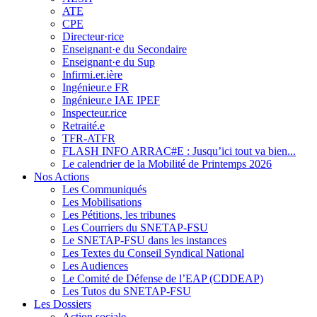
ATE
CPE
Directeur·rice
Enseignant·e du Secondaire
Enseignant·e du Sup
Infirmi.er.ière
Ingénieur.e FR
Ingénieur.e IAE IPEF
Inspecteur.rice
Retraité.e
TFR-ATFR
FLASH INFO ARRAC#E : Jusqu’ici tout va bien...
Le calendrier de la Mobilité de Printemps 2026
Nos Actions
Les Communiqués
Les Mobilisations
Les Pétitions, les tribunes
Les Courriers du SNETAP-FSU
Le SNETAP-FSU dans les instances
Les Textes du Conseil Syndical National
Les Audiences
Le Comité de Défense de l’EAP (CDDEAP)
Les Tutos du SNETAP-FSU
Les Dossiers
Action sociale