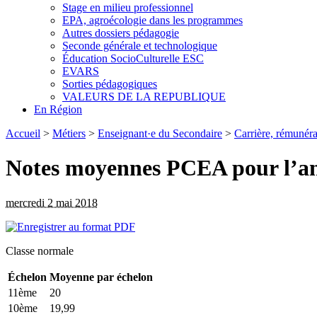
Stage en milieu professionnel
EPA, agroécologie dans les programmes
Autres dossiers pédagogie
Seconde générale et technologique
Éducation SocioCulturelle ESC
EVARS
Sorties pédagogiques
VALEURS DE LA REPUBLIQUE
En Région
Accueil
>
Métiers
>
Enseignant·e du Secondaire
>
Carrière, rémunérat
Notes moyennes PCEA pour l’a
mercredi 2 mai 2018
Classe normale
Échelon
Moyenne par échelon
11ème
20
10ème
19,99