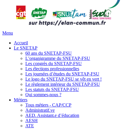
Menu
Accueil
Le SNETAP
60 ans du SNETAP-FSU
L’organigramme du SNETAP-FSU
Les congrès du SNETAP-FSU
Les élections professionnelles
Les journées d’études du SNETAP-FSU
Le logo du SNETAP-FSU se vêt en vert !
Le règlement intérieur du SNETAP-FSU
Les statuts du SNETAP-FSU
Qui sommes-nous ?
Métiers
Tous métiers - CAP/CCP
Administratif.ve
AED. Assistant.e d’éducation
AESH
ATE