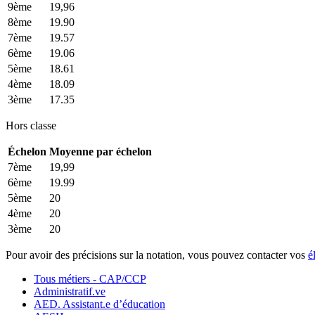
9ème
19,96
8ème
19.90
7ème
19.57
6ème
19.06
5ème
18.61
4ème
18.09
3ème
17.35
Hors classe
Échelon
Moyenne par échelon
7ème
19,99
6ème
19.99
5ème
20
4ème
20
3ème
20
Pour avoir des précisions sur la notation, vous pouvez contacter vos
é
Tous métiers - CAP/CCP
Administratif.ve
AED. Assistant.e d’éducation