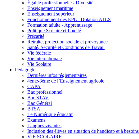
Égalité professionnelle - Diversité
Enseignement maritime
Enseignement supérieur
Fonctionnement des EPL - Dotation ATLS
Formation adulte - Apprentissage
Politique Scolaire et Laïcité
Précarité
Retraite, protection sociale et prévoyance
Santé, Sécurité et Conditions de Travail
Vie fédérale
Vie internationale
Vie Scolaire
Pédagogie
Dernières infos réglementaires
4ème-3ème de l’Enseignement agricole
CAPA
Bac professionnel
Bac STAV
Bac Général
BTSA
Le Numérique éducatif
Examens
Langues vivantes
Inclusion des élèves en situation de handicap et à besoins 
VIE SCOLAIRE