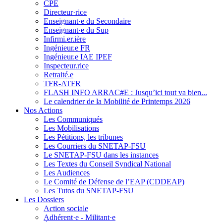
CPE
Directeur·rice
Enseignant·e du Secondaire
Enseignant·e du Sup
Infirmi.er.ière
Ingénieur.e FR
Ingénieur.e IAE IPEF
Inspecteur.rice
Retraité.e
TFR-ATFR
FLASH INFO ARRAC#E : Jusqu’ici tout va bien...
Le calendrier de la Mobilité de Printemps 2026
Nos Actions
Les Communiqués
Les Mobilisations
Les Pétitions, les tribunes
Les Courriers du SNETAP-FSU
Le SNETAP-FSU dans les instances
Les Textes du Conseil Syndical National
Les Audiences
Le Comité de Défense de l’EAP (CDDEAP)
Les Tutos du SNETAP-FSU
Les Dossiers
Action sociale
Adhérent·e - Militant·e