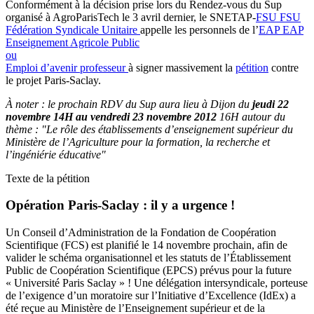
Conformément à la décision prise lors du Rendez-vous du Sup
organisé à AgroParisTech le 3 avril dernier, le SNETAP-
FSU
FSU
Fédération Syndicale Unitaire
appelle les personnels de l’
EAP
EAP
Enseignement Agricole Public
ou
Emploi d’avenir professeur
à signer massivement la
pétition
contre
le projet Paris-Saclay.
À noter : le prochain RDV du Sup aura lieu à Dijon du
jeudi 22
novembre 14H au vendredi 23 novembre 2012
16H autour du
thème : "Le rôle des établissements d’enseignement supérieur du
Ministère de l’Agriculture pour la formation, la recherche et
l’ingéniérie éducative"
Texte de la pétition
Opération Paris-Saclay : il y a urgence !
Un Conseil d’Administration de la Fondation de Coopération
Scientifique (FCS) est planifié le 14 novembre prochain, afin de
valider le schéma organisationnel et les statuts de l’Établissement
Public de Coopération Scientifique (EPCS) prévus pour la future
« Université Paris Saclay » ! Une délégation intersyndicale, porteuse
de l’exigence d’un moratoire sur l’Initiative d’Excellence (IdEx) a
été reçue au Ministère de l’Enseignement supérieur et de la