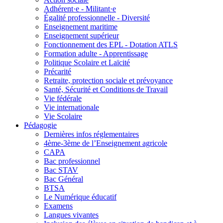
Adhérent·e - Militant·e
Égalité professionnelle - Diversité
Enseignement maritime
Enseignement supérieur
Fonctionnement des EPL - Dotation ATLS
Formation adulte - Apprentissage
Politique Scolaire et Laïcité
Précarité
Retraite, protection sociale et prévoyance
Santé, Sécurité et Conditions de Travail
Vie fédérale
Vie internationale
Vie Scolaire
Pédagogie
Dernières infos réglementaires
4ème-3ème de l’Enseignement agricole
CAPA
Bac professionnel
Bac STAV
Bac Général
BTSA
Le Numérique éducatif
Examens
Langues vivantes