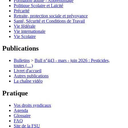
Formation adulte - Apprentissage
Politique Scolaire et Laïcité
Précarité
Retraite, protection sociale et prévoyance
Santé, Sécurité et Conditions de Travail
Vie fédérale
Vie internationale
Vie Scolaire
Publications
Bulletins
>
Bull n°443 - mars - juin 2026 : Pesticides,
toutes (…)
Livret d'accueil
Autres publications
La chaîne vidéo
Pratique
Vos droits syndicaux
Agenda
Glossaire
FAQ
Site de la FSU