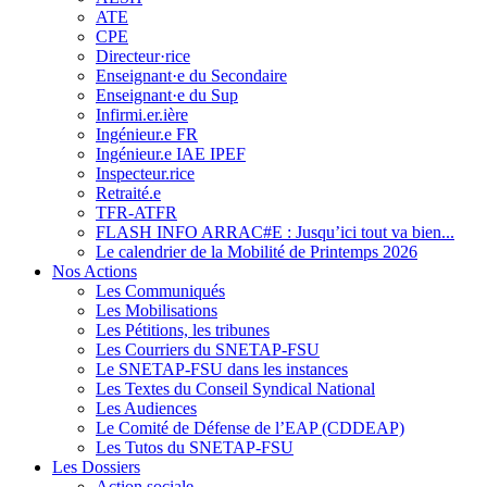
ATE
CPE
Directeur·rice
Enseignant·e du Secondaire
Enseignant·e du Sup
Infirmi.er.ière
Ingénieur.e FR
Ingénieur.e IAE IPEF
Inspecteur.rice
Retraité.e
TFR-ATFR
FLASH INFO ARRAC#E : Jusqu’ici tout va bien...
Le calendrier de la Mobilité de Printemps 2026
Nos Actions
Les Communiqués
Les Mobilisations
Les Pétitions, les tribunes
Les Courriers du SNETAP-FSU
Le SNETAP-FSU dans les instances
Les Textes du Conseil Syndical National
Les Audiences
Le Comité de Défense de l’EAP (CDDEAP)
Les Tutos du SNETAP-FSU
Les Dossiers
Action sociale