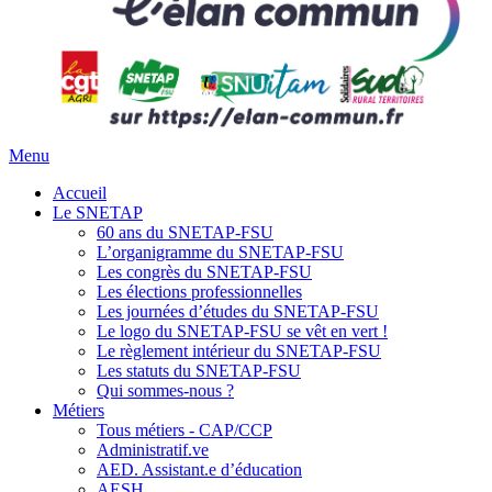
Menu
Accueil
Le SNETAP
60 ans du SNETAP-FSU
L’organigramme du SNETAP-FSU
Les congrès du SNETAP-FSU
Les élections professionnelles
Les journées d’études du SNETAP-FSU
Le logo du SNETAP-FSU se vêt en vert !
Le règlement intérieur du SNETAP-FSU
Les statuts du SNETAP-FSU
Qui sommes-nous ?
Métiers
Tous métiers - CAP/CCP
Administratif.ve
AED. Assistant.e d’éducation
AESH