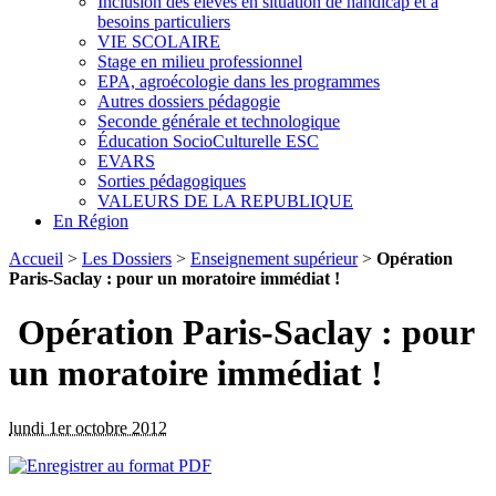
Inclusion des élèves en situation de handicap et à
besoins particuliers
VIE SCOLAIRE
Stage en milieu professionnel
EPA, agroécologie dans les programmes
Autres dossiers pédagogie
Seconde générale et technologique
Éducation SocioCulturelle ESC
EVARS
Sorties pédagogiques
VALEURS DE LA REPUBLIQUE
En Région
Accueil
>
Les Dossiers
>
Enseignement supérieur
>
Opération
Paris-Saclay : pour un moratoire immédiat !
Opération Paris-Saclay : pour
un moratoire immédiat !
lundi 1er octobre 2012