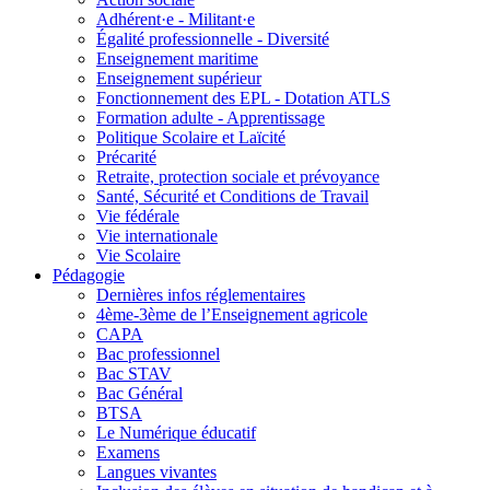
Adhérent·e - Militant·e
Égalité professionnelle - Diversité
Enseignement maritime
Enseignement supérieur
Fonctionnement des EPL - Dotation ATLS
Formation adulte - Apprentissage
Politique Scolaire et Laïcité
Précarité
Retraite, protection sociale et prévoyance
Santé, Sécurité et Conditions de Travail
Vie fédérale
Vie internationale
Vie Scolaire
Pédagogie
Dernières infos réglementaires
4ème-3ème de l’Enseignement agricole
CAPA
Bac professionnel
Bac STAV
Bac Général
BTSA
Le Numérique éducatif
Examens
Langues vivantes