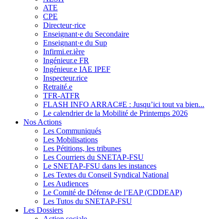
ATE
CPE
Directeur·rice
Enseignant·e du Secondaire
Enseignant·e du Sup
Infirmi.er.ière
Ingénieur.e FR
Ingénieur.e IAE IPEF
Inspecteur.rice
Retraité.e
TFR-ATFR
FLASH INFO ARRAC#E : Jusqu’ici tout va bien...
Le calendrier de la Mobilité de Printemps 2026
Nos Actions
Les Communiqués
Les Mobilisations
Les Pétitions, les tribunes
Les Courriers du SNETAP-FSU
Le SNETAP-FSU dans les instances
Les Textes du Conseil Syndical National
Les Audiences
Le Comité de Défense de l’EAP (CDDEAP)
Les Tutos du SNETAP-FSU
Les Dossiers
Action sociale