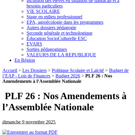
Inclusion des élèves en situation de handicap et à
besoins particuliers
VIE SCOLAIRE
Stage en milieu professionnel
EPA, agroécologie dans les programmes
Autres dossiers pédagogie
Seconde générale et technologique
Éducation SocioCulturelle ESC
EVARS
Sorties pédagogiques
VALEURS DE LA REPUBLIQUE
En Région
Accueil
>
Les Dossiers
>
Politique Scolaire et Laïcité
>
Budget de
l’EAP - Lois de Finances
>
Budget 2026
>
PLF 26 : Nos
Amendements à l’Assemblée Nationale
PLF 26 : Nos Amendements à
l’Assemblée Nationale
dimanche 9 novembre 2025