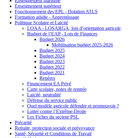
Enseignement maritime
Enseignement supérieur
Fonctionnement des EPL - Dotation ATLS
Formation adulte - Apprentissage
Politique Scolaire et Laïcité
LOAA - LOSARGA, lois d’orientation agricole
Budget de l’EAP - Lois de Finances
Budget 2026
Mobilisation budget 2025-2026
Budget 2025
Budget 2024
Budget 2023
Budget 2022
Budget 2021
Repères
Financement EA Privé
Carte scolaire, notes de rentrée
Laicïté, neutralité
Défense du service public
Quel modèle agricole défendre et promouvoir ?
Lutter contre l’Extrême-Droite
Les Fiches du secteur PSL
Précarité
Retraite, protection sociale et prévoyance
Santé, Sécurité et Conditions de Travail