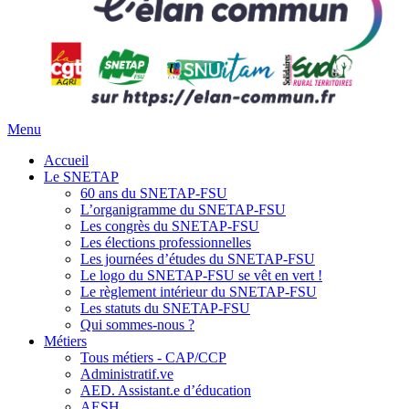
Menu
Accueil
Le SNETAP
60 ans du SNETAP-FSU
L’organigramme du SNETAP-FSU
Les congrès du SNETAP-FSU
Les élections professionnelles
Les journées d’études du SNETAP-FSU
Le logo du SNETAP-FSU se vêt en vert !
Le règlement intérieur du SNETAP-FSU
Les statuts du SNETAP-FSU
Qui sommes-nous ?
Métiers
Tous métiers - CAP/CCP
Administratif.ve
AED. Assistant.e d’éducation
AESH