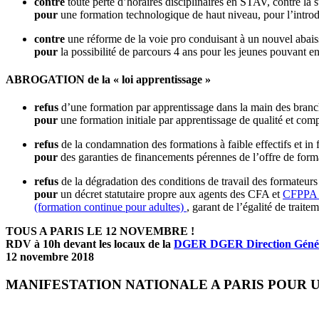
contre
toute perte d’horaires disciplinaires en STAV, contre la 
pour
une formation technologique de haut niveau, pour l’intro
contre
une réforme de la voie pro conduisant à un nouvel abaisse
pour
la possibilité de parcours 4 ans pour les jeunes pouvant en
ABROGATION de la « loi apprentissage »
refus
d’une formation par apprentissage dans la main des branch
pour
une formation initiale par apprentissage de qualité et comp
refus
de la condamnation des formations à faible effectifs et in 
pour
des garanties de financements pérennes de l’offre de forma
refus
de la dégradation des conditions de travail des formateurs
pour
un décret statutaire propre aux agents des CFA et
CFPPA
(formation continue pour adultes)
, garant de l’égalité de traiteme
TOUS A PARIS LE 12 NOVEMBRE !
RDV à 10h devant les locaux de la
DGER
DGER
Direction Géné
12 novembre 2018
MANIFESTATION NATIONALE A PARIS POUR 