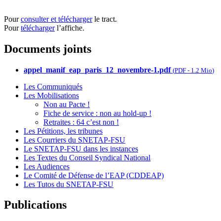
Pour
consulter et télécharger
le tract.
Pour
télécharger
l’affiche.
Documents joints
appel_manif_eap_paris_12_novembre-1.pdf
(
PDF
-
1.2 Mio
)
Les Communiqués
Les Mobilisations
Non au Pacte !
Fiche de service : non au hold-up !
Retraites : 64 c’est non !
Les Pétitions, les tribunes
Les Courriers du SNETAP-FSU
Le SNETAP-FSU dans les instances
Les Textes du Conseil Syndical National
Les Audiences
Le Comité de Défense de l’EAP (CDDEAP)
Les Tutos du SNETAP-FSU
Publications