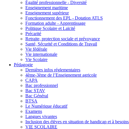
Égalité professionnelle - Diversité
Enseignement maritime
Enseignement supérieur
Fonctionnement des EPL - Dotation ATLS
Formation adulte - Apprentissage
Politique Scolaire et Laïcité
Précarité
Retraite, protection sociale et prévoyance
Santé, Sécurité et Conditions de Travail
Vie fédérale
Vie internationale
Vie Scolaire
Pédagogie
Dernières infos réglementaires
4ème-3ème de l’Enseignement agricole
CAPA
Bac professionnel
Bac STAV
Bac Général
BTSA
Le Numérique éducatif
Examens
Langues vivantes
Inclusion des élèves en situation de handicap et à besoins 
VIE SCOLAIRE