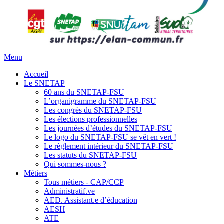
Menu
Accueil
Le SNETAP
60 ans du SNETAP-FSU
L’organigramme du SNETAP-FSU
Les congrès du SNETAP-FSU
Les élections professionnelles
Les journées d’études du SNETAP-FSU
Le logo du SNETAP-FSU se vêt en vert !
Le règlement intérieur du SNETAP-FSU
Les statuts du SNETAP-FSU
Qui sommes-nous ?
Métiers
Tous métiers - CAP/CCP
Administratif.ve
AED. Assistant.e d’éducation
AESH
ATE