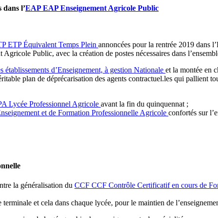
 dans l’
EAP
EAP
Enseignement Agricole Public
TP
ETP
Équivalent Temps Plein
annoncées pour la rentrée 2019 dans l’
 Agricole Public, avec la création de postes nécessaires dans l’ensemble
s établissements d’Enseignement, à gestion Nationale
et la montée en c
éritable plan de déprécarisation des agents contractuel.les qui pallient t
PA
Lycée Professionnel Agricole
avant la fin du quinquennat ;
Enseignement et de Formation Professionnelle Agricole
confortés sur l’
onnelle
ntre la généralisation du
CCF
CCF
Contrôle Certificatif en cours de F
e terminale et cela dans chaque lycée, pour le maintien de l’enseignemen