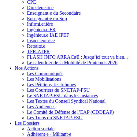
CPE
Directeur·rice
Enseignant·e du Secondaire
Enseignant·e du Sup
Infirmi.er.ière
Ingénieur.e FR
Ingénieur.e IAE IPEF
Inspecteur.rice
Retraité.e
TFR-ATFR
FLASH INFO ARRAC#E : Jusqu’ici tout va bien...
Le calendrier de la Mobilité de Printemps 2026
Nos Actions
Les Communiqués
Les Mobilisations
Les Pétitions, les tribunes
Les Courriers du SNETAP-FSU
Le SNETAP-FSU dans les instances
Les Textes du Conseil Syndical National
Les Audiences
Le Comité de Défense de l’EAP (CDDEAP)
Les Tutos du SNETAP-FSU
Les Dossiers
Action sociale
Adhérent·e - Militant·e