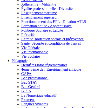
Adhérent·e - Militant·e
Égalité professionnelle - Diversité
Enseignement maritime
Enseignement supérieur
Fonctionnement des EPL - Dotation ATLS
Formation adulte - Apprentissage
Politique Scolaire et Laïcité
Précarité
Retraite, protection sociale et prévoyance
Santé, Sécurité et Conditions de Travail
Vie fédérale
Vie internationale
Vie Scolaire
Pédagogie
Dernières infos réglementaires
4ème-3ème de l’Enseignement agricole
CAPA
Bac professionnel
Bac STAV
Bac Général
BTSA
Le Numérique éducatif
Examens
Langues vivantes