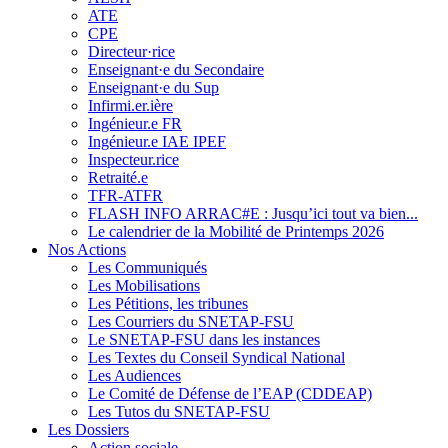
ATE
CPE
Directeur·rice
Enseignant·e du Secondaire
Enseignant·e du Sup
Infirmi.er.ière
Ingénieur.e FR
Ingénieur.e IAE IPEF
Inspecteur.rice
Retraité.e
TFR-ATFR
FLASH INFO ARRAC#E : Jusqu’ici tout va bien...
Le calendrier de la Mobilité de Printemps 2026
Nos Actions
Les Communiqués
Les Mobilisations
Les Pétitions, les tribunes
Les Courriers du SNETAP-FSU
Le SNETAP-FSU dans les instances
Les Textes du Conseil Syndical National
Les Audiences
Le Comité de Défense de l’EAP (CDDEAP)
Les Tutos du SNETAP-FSU
Les Dossiers
Action sociale