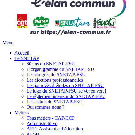
Menu
Accueil
Le SNETAP
60 ans du SNETAP-FSU
L’organigramme du SNETAP-FSU
Les congrès du SNETAP-FSU
Les élections professionnelles
Les journées d’études du SNETAP-FSU
Le logo du SNETAP-FSU se vêt en vert !
Le règlement intérieur du SNETAP-FSU
Les statuts du SNETAP-FSU
Qui sommes-nous ?
Métiers
Tous métiers - CAP/CCP
Administratif.ve
AED. Assistant.e d’éducation
AESH